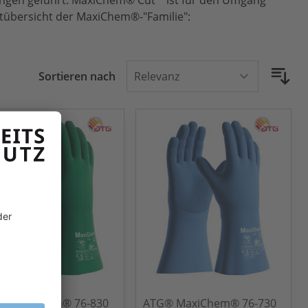
ängen geführt. MaxiChem® Cut™ ist für den Umgang
ktübersicht der MaxiChem®-"Familie":
Sortieren nach
® MaxiChem® 76-830
ATG® MaxiChem® 76-730