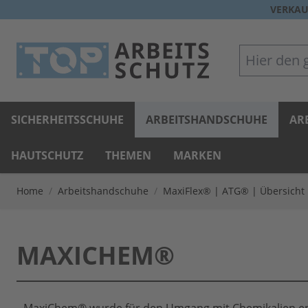
Direkt zum Inhalt
VERKAU
Hier den gan
SICHERHEITSSCHUHE
ARBEITSHANDSCHUHE
AR
HAUTSCHUTZ
THEMEN
MARKEN
Home
/
Arbeitshandschuhe
/
MaxiFlex® | ATG® | Übersicht
MAXICHEM®