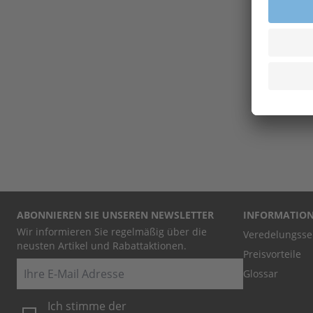
733
Chemikal
MaxiChem
7,80
Ab
Exkl.
19
% Steu
Versandkost
ABONNIEREN SIE UNSEREN NEWSLETTER
INFORMATIO
Wir informieren Sie regelmäßig über die
Veredelungsse
neusten Artikel und Rabattaktionen.
Preisvorteile
E-Mail
Glossar
Ich stimme der