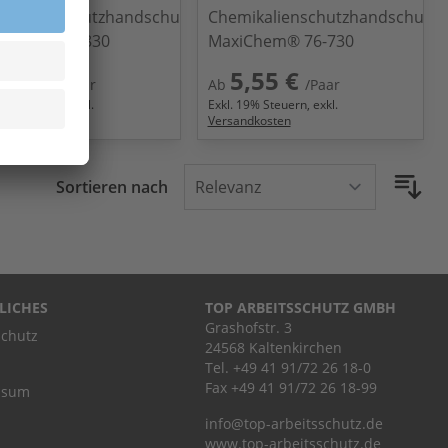
ikalienschutzhandschuh
Chemikalienschutzhandschuh
iChem® 76-830
MaxiChem® 76-730
,55 €
5,55 €
/Paar
Ab
/Paar
9
% Steuern, exkl.
Exkl.
19
% Steuern, exkl.
ndkosten
Versandkosten
Sortieren nach
LICHES
TOP ARBEITSSCHUTZ GMBH
Grashofstr. 3
chutz
24568 Kaltenkirchen
Tel.
+49 41 91/72 26 18-0
Fax +49 41 91/72 26 18-99
ssum
info@top-arbeitsschutz.de
www.top-arbeitsschutz.de