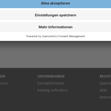
833
Chem
ienschutzhandschuh
Chemikalienschutzhandschuh
Max
® 76-733
MaxiChem® 76-833
 €
7,80 €
5
/Paar
Ab
/Paar
Ab
ern, exkl.
Exkl.
19
% Steuern, exkl.
Exkl.
1
en
Versandkosten
Versa
NEN
UNTERNEHMEN
RECHT
rvice
Kontaktformular
Datens
Katalog anfordern
AGB
Impre