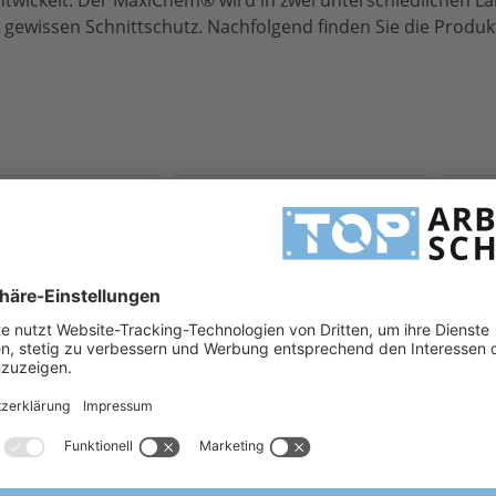
wickelt. Der MaxiChem® wird in zwei unterschiedlichen L
en gewissen Schnittschutz. Nachfolgend finden Sie die Produ
iChem® Cut™ 76-
ATG® MaxiChem® Cut™ 76-
ATG