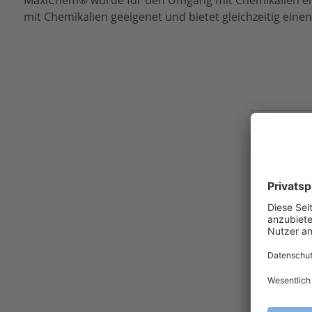
MaxiChem® wurde für den Umgang mit Chemikalien ent
mit Chemikalien geeigenet und bietet gleichzeitig ein
ATG® Max