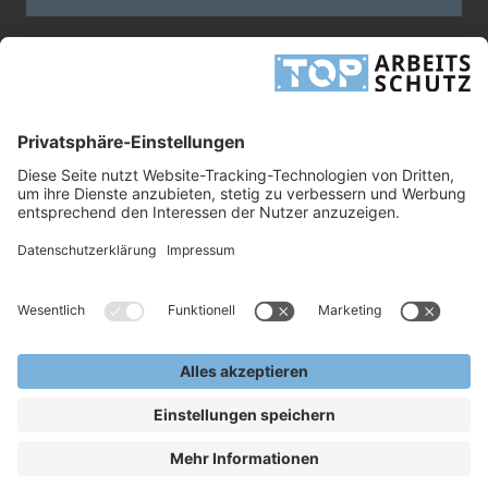
Dieses Formular ist durch reCAPTCHA geschützt - es gelten die
Google-
Datenschutzbestimmungen
und
-Geschäftsbedingungen
.
INFORMATIONEN
UNTERNEHMEN
RECHTLICHES
TOP ARBEITSSCHUTZ GMBH
Grashofstr. 3
24568 Kaltenkirchen
Tel.
+49 41 91/72 26 18-0
Fax +49 41 91/72 26 18-99
info@top-arbeitsschutz.de
www.top-arbeitsschutz.de
Copyright © 2026, TOP Arbeitsschutz GmbH.
Alle Rechte Vorbehalten.
VERKAUF NUR AN GEWERBLICHE KUNDEN - KEIN