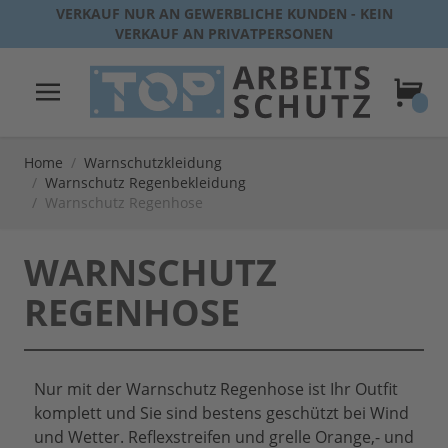
Direkt zum Inhalt
VERKAUF NUR AN GEWERBLICHE KUNDEN - KEIN
VERKAUF AN PRIVATPERSONEN
Warenk
Home
/
Warnschutzkleidung
/
Warnschutz Regenbekleidung
/
Warnschutz Regenhose
WARNSCHUTZ
REGENHOSE
Nur mit der Warnschutz Regenhose ist Ihr Outfit
komplett und Sie sind bestens geschützt bei Wind
und Wetter. Reflexstreifen und grelle Orange,- und