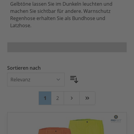
Gelbtöne lassen Sie im Dunkeln leuchten und
machen Sie sichtbar für andere. Warnschutz
Regenhose erhalten Sie als Bundhose und
Latzhose.
Sortieren nach
Seite
Sie lesen gerade Seite
Seite
1
2
Weiter
Zuletzt