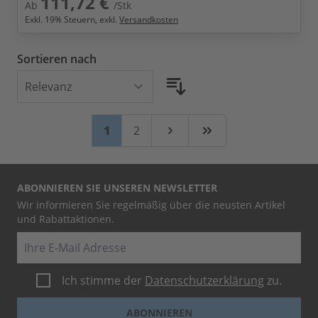
111,72 €
Ab
/Stk
Exkl.
19
% Steuern, exkl.
Versandkosten
Sortieren nach
Seite
Sie lesen gerade Seite
Seite
1
2
Weiter
Zuletzt
ABONNIEREN SIE UNSEREN NEWSLETTER
Wir informieren Sie regelmäßig über die neusten Artikel
und Rabattaktionen.
E-Mail
Ich stimme der
Datenschutzerklärung
zu.
ABONNIEREN