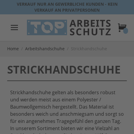
Direkt zum Inhalt
VERKAUF NUR AN GEWERBLICHE KUNDEN - KEIN
VERKAUF AN PRIVATPERSONEN
Warenk
Home
/
Arbeitshandschuhe
/
Strickhandschuhe
STRICKHANDSCHUHE
Strickhandschuhe gelten als besonders robust
und werden meist aus einem Polyester /
Baumwollgemisch hergestellt. Das Material ist
besonders weich und anschmiegsam und sorgt so
für ein angenehmes Tragegefühl den ganzen Tag.
In unserem Sortiment bieten wir eine Vielzahl an