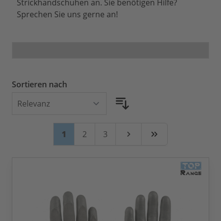
Strickhandschuhen an. Sie benötigen Hilfe?
Sprechen Sie uns gerne an!
Sortieren nach
Seite
Sie lesen gerade Seite
Seite
Seite
1
2
3
Weiter
Zuletzt