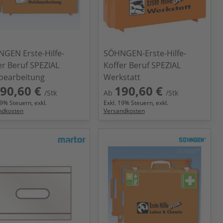
GEN Erste-Hilfe-
SÖHNGEN-Erste-Hilfe-
er Beruf SPEZIAL
Koffer Beruf SPEZIAL
bearbeitung
Werkstatt
90,60 €
190,60 €
/Stk
Ab
/Stk
9
% Steuern, exkl.
Exkl.
19
% Steuern, exkl.
ndkosten
Versandkosten