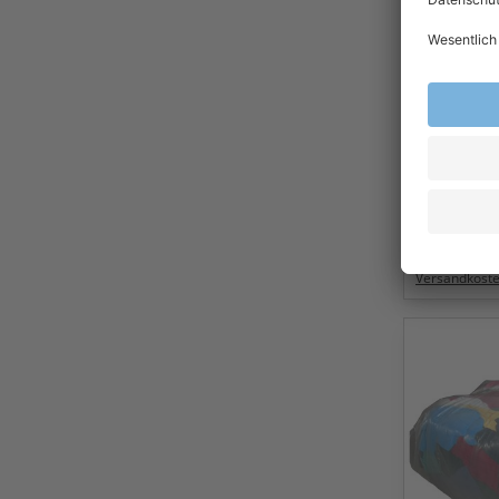
MARTOR K
Trapezkli
Ersatzkli
Klinge 19
7,31
Ab
Exkl.
19
% Steu
Versandkost