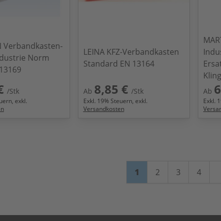
MART
Verbandkasten-
LEINA KFZ-Verbandkasten
Indu
ndustrie Norm
Standard EN 13164
Ersa
 13169
Klin
€
8,85 €
6
/Stk
Ab
/Stk
Ab
ern, exkl.
Exkl.
19
% Steuern, exkl.
Exkl.
1
en
Versandkosten
Versa
Seite
Sie lesen gerade Seit
Seite
Seite
Seite
1
2
3
4
W