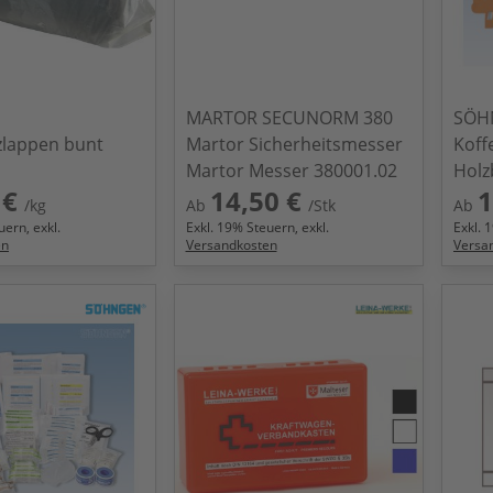
MARTOR SECUNORM 380
SÖHN
zlappen bunt
Martor Sicherheitsmesser
Koff
Martor Messer 380001.02
Holz
 €
14,50 €
1
/kg
Ab
/Stk
Ab
ern, exkl.
Exkl.
19
% Steuern, exkl.
Exkl.
1
en
Versandkosten
Versa