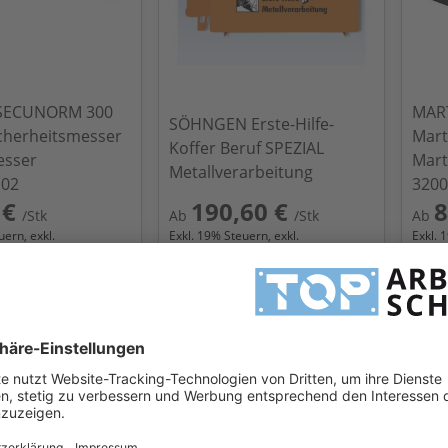
SECUNORM 300
MAR
SÖHNGEN Erste-Hilfe-
cherheitsmesser
Mart
Koffer Beruf SPEZIAL
esser
Mart
Metallverarbeitung
.02
3200
 €
190,60 €
8
/Stk
Ab
/Stk
Ab
ern, exkl.
Exkl.
19
% Steuern, exkl.
Exkl.
1
en
Versandkosten
Versa