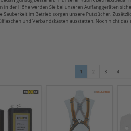
edarf günstig bestellen. In unserer Rubrik Betriebsbedarf f
iten in der Höhe werden Sie bei unseren Auffanggeräten si
e Sauberkeit im Betrieb sorgen unsere Putztücher. Zusätzlic
pülflaschen und Verbandskästen ausstatten. Noch nicht das 
Seite
Sie lesen gerade Seit
Seite
Seite
Seite
1
2
3
4
W