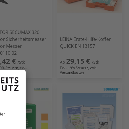
TOR SECUMAX 320
or Sicherheitsmesser
LEINA Erste-Hilfe-Koffer
or Messer
QUICK EN 13157
0110.02
,42 €
29,15 €
/Stk
Ab
/Stk
9
% Steuern, exkl.
Exkl.
19
% Steuern, exkl.
ndkosten
Versandkosten