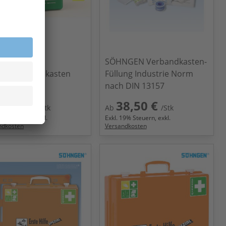
A
SÖHNGEN Verbandkasten-
iebsverbandkasten
Füllung Industrie Norm
n EN 13157
nach DIN 13157
6,88 €
38,50 €
/Stk
Ab
/Stk
9
% Steuern, exkl.
Exkl.
19
% Steuern, exkl.
ndkosten
Versandkosten