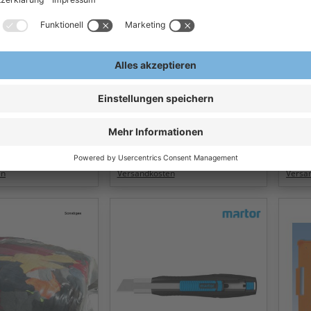
lingen
MARTOR SECUNORM
LEIN
nge 199
PROFI25 MDP Martor
Betr
nge Cuttermesser
Sicherheitsmesser Martor
Klei
9.70
Messer 120700.02
 €
14,23 €
1
/Spend
Ab
/Stk
Ab
ern, exkl.
Exkl.
19
% Steuern, exkl.
Exkl.
1
en
Versandkosten
Versa