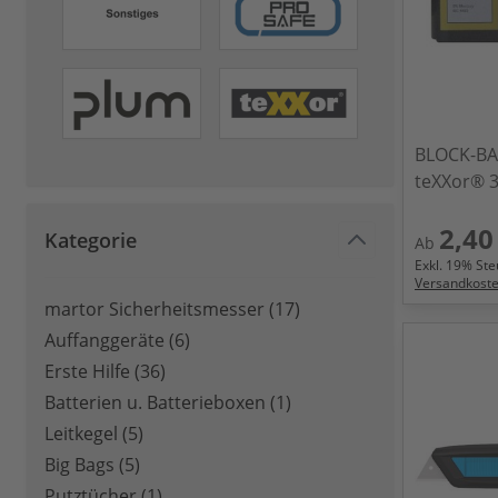
BLOCK-BA
teXXor® 
2,40
Kategorie
Ab
Exkl.
19
% Steu
Versandkost
martor Sicherheitsmesser (
17
)
products available
Auffanggeräte (
6
)
products available
Erste Hilfe (
36
)
products available
Batterien u. Batterieboxen (
1
)
products available
Leitkegel (
5
)
products available
Big Bags (
5
)
products available
Putztücher (
1
)