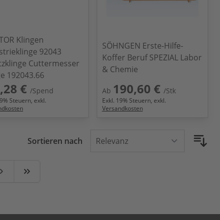
OR Klingen
SÖHNGEN Erste-Hilfe-
strieklinge 92043
Koffer Beruf SPEZIAL Labor
tzklinge Cuttermesser
& Chemie
ge 192043.66
,28 €
190,60 €
/Spend
Ab
/Stk
9
% Steuern, exkl.
Exkl.
19
% Steuern, exkl.
ndkosten
Versandkosten
Sortieren nach
e
eiter
Zuletzt