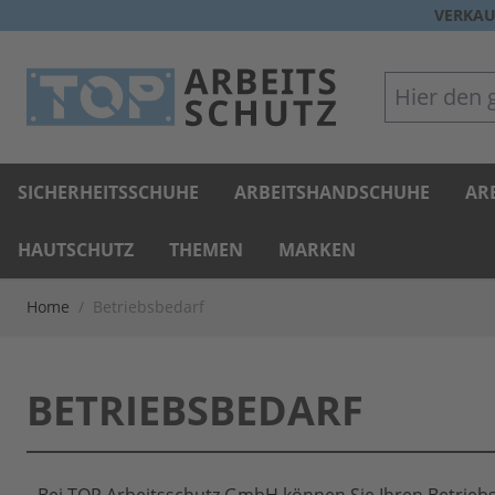
Direkt zum Inhalt
VERKAU
Hier den gan
SICHERHEITSSCHUHE
ARBEITSHANDSCHUHE
AR
HAUTSCHUTZ
THEMEN
MARKEN
Home
/
Betriebsbedarf
BETRIEBSBEDARF