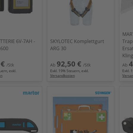
MART
TTERIE 6V-7AH -
SKYLOTEC Komplettgurt
Trap
3600
ARG 30
Ersa
Klin
 €
92,50 €
4
/Stk
Ab
/Stk
Ab
ern, exkl.
Exkl.
19
% Steuern, exkl.
Exkl.
1
en
Versandkosten
Versa