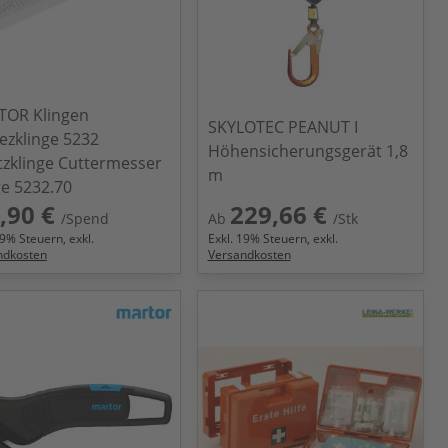
OR Klingen
SKYLOTEC PEANUT I
ezklinge 5232
Höhensicherungsgerät 1,8
tzklinge Cuttermesser
m
ge 5232.70
,90 €
229,66 €
/Spend
Ab
/Stk
9
% Steuern, exkl.
Exkl.
19
% Steuern, exkl.
ndkosten
Versandkosten