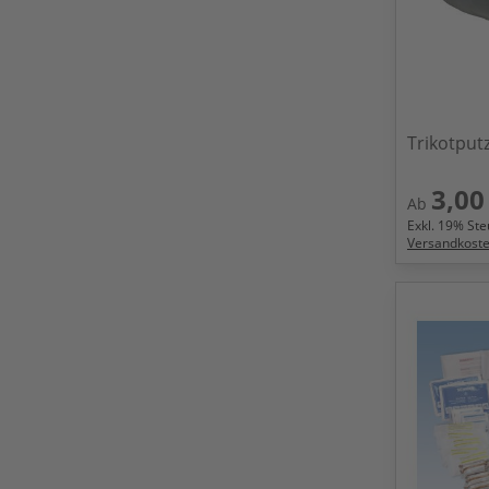
Trikotput
3,00
Ab
Exkl.
19
% Steu
Versandkost