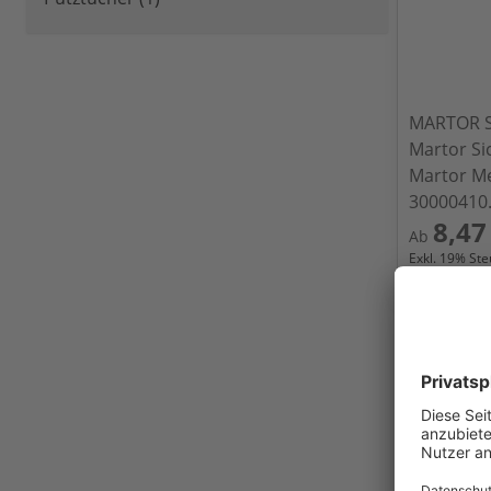
products available
MARTOR 
Martor Si
Martor M
30000410
8,47
Ab
Exkl.
19
% Steu
Versandkost