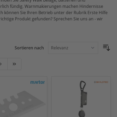
inden Sie Safety Walk Beläge, Batterien und
cherlich fündig. Warnmakierungen machen Hindernisse
h können Sie Ihren Betrieb unter der Rubrik Erste Hilfe
richtige Produkt gefunden? Sprechen Sie uns an - wir
Sortieren nach
e
eiter
Zuletzt