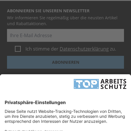
ABONNIEREN SIE UNSEREN NEWSLETTER
Wir informieren Sie regelmäßig über die neusten Artikel
und Rabattaktionen.
E-Mail
Ich stimme der
Datenschutzerklärung
zu.
ABONNIEREN
Dieses Formular ist durch reCAPTCHA geschützt - es gelten die
Google-
Datenschutzbestimmungen
und
-Geschäftsbedingungen
.
INFORMATIONEN
UNTERNEHMEN
RECHTLICHES
TOP ARBEITSSCHUTZ GMBH
Grashofstr. 3