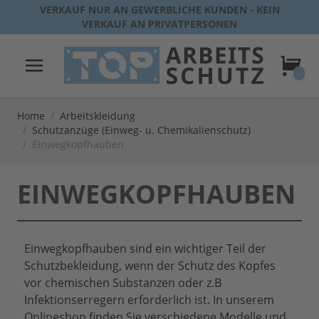
Direkt zum Inhalt
VERKAUF NUR AN GEWERBLICHE KUNDEN - KEIN
VERKAUF AN PRIVATPERSONEN
Warenk
Home
/
Arbeitskleidung
/
Schutzanzüge (Einweg- u. Chemikalienschutz)
/
Einwegkopfhauben
EINWEGKOPFHAUBEN
Einwegkopfhauben sind ein wichtiger Teil der
Schutzbekleidung, wenn der Schutz des Kopfes
vor chemischen Substanzen oder z.B
Infektionserregern erforderlich ist. In unserem
Onlineshop finden Sie verschiedene Modelle und