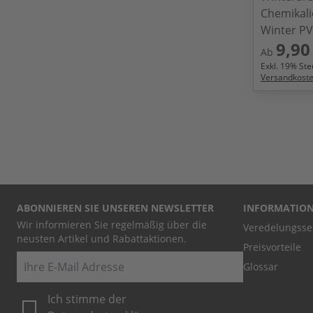
Chemikal
Winter PV
9,90
Ab
Exkl.
19
% Steu
Versandkost
ABONNIEREN SIE UNSEREN NEWSLETTER
INFORMATIO
Wir informieren Sie regelmäßig über die
Veredelungsse
neusten Artikel und Rabattaktionen.
Preisvorteile
E-Mail
Glossar
Ich stimme der