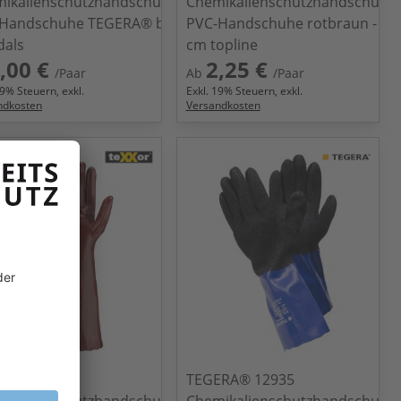
ikalienschutzhandschuhe
Chemikalienschutzhandschuhe
 Handschuhe TEGERA® by
PVC-Handschuhe rotbraun - 27
dals
cm topline
,00 €
2,25 €
/Paar
Ab
/Paar
9
% Steuern, exkl.
Exkl.
19
% Steuern, exkl.
ndkosten
Versandkosten
or® 2113
TEGERA® 12935
ikalienschutzhandschuhe
Chemikalienschutzhandschuhe