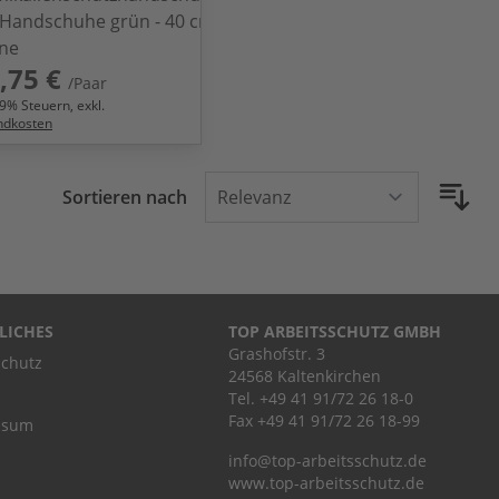
Handschuhe grün - 40 cm
ine
,75 €
/Paar
9
% Steuern, exkl.
ndkosten
Sortieren nach
LICHES
TOP ARBEITSSCHUTZ GMBH
Grashofstr. 3
chutz
24568 Kaltenkirchen
Tel.
+49 41 91/72 26 18-0
Fax +49 41 91/72 26 18-99
ssum
info@top-arbeitsschutz.de
www.top-arbeitsschutz.de