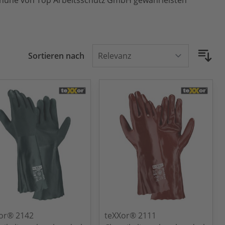
chuhe von Top Arbeitsschutz GmbH gewährleisten
Sortieren nach
or® 2142
teXXor® 2111