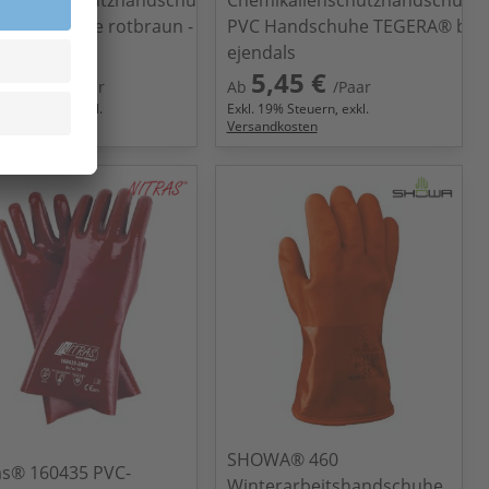
Handschuhe rotbraun - 45
PVC Handschuhe TEGERA® by
opline
ejendals
,99 €
5,45 €
/Paar
Ab
/Paar
9
% Steuern, exkl.
Exkl.
19
% Steuern, exkl.
ndkosten
Versandkosten
SHOWA® 460
as® 160435 PVC-
Winterarbeitshandschuhe