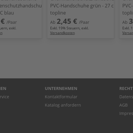
ienschutzhandschuhe
PVC-Handschuhe grün - 27 cm
PVC-
C blau
topline
topl
 €
2,45 €
3
/Paar
Ab
/Paar
Ab
ern, exkl.
Exkl.
19
% Steuern, exkl.
Exkl.
1
en
Versandkosten
Versa
NEN
UNTERNEHMEN
RECHT
rvice
Kontaktformular
Datens
Katalog anfordern
AGB
Impre