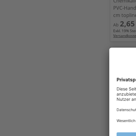
Chemikal
PVC-Hand
cm toplin
2,65
Ab
Exkl.
19
% Steu
Versandkost
SHOWA® 