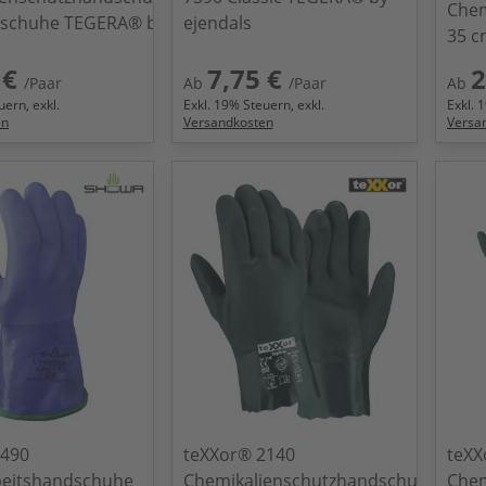
Chem
schuhe TEGERA® by
ejendals
35 c
 €
7,75 €
2
/Paar
Ab
/Paar
Ab
ern, exkl.
Exkl.
19
% Steuern, exkl.
Exkl.
1
en
Versandkosten
Versa
490
teXXor® 2140
teXX
beitshandschuhe
Chemikalienschutzhandschuhe
Chem