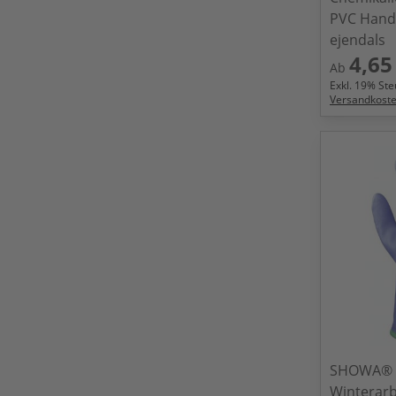
PVC Hand
ejendals
4,65
Ab
Exkl.
19
% Steu
Versandkost
SHOWA® 
Winterar