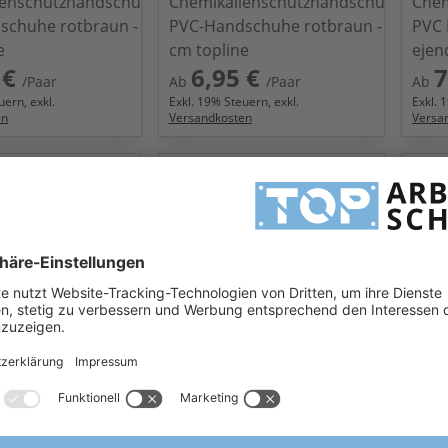
ienschutzhandschuhe
Chemikalienschutzhandschuhe
Chem
schuhe rotbraun - 40
PVC-Handschuhe rotbraun - 60
PVC
e
cm topline
ejen
 €
6,95 €
7
/Paar
Ab
/Paar
Ab
ern, exkl.
Exkl.
19
% Steuern, exkl.
Exkl.
1
en
Versandkosten
Versa
teXXor® 2150
teXX
660
Chemikalienschutzhandschuhe
Chem