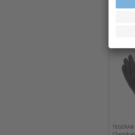
Chemikal
PVC-hand
3,14
Ab
Exkl.
19
% Steu
Versandkost
TEGERA® 
Chemikal