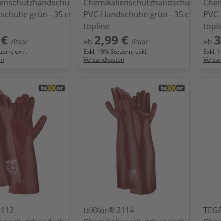
ienschutzhandschuhe
Chemikalienschutzhandschuhe
Chem
schuhe grün - 35 cm
PVC-Handschuhe grün - 35 cm
PVC-
topline
topl
 €
2,99 €
3
/Paar
Ab
/Paar
Ab
ern, exkl.
Exkl.
19
% Steuern, exkl.
Exkl.
1
en
Versandkosten
Versa
2112
teXXor® 2114
TEG