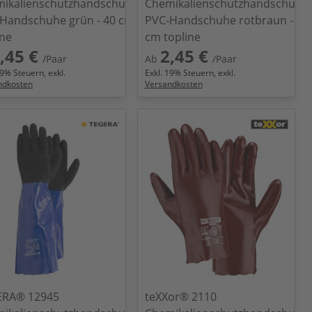
ikalienschutzhandschuhe
Chemikalienschutzhandschuhe
Handschuhe grün - 40 cm
PVC-Handschuhe rotbraun - 35
ine
cm topline
,45 €
2,45 €
/Paar
Ab
/Paar
9
% Steuern, exkl.
Exkl.
19
% Steuern, exkl.
ndkosten
Versandkosten
ERA® 12945
teXXor® 2110