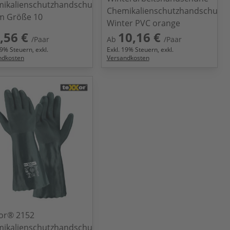
ikalienschutzhandschuhe
Chemikalienschutzhandschuhe
m Größe 10
Winter PVC orange
,56 €
10,16 €
/Paar
Ab
/Paar
9
% Steuern, exkl.
Exkl.
19
% Steuern, exkl.
ndkosten
Versandkosten
or® 2152
ikalienschutzhandschuhe