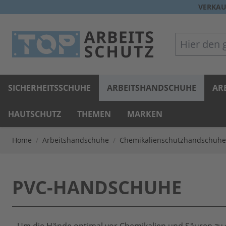
Direkt zum Inhalt
VERKAU
Hier den gan
SICHERHEITSSCHUHE
ARBEITSHANDSCHUHE
AR
HAUTSCHUTZ
THEMEN
MARKEN
Home
/
Arbeitshandschuhe
/
Chemikalienschutzhandschuhe
PVC-HANDSCHUHE