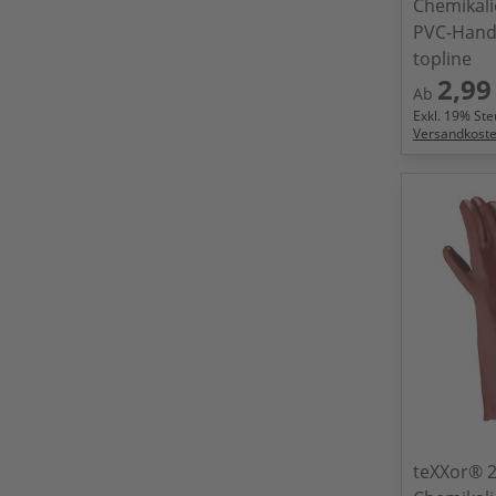
Chemikal
PVC-Hand
topline
2,99
Ab
Exkl.
19
% Steu
Versandkost
teXXor® 