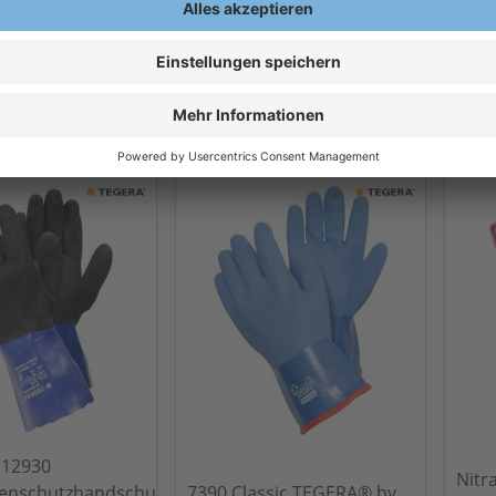
ienschutzhandschuhe
PVC-Handschuhe grün - 27 cm
PVC-
schuhe blau
topline
cm t
 €
2,39 €
2
/Paar
Ab
/Paar
Ab
ern, exkl.
Exkl.
19
% Steuern, exkl.
Exkl.
1
en
Versandkosten
Versa
12930
Nitr
ienschutzhandschuhe
7390 Classic TEGERA® by