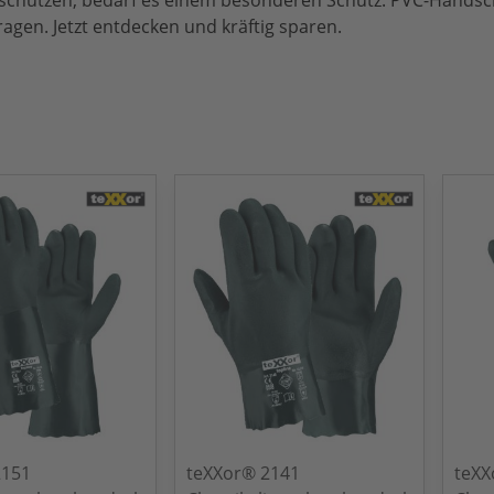
 schützen, bedarf es einem besonderen Schutz. PVC-Hands
gen. Jetzt entdecken und kräftig sparen.
2151
teXXor® 2141
teXX