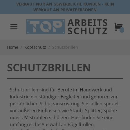
Direkt zum Inhalt
VERKAUF NUR AN GEWERBLICHE KUNDEN - KEIN
VERKAUF AN PRIVATPERSONEN
Warenk
Home
/
Kopfschutz
/
Schutzbrillen
SCHUTZBRILLEN
Schutzbrillen sind für Berufe im Handwerk und
Industrie ein ständiger Begleiter und gehören zur
persönlichen Schutzausrüstung. Sie sollen speziell
vor äußeren Einflüssen wie Staub, Splitter, Späne
oder UV-Strahlen schützen. Hier finden Sie eine
umfangreiche Auswahl an Bügelbrillen,