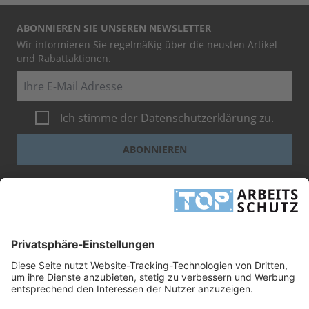
ABONNIEREN SIE UNSEREN NEWSLETTER
Wir informieren Sie regelmäßig über die neusten Artikel
und Rabattaktionen.
E-Mail
Ich stimme der
Datenschutzerklärung
zu.
ABONNIEREN
Dieses Formular ist durch reCAPTCHA geschützt - es gelten die
Google-
Datenschutzbestimmungen
und
-Geschäftsbedingungen
.
INFORMATIONEN
UNTERNEHMEN
RECHTLICHES
TOP ARBEITSSCHUTZ GMBH
Grashofstr. 3