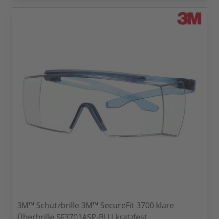
3M™ Schutzbrille 3M™ SecureFit 3700 klare
Überbrille SF3701ASP-BLU kratzfest