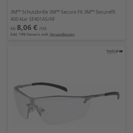
3M™ Schutzbrille 3M™ Secure Fit 3M™ Securefit
400 klar SF401AS/AF
8,06 €
Ab
/Stk
Exkl.
19
% Steuern, exkl.
Versandkosten