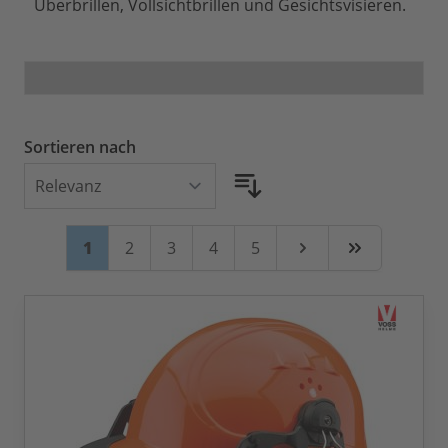
Überbrillen, Vollsichtbrillen und Gesichtsvisieren.
Sortieren nach
Seite
Sie lesen gerade Seite
Seite
Seite
Seite
Seite
1
2
3
4
5
Weiter
Zuletzt