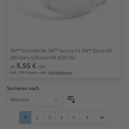
3M™ Schutzbrille 3M™ Secure Fit 3M™ Securefit
200 klare Schutzbrille SF201AS
5,55 €
Ab
/Stk
Exkl.
19
% Steuern, exkl.
Versandkosten
Sortieren nach
Seite
Sie lesen gerade Seite
Seite
Seite
Seite
Seite
1
2
3
4
5
Weiter
Zuletzt