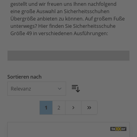
gestellt und wir freuen uns Ihnen nachfolgend
eine große Auswahl an Sicherheitsschuhen
Übergröße anbieten zu können. Auf großem Fuße
unterwegs? Hier finden Sie Sicherheitsschuhe
Größe 49 in verschiedenen Ausführungen:
Sortieren nach
Seite
Sie lesen gerade Seite
Seite
1
2
Weiter
Zuletzt