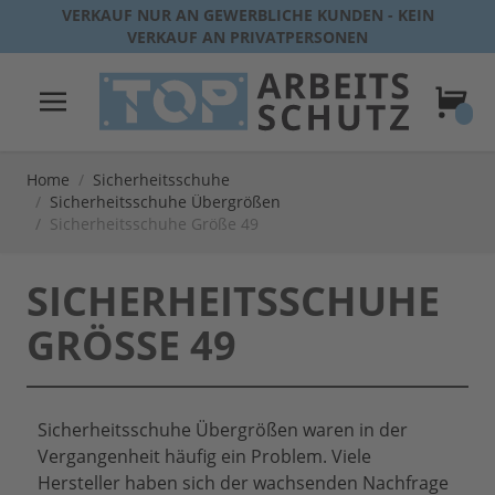
Direkt zum Inhalt
VERKAUF NUR AN GEWERBLICHE KUNDEN - KEIN
VERKAUF AN PRIVATPERSONEN
Warenk
Home
/
Sicherheitsschuhe
/
Sicherheitsschuhe Übergrößen
/
Sicherheitsschuhe Größe 49
SICHERHEITSSCHUHE
GRÖSSE 49
Sicherheitsschuhe Übergrößen waren in der
Vergangenheit häufig ein Problem. Viele
Hersteller haben sich der wachsenden Nachfrage