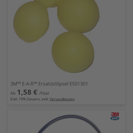
3M™ E-A-R™ Ersatzstöpsel ES01301
1,58 €
Ab
/Paar
Exkl.
19
% Steuern, exkl.
Versandkosten