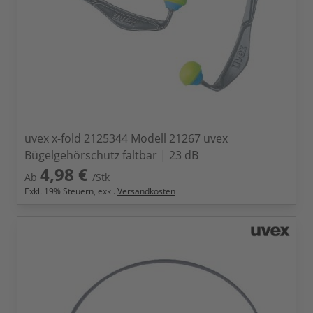
uvex x-fold 2125344 Modell 21267 uvex
Bügelgehörschutz faltbar | 23 dB
4,98 €
Ab
/Stk
Exkl.
19
% Steuern, exkl.
Versandkosten