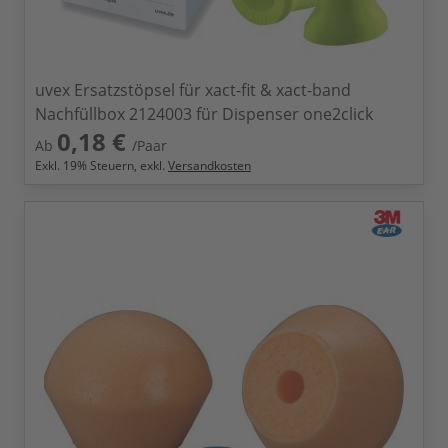
uvex Ersatzstöpsel für xact-fit & xact-band
Nachfüllbox 2124003 für Dispenser one2click
0,18 €
Ab
/Paar
Exkl.
19
% Steuern, exkl.
Versandkosten