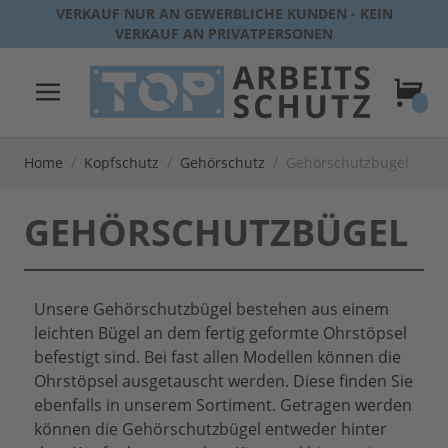
Direkt zum Inhalt
VERKAUF NUR AN GEWERBLICHE KUNDEN - KEIN
VERKAUF AN PRIVATPERSONEN
Warenk
Home
/
Kopfschutz
/
Gehörschutz
/
Gehörschutzbügel
GEHÖRSCHUTZBÜGEL
Unsere Gehörschutzbügel bestehen aus einem
leichten Bügel an dem fertig geformte Ohrstöpsel
befestigt sind. Bei fast allen Modellen können die
Ohrstöpsel ausgetauscht werden. Diese finden Sie
ebenfalls in unserem Sortiment. Getragen werden
können die Gehörschutzbügel entweder hinter