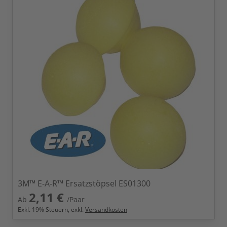
3M™ E-A-R™ Ersatzstöpsel ES01300
2,11 €
Ab
/Paar
Exkl.
19
% Steuern, exkl.
Versandkosten