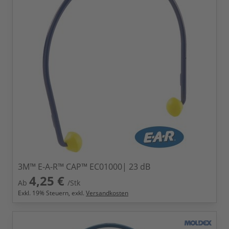
3M™ E-A-R™ CAP™ EC01000| 23 dB
4,25 €
Ab
/Stk
Exkl.
19
% Steuern, exkl.
Versandkosten