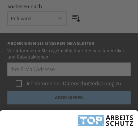
Sortieren nach
ABONNIEREN SIE UNSEREN NEWSLETTER
Wir informieren Sie regelmäßig über die neusten Artikel
und Rabattaktionen.
E-Mail
Ich stimme der
Datenschutzerklärung
zu.
ABONNIEREN
Dieses Formular ist durch reCAPTCHA geschützt - es gelten die
Google-
Datenschutzbestimmungen
und
-Geschäftsbedingungen
.
INFORMATIONEN
UNTERNEHMEN