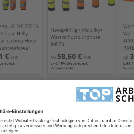
nsen UC-ME 77515
Warn
Havep® High Visibility+
tzhose Helly
War
Warnschutzbundhose
arnschutz-Hose
4PRO
80573
nsen workwear
PAT
1 €
58,60 €
3
/Stk
Ab
/Stk
Ab
ern, exkl.
Exkl.
19
% Steuern, exkl.
Exkl.
1
en
Versandkosten
Versa