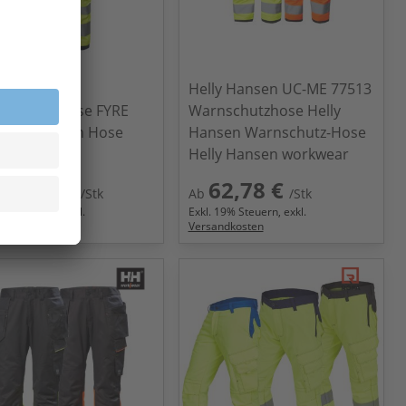
y Hansen
Helly Hansen UC-ME 77513
erschutzhose FYRE
Warnschutzhose Helly
2 Multinorm Hose
Hansen Warnschutz-Hose
se 2
Helly Hansen workwear
09,14 €
62,78 €
/Stk
Ab
/Stk
9
% Steuern, exkl.
Exkl.
19
% Steuern, exkl.
ndkosten
Versandkosten