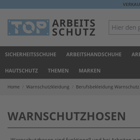
Direkt zum Inhalt
VERKAU
Hier den gan
SICHERHEITSSCHUHE
ARBEITSHANDSCHUHE
AR
HAUTSCHUTZ
THEMEN
MARKEN
Home
/
Warnschutzkleidung
/
Berufsbekleidung Warnschutz
WARNSCHUTZHOSEN