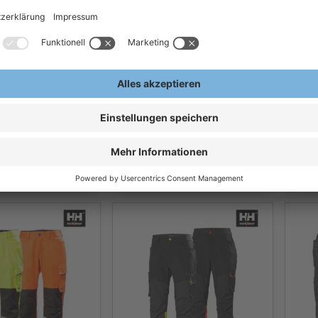
rofa® MULTISEVEN
tz Bundhose
Hell
Multinorm Arbeitshose
tzhose
Wett
rofa® Multinormen
® 3850 3856
7745
Latzhose rofa® 4552382 -
EE
Klas
gelb
4 €
124,27 €
2
/Stk
Ab
/Stk
Ab
ern, exkl.
Exkl.
19
% Steuern, exkl.
Exkl.
1
en
Versandkosten
Versa