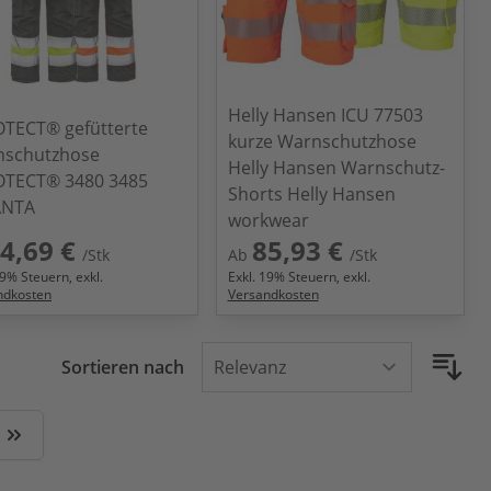
Helly Hansen ICU 77503
TECT® gefütterte
kurze Warnschutzhose
nschutzhose
Helly Hansen Warnschutz-
TECT® 3480 3485
Shorts Helly Hansen
ANTA
workwear
4,69 €
85,93 €
/Stk
Ab
/Stk
9
% Steuern, exkl.
Exkl.
19
% Steuern, exkl.
ndkosten
Versandkosten
Sortieren nach
 Seite
Zuletzt