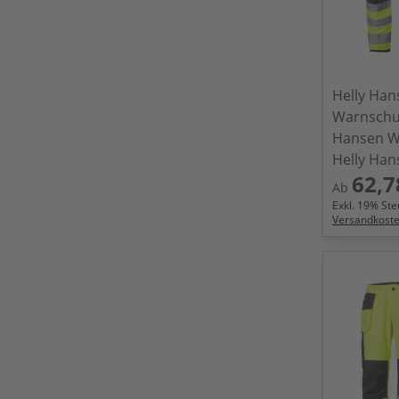
Helly Ha
Warnschu
Hansen W
Helly Ha
62,7
Ab
Exkl.
19
% Steu
Versandkost