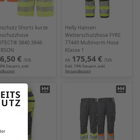
schutz Shorts kurze
Helly Hansen
nschutzhose
Wetterschutzhose FYRE
TECT® 3840 3846
77449 Multinorm Hose
ERSON
Klasse 1
6,50 €
175,54 €
/Stk
Ab
/Stk
9
% Steuern, exkl.
Exkl.
19
% Steuern, exkl.
ndkosten
Versandkosten