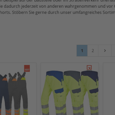
Beispiel auf der Baustelle oder im Straßenverkehr unerläss
s Sie dadurch jederzeit von anderen wahrgenommen und vo
horts. Stöbern Sie gerne durch unser umfangreiches Sorti
Seite
Sie lesen gerade
Seite
1
2
Weiter