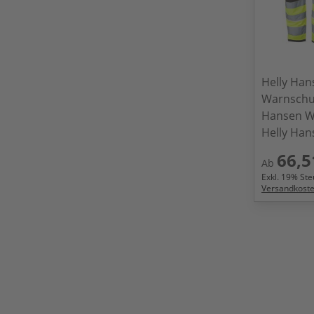
Helly Ha
Warnschu
Hansen W
Helly Ha
66,5
Ab
Exkl.
19
% Steu
Versandkost