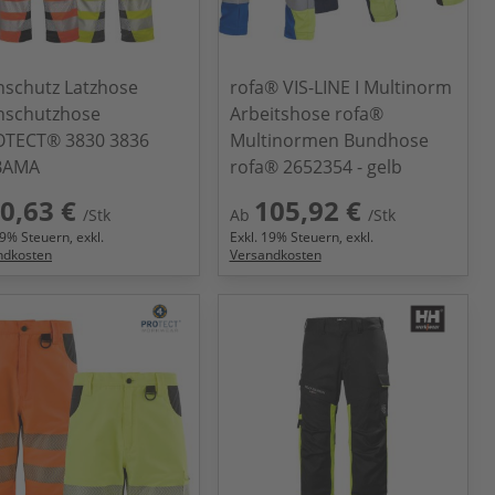
schutz Latzhose
rofa® VIS-LINE I Multinorm
nschutzhose
Arbeitshose rofa®
TECT® 3830 3836
Multinormen Bundhose
BAMA
rofa® 2652354 - gelb
0,63 €
105,92 €
/Stk
Ab
/Stk
9
% Steuern, exkl.
Exkl.
19
% Steuern, exkl.
ndkosten
Versandkosten