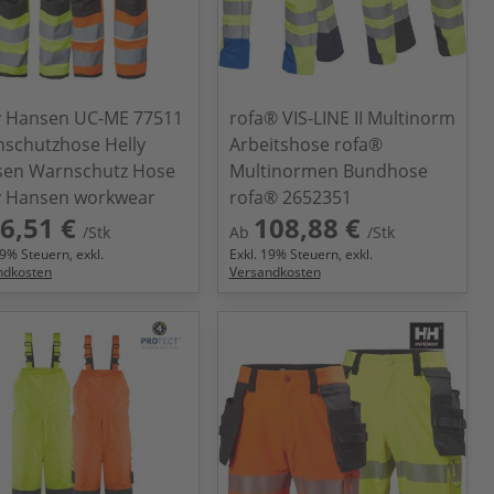
y Hansen UC-ME 77511
rofa® VIS-LINE II Multinorm
schutzhose Helly
Arbeitshose rofa®
en Warnschutz Hose
Multinormen Bundhose
y Hansen workwear
rofa® 2652351
6,51 €
108,88 €
/Stk
Ab
/Stk
9
% Steuern, exkl.
Exkl.
19
% Steuern, exkl.
ndkosten
Versandkosten