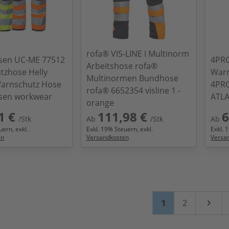
rofa® VIS-LINE I Multinorm
nsen UC-ME 77512
4PRO
Arbeitshose rofa®
tzhose Helly
War
Multinormen Bundhose
arnschutz Hose
4PRO
rofa® 6652354 visline 1 -
nsen workwear
ATL
orange
1 €
111,98 €
6
/Stk
Ab
/Stk
Ab
ern, exkl.
Exkl.
19
% Steuern, exkl.
Exkl.
1
en
Versandkosten
Versa
Seite
Sie lesen gerade
Seite
1
2
Weiter