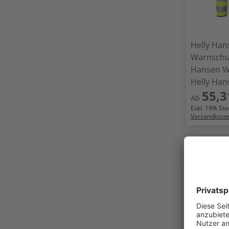
Helly Ha
Warnschu
Hansen W
Helly Ha
55,3
Ab
Exkl.
19
% Steu
Versandkost