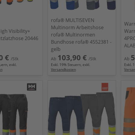
rofa® MULTISEVEN
Warn
Multinorm Arbeitshose
gh Visibility+
War
rofa® Multinormen
tzlatzhose 20446
4PRO
Bundhose rofa® 4552381 -
ALA
gelb
0 €
103,90 €
5
/Stk
Ab
/Stk
Ab
ern, exkl.
Exkl.
19
% Steuern, exkl.
Exkl.
1
en
Versandkosten
Versa