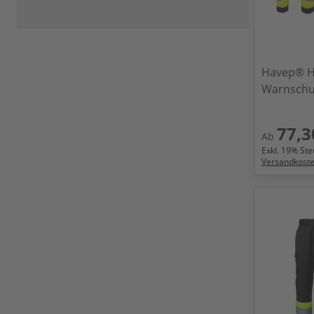
Havep® Hi
Warnschu
77,3
Ab
Exkl.
19
% Steu
Versandkost