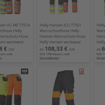
nsen UC-ME 77514
Helly Hansen ICU 77501
Hell
tzhose Helly
Warnschutzhose Helly
Warn
arnschutz Hose
Hansen Warnschutz-Hose
Hans
nsen workwear
Helly Hansen workwear
Hell
8 €
108,33 €
6
/Stk
Ab
/Stk
Ab
ern, exkl.
Exkl.
19
% Steuern, exkl.
Exkl.
1
en
Versandkosten
Versa