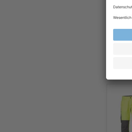
Warnschu
Warnschu
4PROTECT
TENNESS
45,9
Ab
Exkl.
19
% Steu
Versandkost