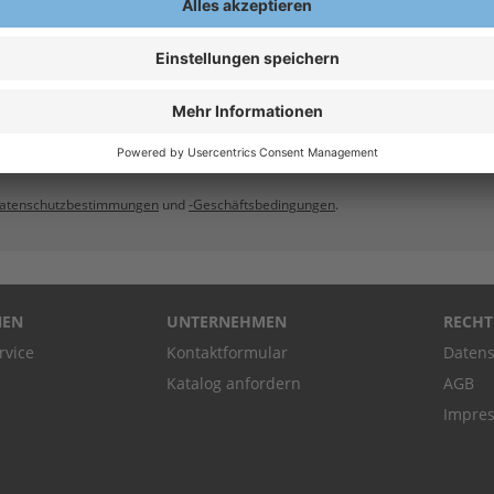
atenschutzbestimmungen
und
-Geschäftsbedingungen
.
NEN
UNTERNEHMEN
RECHT
rvice
Kontaktformular
Datens
Katalog anfordern
AGB
Impre