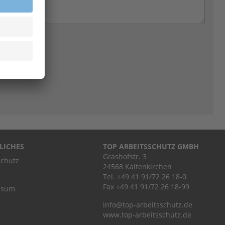
LICHES
TOP ARBEITSSCHUTZ GMBH
Grashofstr. 3
chutz
24568 Kaltenkirchen
Tel.
+49 41 91/72 26 18-0
Fax +49 41 91/72 26 18-99
ssum
info@top-arbeitsschutz.de
www.top-arbeitsschutz.de