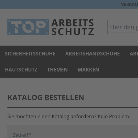
Direkt zum Inhalt
VERKAU
Hier den gan
SICHERHEITSSCHUHE
ARBEITSHANDSCHUHE
AR
HAUTSCHUTZ
THEMEN
MARKEN
KATALOG BESTELLEN
Sie möchten einen Katalog anfordern? Kein Problem:
Betreff
*