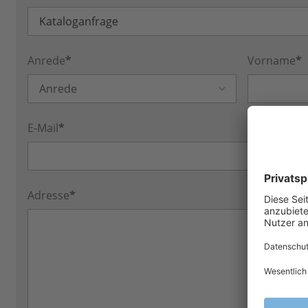
Anrede
*
Vorname
*
E-Mail
*
Adresse
*