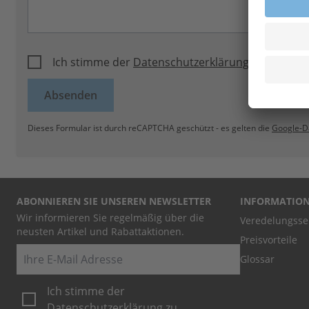
Ich stimme der
Datenschutzerklärung
zu.
Absenden
Dieses Formular ist durch reCAPTCHA geschützt - es gelten die
Google-D
ABONNIEREN SIE UNSEREN NEWSLETTER
INFORMATIO
Wir informieren Sie regelmäßig über die
Veredelungsse
neusten Artikel und Rabattaktionen.
Preisvorteile
E-Mail
Glossar
Ich stimme der
Datenschutzerklärung
zu.