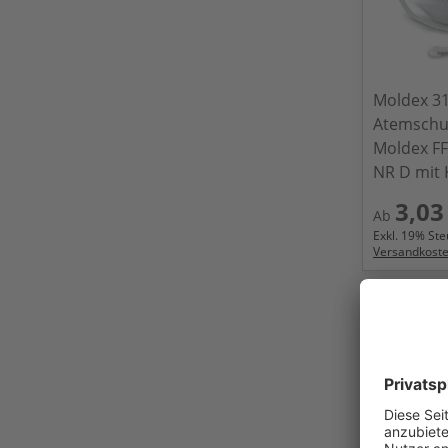
Moldex 3
Atemschu
Moldex F
NR D mit 
3,03
Ab
Exkl.
19
% Steu
Versandkost