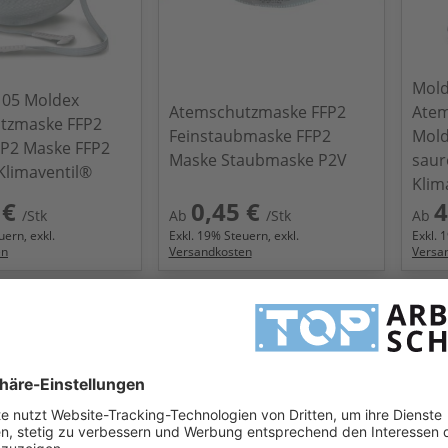
Mold
105 Moldex
Atemschutzmaske FFP2
Atem
tzmaske FFP2
Feinstaubmaske FFP2
Mold
FP2 Maske FFP2
Maske Staubmaske P2V
saur
Klimaventil®
Klim
 €
0,45 €
4
/Stk
Ab
/Stk
Ab
ern, exkl.
Exkl.
19
% Steuern, exkl.
Exkl.
1
en
Versandkosten
Versa