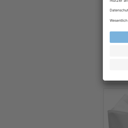
Moldex 2
Atemschu
Moldex F
NR D mit 
2,79
Ab
Exkl.
19
% Steu
Versandkost