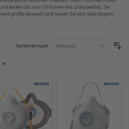
gesundheitsschädlichen Stäuben, Rauch und Aerosolen
und wirken bis zum 10-fachen des Grenzwertes. Sie
unsere große Auswahl und lassen Sie sich überzeugen.
Sortieren nach
 Seite
Zuletzt