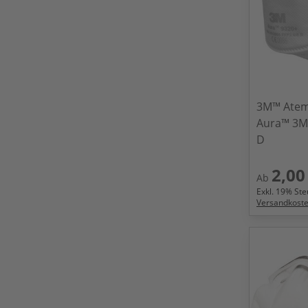
3M™ Atem
Aura™ 3M
D
2,00
Ab
Exkl.
19
% Steu
Versandkost