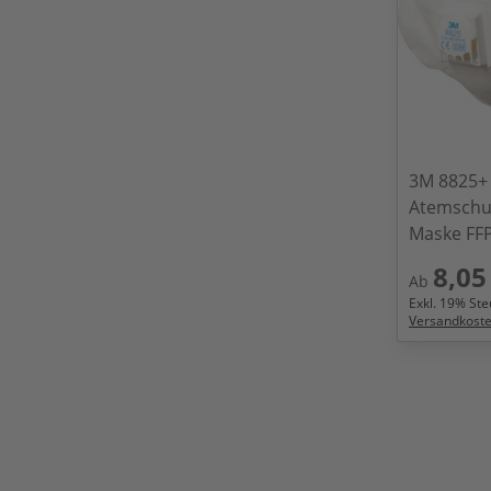
3M 8825+
Atemschu
Maske FFP
8,05
Ab
Exkl.
19
% Steu
Versandkost