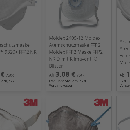
Moldex 2405-12 Moldex
Asat
schutzmaske
Atemschutzmaske FFP2
Atem
™ 9320+ FFP2 NR
Moldex FFP2 Maske FFP2
Fein
NR D mit Klimaventil®
Mas
Blister
 €
3,08 €
1
/Stk
Ab
/Stk
Ab
ern, exkl.
Exkl.
19
% Steuern, exkl.
Exkl.
1
en
Versandkosten
Versa