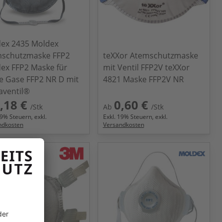
ex 2435 Moldex
schutzmaske FFP2
teXXor Atemschutzmaske
ex FFP2 Maske für
mit Ventil FFP2V teXXor
e Gase FFP2 NR D mit
4821 Maske FFP2V NR
aventil®
,18 €
0,60 €
/Stk
Ab
/Stk
9
% Steuern, exkl.
Exkl.
19
% Steuern, exkl.
ndkosten
Versandkosten