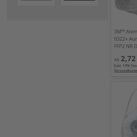
3M™ Atem
9322+ Au
FFP2 NR 
2,72
Ab
Exkl.
19
% Steu
Versandkost