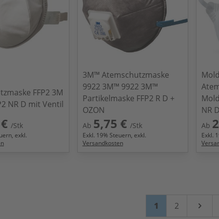
3M™ Atemschutzmaske
Mold
9922 3M™ 9922 3M™
Atem
tzmaske FFP2 3M
Partikelmaske FFP2 R D +
Mold
2 NR D mit Ventil
OZON
NR D
 €
5,75 €
2
/Stk
Ab
/Stk
Ab
ern, exkl.
Exkl.
19
% Steuern, exkl.
Exkl.
1
en
Versandkosten
Versa
Seite
Sie lesen gerade
Seite
1
2
Weiter