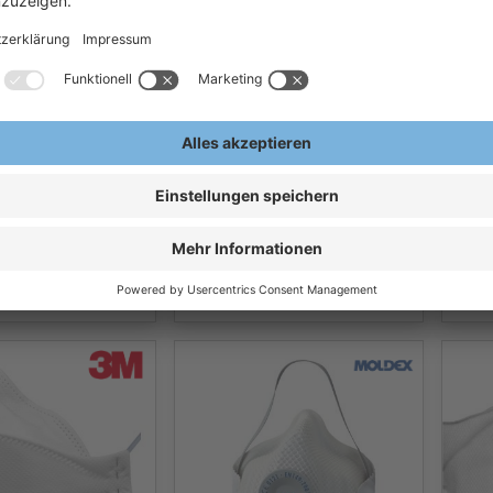
485 Moldex
Asatex® Atemschutzmaske
tzmaske FFP2
3M™
FFP2 Feinstaubmaske FFP2
FP2 Maske FFP2
9928
Maske Staubmaske FMP2
Klimaventil®
 €
0,59 €
9
/Stk
Ab
/Stk
Ab
ern, exkl.
Exkl.
19
% Steuern, exkl.
Exkl.
1
en
Versandkosten
Versa