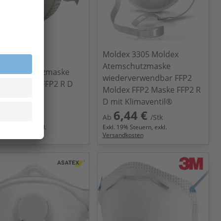
Moldex 3305 Moldex
Atemschutzmaske
 Atemschutzmaske
wiederverwendbar FFP2
 3M™ 9928 FFP2 R D
Moldex FFP2 Maske FFP2 R
D mit Klimaventil®
,56 €
6,44 €
/Stk
Ab
/Stk
9
% Steuern, exkl.
Exkl.
19
% Steuern, exkl.
ndkosten
Versandkosten