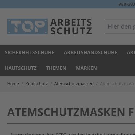
Direkt zum Inhalt
VERKAU
Hier den gan
SICHERHEITSSCHUHE
ARBEITSHANDSCHUHE
AR
HAUTSCHUTZ
THEMEN
MARKEN
Home
/
Kopfschutz
/
Atemschutzmasken
/
Atemschutzmask
ATEMSCHUTZMASKEN F