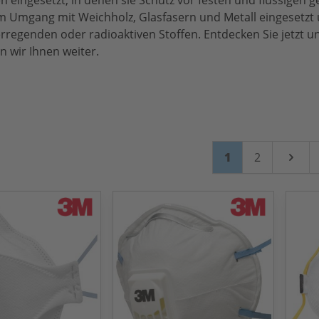
ingesetzt, in denen sie Schutz vor festen und flüssigen 
 Umgang mit Weichholz, Glasfasern und Metall eingesetzt 
erregenden oder radioaktiven Stoffen. Entdecken Sie jetzt 
n wir Ihnen weiter.
Seite
Sie lesen gerade
Seite
1
2
Weiter