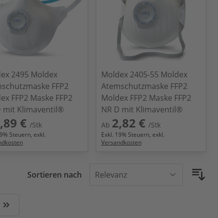
ex 2495 Moldex
Moldex 2405-55 Moldex
schutzmaske FFP2
Atemschutzmaske FFP2
ex FFP2 Maske FFP2
Moldex FFP2 Maske FFP2
 mit Klimaventil®
NR D mit Klimaventil®
,89 €
2,82 €
/Stk
Ab
/Stk
9
% Steuern, exkl.
Exkl.
19
% Steuern, exkl.
ndkosten
Versandkosten
Sortieren nach
 Seite
Zuletzt