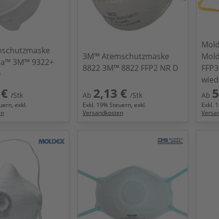
Mold
schutzmaske
3M™ Atemschutzmaske
Mold
ra™ 3M™ 9322+
8822 3M™ 8822 FFP2 NR D
FFP3
D
wied
 €
2,13 €
5
/Stk
Ab
/Stk
Ab
ern, exkl.
Exkl.
19
% Steuern, exkl.
Exkl.
1
en
Versandkosten
Versa