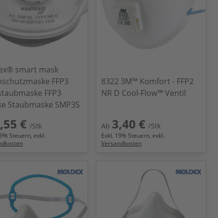
ex® smart mask
schutzmaske FFP3
8322 3M™ Komfort - FFP2
staubmaske FFP3
NR D Cool-Flow™ Ventil
ke Staubmaske SMP3S
,55 €
3,40 €
/Stk
Ab
/Stk
9
% Steuern, exkl.
Exkl.
19
% Steuern, exkl.
ndkosten
Versandkosten