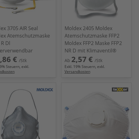
ex 3705 AIR Seal
Moldex 2405 Moldex
ex Atemschutzmaske
Atemschutzmaske FFP2
 R Dl
Moldex FFP2 Maske FFP2
erverwendbar
NR D mit Klimaventil®
,86 €
2,57 €
/Stk
Ab
/Stk
9
% Steuern, exkl.
Exkl.
19
% Steuern, exkl.
ndkosten
Versandkosten