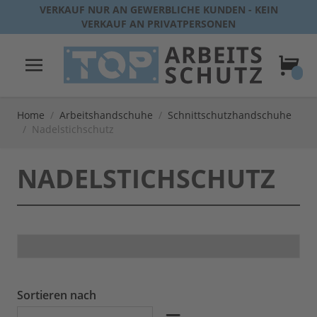
Direkt zum Inhalt
VERKAUF NUR AN GEWERBLICHE KUNDEN - KEIN
VERKAUF AN PRIVATPERSONEN
Warenk
Home
/
Arbeitshandschuhe
/
Schnittschutzhandschuhe
/
Nadelstichschutz
NADELSTICHSCHUTZ
Sortieren nach