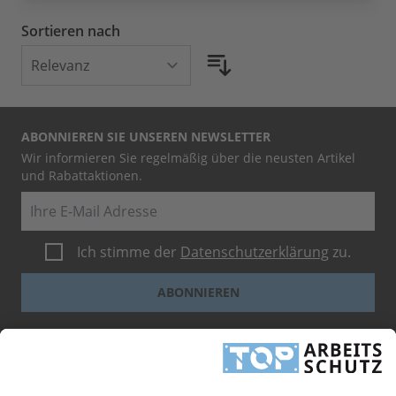
Sortieren nach
ABONNIEREN SIE UNSEREN NEWSLETTER
Wir informieren Sie regelmäßig über die neusten Artikel
und Rabattaktionen.
E-Mail
Ich stimme der
Datenschutzerklärung
zu.
ABONNIEREN
Dieses Formular ist durch reCAPTCHA geschützt - es gelten die
Google-
Datenschutzbestimmungen
und
-Geschäftsbedingungen
.
INFORMATIONEN