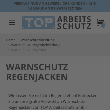
Direkt zum Inhalt
VERKAUF NUR AN GEWERBLICHE KUNDEN - KEIN
VERKAUF AN PRIVATPERSONEN
Warenk
Home
/
Warnschutzkleidung
/
Warnschutz Regenbekleidung
/
Warnschutz Regenjacken
WARNSCHUTZ
REGENJACKEN
Wir lassen Sie nicht im Regen stehen! Entdecken
Sie unsere große Auswahl an Warnschutz
Regenjacken von TOP Arbeitsschutz GmbH.