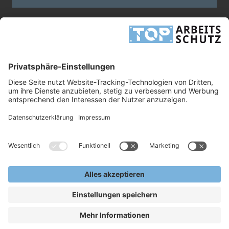
Dieses Formular ist durch reCAPTCHA geschützt - es gelten die
Google-
Datenschutzbestimmungen
und
-Geschäftsbedingungen
.
INFORMATIONEN
UNTERNEHMEN
RECHTLICHES
TOP ARBEITSSCHUTZ GMBH
Grashofstr. 3
24568 Kaltenkirchen
Tel.
+49 41 91/72 26 18-0
Fax +49 41 91/72 26 18-99
info@top-arbeitsschutz.de
www.top-arbeitsschutz.de
Copyright © 2026, TOP Arbeitsschutz GmbH.
Alle Rechte Vorbehalten.
VERKAUF NUR AN GEWERBLICHE KUNDEN - KEIN