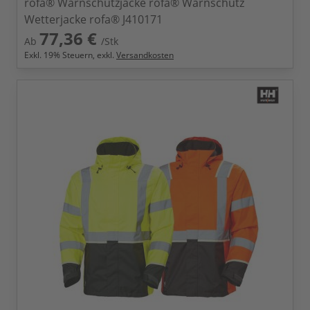
rofa® Warnschutzjacke rofa® Warnschutz
Wetterjacke rofa® J410171
77,36 €
Ab
/Stk
Exkl.
19
% Steuern, exkl.
Versandkosten