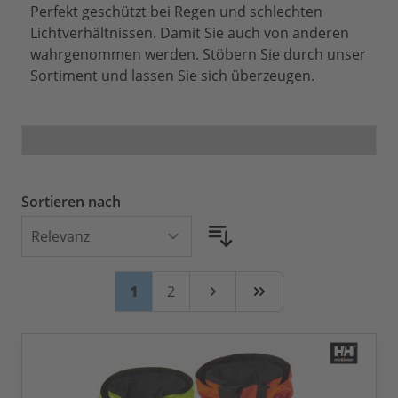
Perfekt geschützt bei Regen und schlechten
Lichtverhältnissen. Damit Sie auch von anderen
wahrgenommen werden. Stöbern Sie durch unser
Sortiment und lassen Sie sich überzeugen.
Sortieren nach
Seite
Sie lesen gerade Seite
Seite
1
2
Weiter
Zuletzt