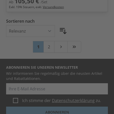
105,50 €
Ab
/Set
Exkl.
19
% Steuern, exkl.
Versandkosten
Sortieren nach
Seite
Sie lesen gerade Seite
Seite
1
2
Weiter
Zuletzt
ABONNIEREN SIE UNSEREN NEWSLETTER
Wir informieren Sie regelmäßig über die neusten Artikel
und Rabattaktionen.
E-Mail
Ich stimme der
Datenschutzerklärung
zu.
ABONNIEREN