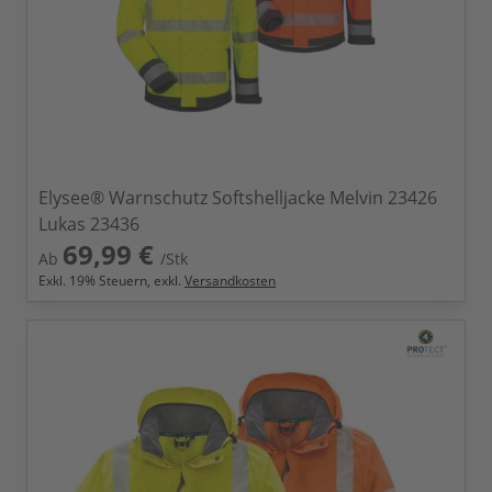
Elysee® Warnschutz Softshelljacke Melvin 23426
Lukas 23436
69,99 €
Ab
/Stk
Exkl.
19
% Steuern, exkl.
Versandkosten