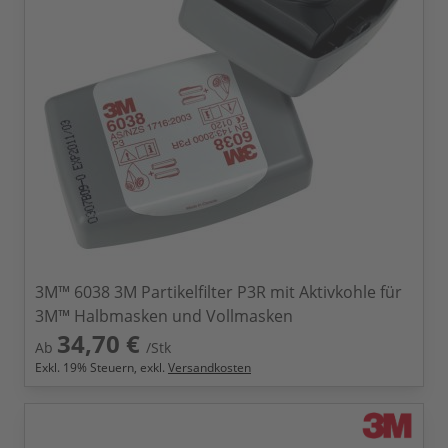
3M™ 6038 3M Partikelfilter P3R mit Aktivkohle für
3M™ Halbmasken und Vollmasken
34,70 €
Ab
/Stk
Exkl.
19
% Steuern, exkl.
Versandkosten