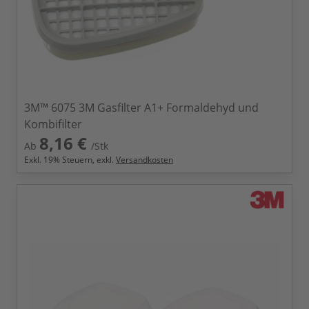
3M™ 6075 3M Gasfilter A1+ Formaldehyd und
Kombifilter
8,16 €
Ab
/Stk
Exkl.
19
% Steuern, exkl.
Versandkosten