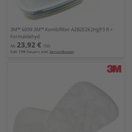
3M™ 6099 3M™ Kombifilter A2B2E2K2HgP3 R +
Formaldehyd
23,92 €
Ab
/Stk
Exkl.
19
% Steuern, exkl.
Versandkosten