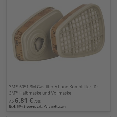
3M™ 6051 3M Gasfilter A1 und Kombifilter für
3M™ Halbmaske und Vollmaske
6,81 €
Ab
/Stk
Exkl.
19
% Steuern, exkl.
Versandkosten