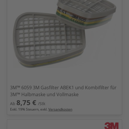
3M™ 6059 3M Gasfilter ABEK1 und Kombifilter für
3M™ Halbmaske und Vollmaske
8,75 €
Ab
/Stk
Exkl.
19
% Steuern, exkl.
Versandkosten