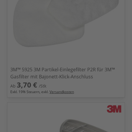
3M™ 5925 3M Partikel-Einlegefilter P2R für 3M™
Gasfilter mit Bajonett-Klick-Anschluss
3,70 €
Ab
/Stk
Exkl.
19
% Steuern, exkl.
Versandkosten