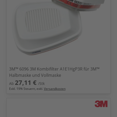
3M™ 6096 3M Kombifilter A1E1HgP3R für 3M™
Halbmaske und Vollmaske
27,11 €
Ab
/Stk
Exkl.
19
% Steuern, exkl.
Versandkosten