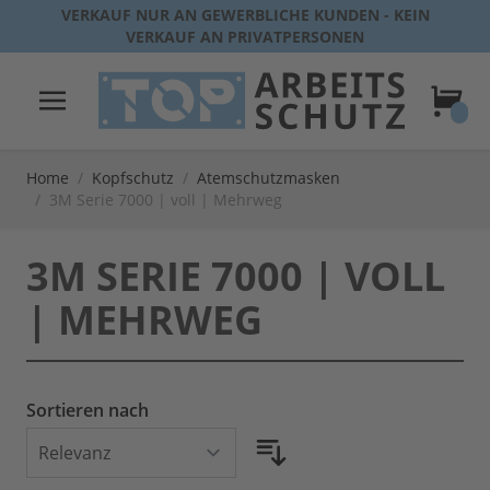
Direkt zum Inhalt
VERKAUF NUR AN GEWERBLICHE KUNDEN - KEIN
VERKAUF AN PRIVATPERSONEN
Warenk
Home
/
Kopfschutz
/
Atemschutzmasken
/
3M Serie 7000 | voll | Mehrweg
3M SERIE 7000 | VOLL
| MEHRWEG
Sortieren nach