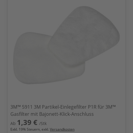
3M™ 5911 3M Partikel-Einlegefilter P1R für 3M™
Gasfilter mit Bajonett-Klick-Anschluss
1,39 €
Ab
/Stk
Exkl.
19
% Steuern, exkl.
Versandkosten