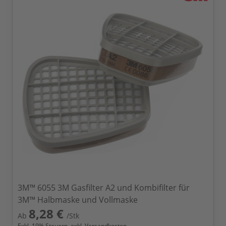
3M™ 6055 3M Gasfilter A2 und Kombifilter für
3M™ Halbmaske und Vollmaske
8,28 €
Ab
/Stk
Exkl.
19
% Steuern, exkl.
Versandkosten