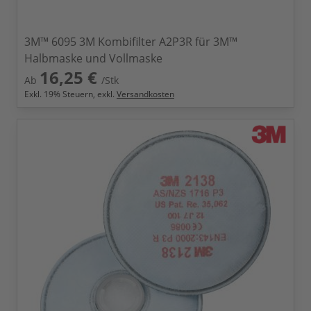
3M™ 6095 3M Kombifilter A2P3R für 3M™
Halbmaske und Vollmaske
16,25 €
Ab
/Stk
Exkl.
19
% Steuern, exkl.
Versandkosten