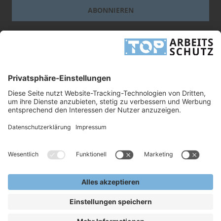
ABONNIEREN
Dieses Formular ist durch reCAPTCHA geschützt - es gelten die
Google-
Datenschutzbestimmungen
und
-Geschäftsbedingungen
.
INFORMATIONEN
UNTERNEHMEN
RECHTLICHES
TOP ARBEITSSCHUTZ GMBH
Grashofstr. 3
24568 Kaltenkirchen
Tel.
+49 41 91/72 26 18-0
Fax +49 41 91/72 26 18-99
info@top-arbeitsschutz.de
www.top-arbeitsschutz.de
Copyright © 2026, TOP Arbeitsschutz GmbH.
Alle Rechte Vorbehalten.