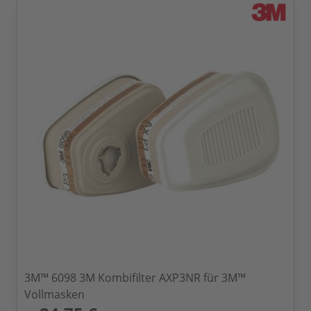
3M™ 6098 3M Kombifilter AXP3NR für 3M™
Vollmasken