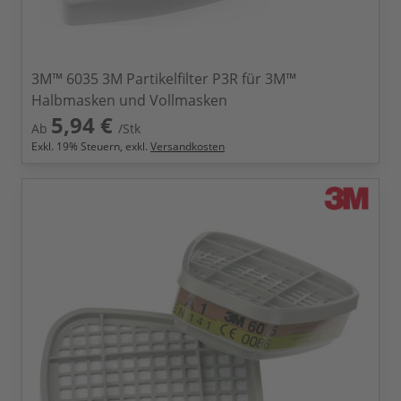
3M™ 6035 3M Partikelfilter P3R für 3M™
Halbmasken und Vollmasken
5,94 €
Ab
/Stk
Exkl.
19
% Steuern, exkl.
Versandkosten