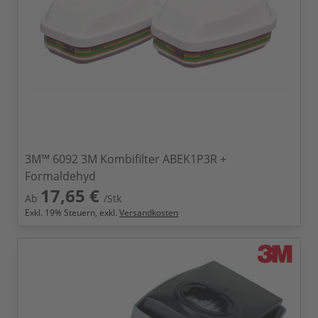
3M™ 6092 3M Kombifilter ABEK1P3R +
Formaldehyd
17,65 €
Ab
/Stk
Exkl.
19
% Steuern, exkl.
Versandkosten