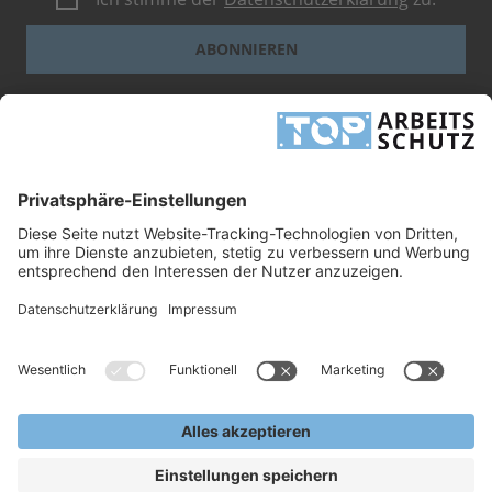
ABONNIEREN
Dieses Formular ist durch reCAPTCHA geschützt - es gelten die
Google-
Datenschutzbestimmungen
und
-Geschäftsbedingungen
.
INFORMATIONEN
UNTERNEHMEN
RECHTLICHES
TOP ARBEITSSCHUTZ GMBH
Grashofstr. 3
24568 Kaltenkirchen
Tel.
+49 41 91/72 26 18-0
Fax +49 41 91/72 26 18-99
info@top-arbeitsschutz.de
www.top-arbeitsschutz.de
Copyright © 2026, TOP Arbeitsschutz GmbH.