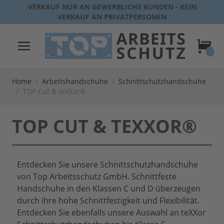
Direkt zum Inhalt
VERKAUF NUR AN GEWERBLICHE KUNDEN - KEIN
VERKAUF AN PRIVATPERSONEN
Warenk
Home
/
Arbeitshandschuhe
/
Schnittschutzhandschuhe
/
TOP Cut & teXXor®
TOP CUT & TEXXOR®
Entdecken Sie unsere Schnittschutzhandschuhe
von Top Arbeitsschutz GmbH. Schnittfeste
Handschuhe in den Klassen C und D überzeugen
durch ihre hohe Schnittfestigkeit und Flexibilität.
Entdecken Sie ebenfalls unsere Auswahl an teXXor