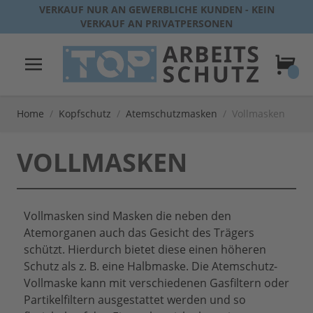
Direkt zum Inhalt
VERKAUF NUR AN GEWERBLICHE KUNDEN - KEIN
VERKAUF AN PRIVATPERSONEN
Warenk
Home
/
Kopfschutz
/
Atemschutzmasken
/
Vollmasken
VOLLMASKEN
Vollmasken sind Masken die neben den
Atemorganen auch das Gesicht des Trägers
schützt. Hierdurch bietet diese einen höheren
Schutz als z. B. eine Halbmaske. Die Atemschutz-
Vollmaske kann mit verschiedenen Gasfiltern oder
Partikelfiltern ausgestattet werden und so