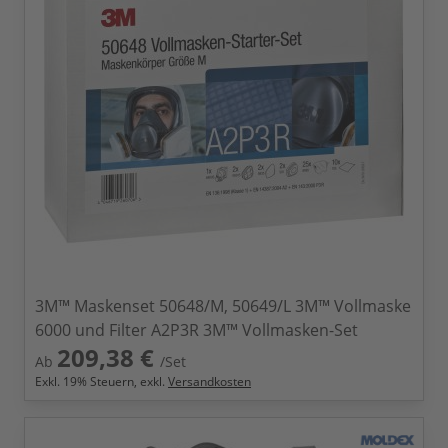
3M™ Maskenset 50648/M, 50649/L 3M™ Vollmaske
6000 und Filter A2P3R 3M™ Vollmasken-Set
209,38 €
Ab
/Set
Exkl.
19
% Steuern, exkl.
Versandkosten