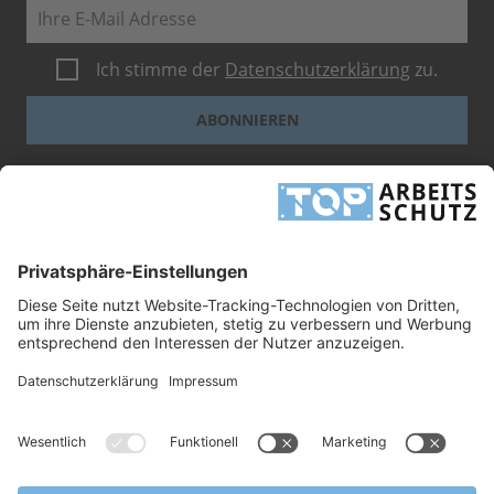
E-Mail
Ich stimme der
Datenschutzerklärung
zu.
ABONNIEREN
Dieses Formular ist durch reCAPTCHA geschützt - es gelten die
Google-
Datenschutzbestimmungen
und
-Geschäftsbedingungen
.
INFORMATIONEN
UNTERNEHMEN
RECHTLICHES
TOP ARBEITSSCHUTZ GMBH
Grashofstr. 3
24568 Kaltenkirchen
Tel.
+49 41 91/72 26 18-0
Fax +49 41 91/72 26 18-99
info@top-arbeitsschutz.de
www.top-arbeitsschutz.de