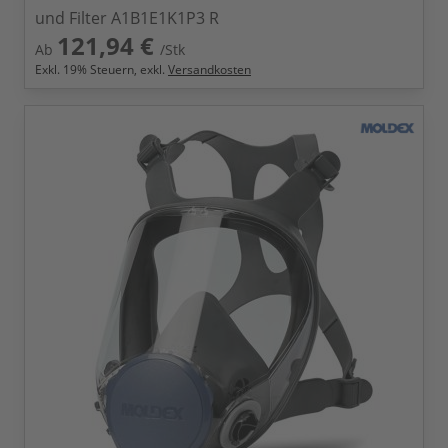
und Filter A1B1E1K1P3 R
121,94 €
Ab
/Stk
Exkl.
19
% Steuern, exkl.
Versandkosten