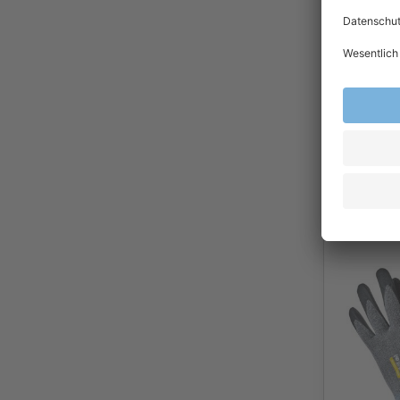
TEGERA® 
Nylonhan
Noppen 
Tegera by
0,75
Ab
Exkl.
19
% Steu
Versandkost