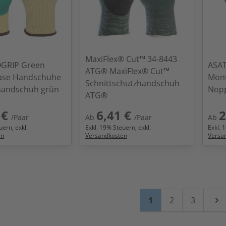
MaxiFlex® Cut™ 34-8443
GRIP Green
ASAT
ATG® MaxiFlex® Cut™
ase Handschuhe
Mon
Schnittschutzhandschuh
andschuh grün
Nop
ATG®
 €
6,41 €
2
/Paar
Ab
/Paar
Ab
ern, exkl.
Exkl.
19
% Steuern, exkl.
Exkl.
1
en
Versandkosten
Versa
Seite
Sie lesen gerade Se
Seite
Seite
1
2
3
Wei