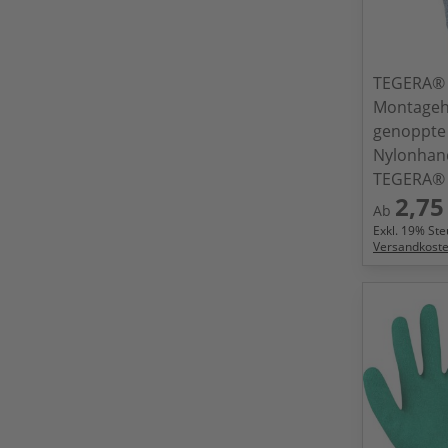
TEGERA®
Montage
genoppte
Nylonhan
TEGERA® 
2,75
Ab
Exkl.
19
% Steu
Versandkost