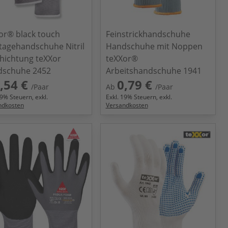
or® black touch
Feinstrickhandschuhe
agehandschuhe Nitril
Handschuhe mit Noppen
hichtung teXXor
teXXor®
dschuhe 2452
Arbeitshandschuhe 1941
,54 €
0,79 €
/Paar
Ab
/Paar
9
% Steuern, exkl.
Exkl.
19
% Steuern, exkl.
ndkosten
Versandkosten