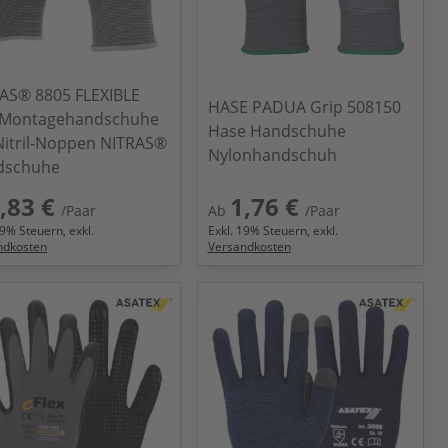
AS® 8805 FLEXIBLE
HASE PADUA Grip 508150
 Montagehandschuhe
Hase Handschuhe
Nitril-Noppen NITRAS®
Nylonhandschuh
dschuhe
,83 €
1,76 €
/Paar
Ab
/Paar
9
% Steuern, exkl.
Exkl.
19
% Steuern, exkl.
ndkosten
Versandkosten