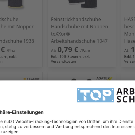
ndschuhe
Feinstrickhandschuhe
HAS
he mit Noppen
Handschuhe mit Noppen
besc
teXXor®
Mon
andschuhe 1938
Arbeitshandschuhe 1947
Hase
 €
0,79 €
1
/Paar
Ab
/Paar
Ab
ern, exkl.
Exkl.
19
% Steuern, exkl.
Exkl.
1
en
Versandkosten
Versa