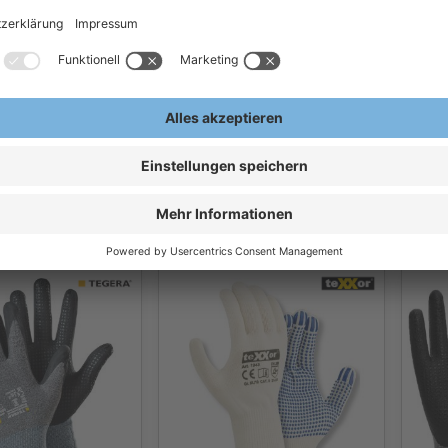
ASATEX® HIT099N
931
HASE
Montagehandschuhe mit
dschuhe mit
5081
Mikroschaum-
Handschuhe
Han
Beschichtung und Noppen
 ejendals
Nylo
ASATEX® HIT Flex
 €
2,42 €
1
/Paar
Ab
/Paar
Ab
ern, exkl.
Exkl.
19
% Steuern, exkl.
Exkl.
1
en
Versandkosten
Versa