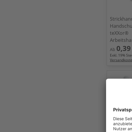
Strickha
Handschu
teXXor®
Arbeitsh
0,39
Ab
Exkl.
19
% Steu
Versandkost