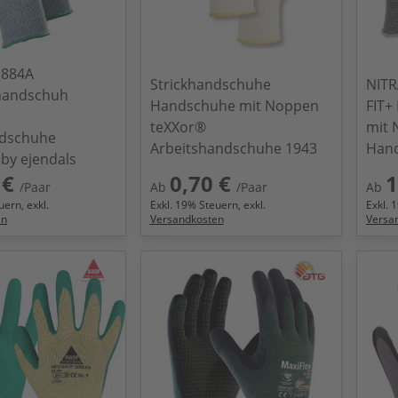
 884A
Strickhandschuhe
NITR
handschuh
Handschuhe mit Noppen
FIT+
teXXor®
mit 
dschuhe
Arbeitshandschuhe 1943
Han
by ejendals
 €
0,70 €
1
/Paar
Ab
/Paar
Ab
ern, exkl.
Exkl.
19
% Steuern, exkl.
Exkl.
1
en
Versandkosten
Versa