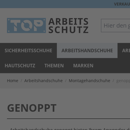
Direkt zum Inhalt
VERKAU
Hier den gan
SICHERHEITSSCHUHE
ARBEITSHANDSCHUHE
AR
HAUTSCHUTZ
THEMEN
MARKEN
Home
/
Arbeitshandschuhe
/
Montagehandschuhe
/
genop
GENOPPT