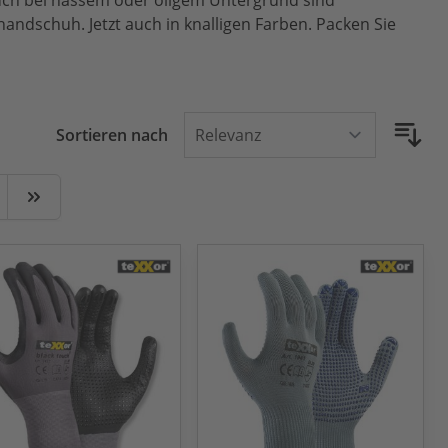
uch bei nassem oder öligem Untergrund sind
dschuh. Jetzt auch in knalligen Farben. Packen Sie
Sortieren nach
ite
ter
Zuletzt