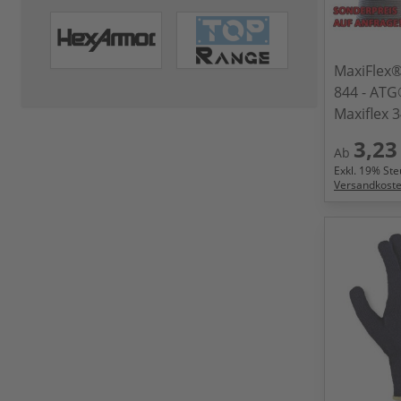
MaxiFlex
844 - AT
Maxiflex 
3,23
Ab
Exkl.
19
% Steu
Versandkost