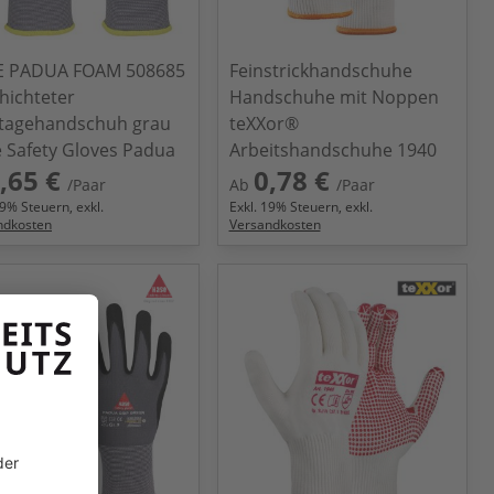
E PADUA FOAM 508685
Feinstrickhandschuhe
hichteter
Handschuhe mit Noppen
tagehandschuh grau
teXXor®
 Safety Gloves Padua
Arbeitshandschuhe 1940
,65 €
0,78 €
/Paar
Ab
/Paar
9
% Steuern, exkl.
Exkl.
19
% Steuern, exkl.
ndkosten
Versandkosten