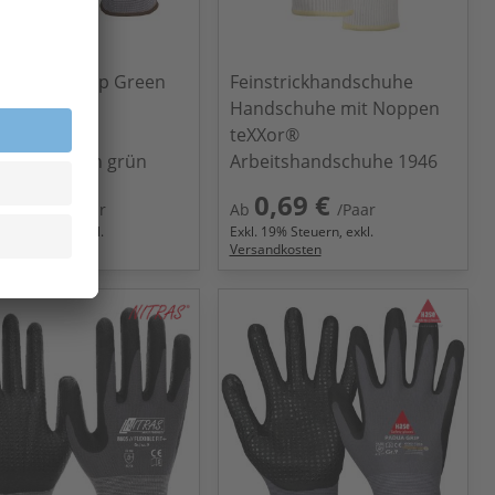
 PADUA Grip Green
Feinstrickhandschuhe
50G Hase
Handschuhe mit Noppen
dschuhe
teXXor®
nhandschuh grün
Arbeitshandschuhe 1946
,76 €
0,69 €
/Paar
Ab
/Paar
9
% Steuern, exkl.
Exkl.
19
% Steuern, exkl.
ndkosten
Versandkosten