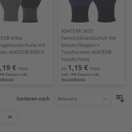
ASATEX® 3655
EX® eFlex
Feinstrickhandschuh mit
tagehandschuhe mit
blauen Noppen +
pen ASATEX® E091N
Touchscreen ASATEX®
Handschuhe
,19 €
1,15 €
/Paar
Ab
/Paar
9
% Steuern, exkl.
Exkl.
19
% Steuern, exkl.
ndkosten
Versandkosten
Sortieren nach
ite
ter
Zuletzt