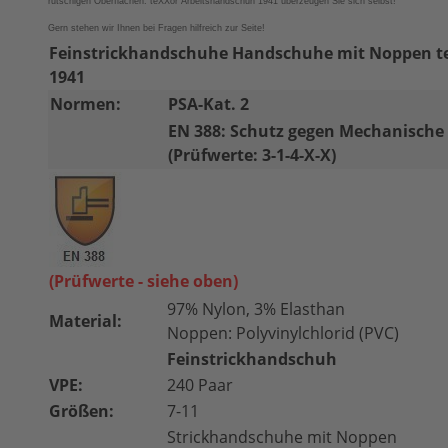
rutschigen Oberflächen. teXXor Arbeitshandschuh 1941 überzeugen Sie sich selbst!
Gern stehen wir Ihnen bei Fragen hilfreich zur Seite!
Feinstrickhandschuhe Handschuhe mit Noppen t
1941
Normen:
PSA-Kat. 2
EN 388: Schutz gegen Mechanische 
(Prüfwerte: 3-1-4-X-X)
(Prüfwerte - siehe oben)
97% Nylon, 3% Elasthan
Material:
Noppen: Polyvinylchlorid (PVC)
Feinstrickhandschuh
VPE:
240 Paar
Größen:
7-11
Strickhandschuhe mit Noppen