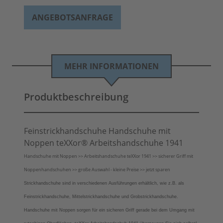
ANGEBOTSANFRAGE
MEHR INFORMATIONEN
Produktbeschreibung
Feinstrickhandschuhe Handschuhe mit
Noppen teXXor® Arbeitshandschuhe 1941
Handschuhe mit Noppen >> Arbeitshandschuhe teXXor 1941 >> sicherer Griff mit
Noppenhandschuhen >> große Auswahl - kleine Preise >> jetzt sparen
Strickhandschuhe sind in verschiedenen Ausführungen erhältlich, wie z.B. als
Feinstrickhandschuhe, Mittelstrickhandschuhe und Grobstrickhandschuhe.
Handschuhe mit Noppen sorgen für ein sicheren Griff gerade bei dem Umgang mit