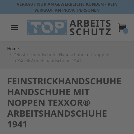
Direkt zum Inhalt
VERKAUF NUR AN GEWERBLICHE KUNDEN - KEIN
VERKAUF AN PRIVATPERSONEN
Warenk
Home
/
Feinstrickhandschuhe Handschuhe mit Noppen
teXXor® Arbeitshandschuhe 1941
FEINSTRICKHANDSCHUHE
HANDSCHUHE MIT
NOPPEN TEXXOR®
ARBEITSHANDSCHUHE
1941