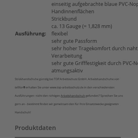
einseiti­g aufgebrachte blaue PVC-N
Handinnenflächen
Strickbund
ca. 13 Gauge (= 1,828 mm)
Ausführung:
flexibel
sehr gute Passform
sehr hoher Tragekomfort durch naht
Verarbeitung
sehr gute Grifffestigkeit durch PVC-
atmungsaktiv
Strickhandschuhe günstig bei TOP Arbeitsschutz GmbH. Arbeitshandschuhe von
teXXor
®
erhalten Sie unter www.top-arbeitsschutz.de in den verschiedensten
Ausführungen- nicht den richtigen
Arbeitshandschuh
gefunden? Sprechen Sie uns
gern an - bestimmt finden wir gemeinsam den für Ihre Einsatzzwecke geeigneten
Handschuh!
Produktdaten