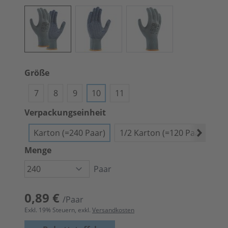
Größe
7
8
9
10
11
Verpackungseinheit
Karton (=240 Paar)
1/2 Karton (=120 Paar)
A
Menge
Paar
0,89 €
/Paar
Exkl.
19
% Steuern, exkl.
Versandkosten