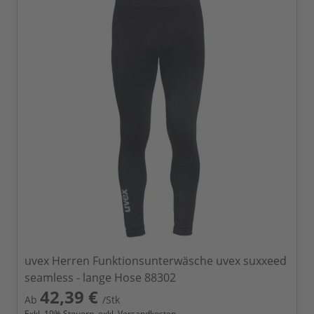
uvex Herren Funktionsunterwäsche uvex suxxeed
seamless - lange Hose 88302
42,39 €
Ab
/Stk
Exkl.
19
% Steuern, exkl.
Versandkosten