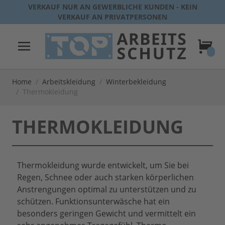
Direkt zum Inhalt
VERKAUF NUR AN GEWERBLICHE KUNDEN - KEIN
VERKAUF AN PRIVATPERSONEN
Warenk
Home
/
Arbeitskleidung
/
Winterbekleidung
/
Thermokleidung
THERMOKLEIDUNG
Thermokleidung wurde entwickelt, um Sie bei
Regen, Schnee oder auch starken körperlichen
Anstrengungen optimal zu unterstützen und zu
schützen. Funktionsunterwäsche hat ein
besonders geringen Gewicht und vermittelt ein