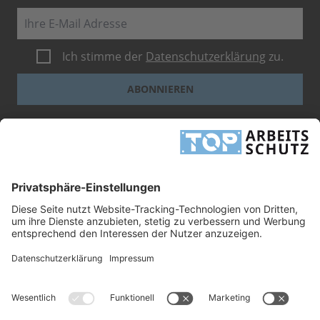
E-Mail
Ich stimme der
Datenschutzerklärung
zu.
ABONNIEREN
Dieses Formular ist durch reCAPTCHA geschützt - es gelten die
Google-
Datenschutzbestimmungen
und
-Geschäftsbedingungen
.
INFORMATIONEN
UNTERNEHMEN
RECHTLICHES
TOP ARBEITSSCHUTZ GMBH
Grashofstr. 3
24568 Kaltenkirchen
Tel.
+49 41 91/72 26 18-0
Fax +49 41 91/72 26 18-99
info@top-arbeitsschutz.de