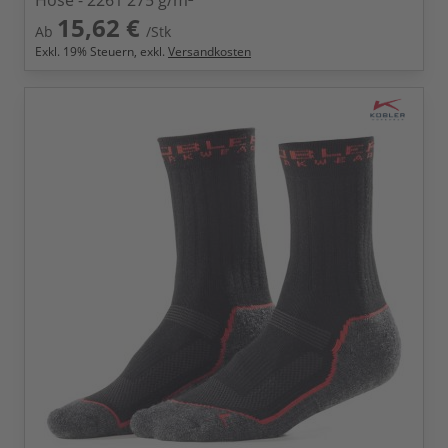
Hose - 2261 275 g/m²
15,62 €
Ab
/Stk
Exkl.
19
% Steuern, exkl.
Versandkosten