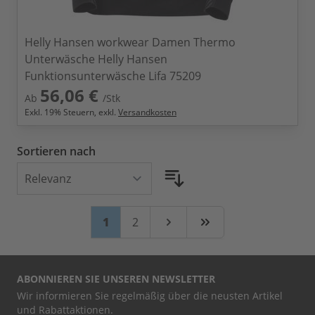
Helly Hansen workwear Damen Thermo
Unterwäsche Helly Hansen
Funktionsunterwäsche Lifa 75209
56,06 €
Ab
/Stk
Exkl.
19
% Steuern, exkl.
Versandkosten
Sortieren nach
Seite
Sie lesen gerade Seite
Seite
1
2
Weiter
Zuletzt
ABONNIEREN SIE UNSEREN NEWSLETTER
Wir informieren Sie regelmäßig über die neusten Artikel
und Rabattaktionen.