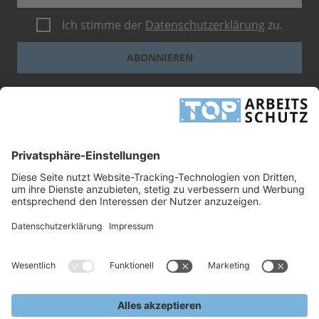
Ich stimme der
Datenschutzerklärung
zu.
ABONNIEREN
Dieses Formular ist durch reCAPTCHA geschützt - es gelten die
Google-
Datenschutzbestimmungen
und
-Geschäftsbedingungen
.
INFORMATIONEN
UNTERNEHMEN
RECHTLICHES
TOP ARBEITSSCHUTZ GMBH
Grashofstr. 3
24568 Kaltenkirchen
Tel.
+49 41 91/72 26 18-0
Fax +49 41 91/72 26 18-99
info@top-arbeitsschutz.de
www.top-arbeitsschutz.de