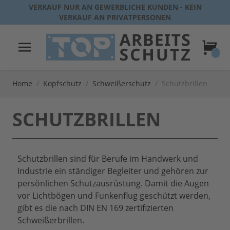
Direkt zum Inhalt
VERKAUF NUR AN GEWERBLICHE KUNDEN - KEIN
VERKAUF AN PRIVATPERSONEN
Warenk
Home
/
Kopfschutz
/
Schweißerschutz
/
Schutzbrillen
SCHUTZBRILLEN
Schutzbrillen sind für Berufe im Handwerk und
Industrie ein ständiger Begleiter und gehören zur
persönlichen Schutzausrüstung. Damit die Augen
vor Lichtbögen und Funkenflug geschützt werden,
gibt es die nach DIN EN 169 zertifizierten
Schweißerbrillen.