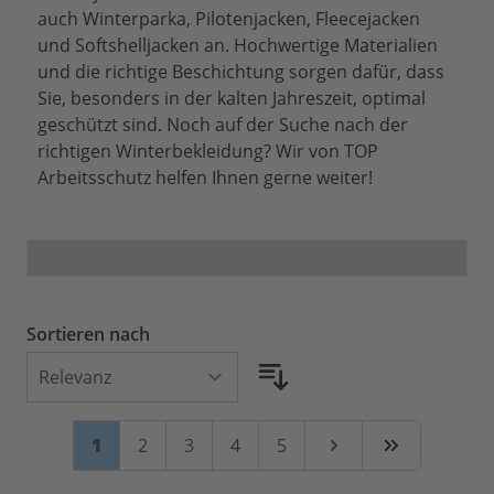
auch Winterparka, Pilotenjacken, Fleecejacken
und Softshelljacken an. Hochwertige Materialien
und die richtige Beschichtung sorgen dafür, dass
Sie, besonders in der kalten Jahreszeit, optimal
geschützt sind. Noch auf der Suche nach der
richtigen Winterbekleidung? Wir von TOP
Arbeitsschutz helfen Ihnen gerne weiter!
Sortieren nach
Seite
Sie lesen gerade Seite
Seite
Seite
Seite
Seite
1
2
3
4
5
Weiter
Zuletzt