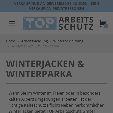
Direkt zum Inhalt
VERKAUF NUR AN GEWERBLICHE KUNDEN - KEIN
VERKAUF AN PRIVATPERSONEN
Warenk
Home
/
Arbeitskleidung
/
Winterbekleidung
/
Winterjacken & Winterparka
WINTERJACKEN &
WINTERPARKA
Wenn Sie im Winter im Freien oder in besonders
kalten Arbeitsumgebungen arbeiten, ist der
richtige Kälteschutz Pflicht! Neben herkömmlichen
Winterjacken bietet TOP Arbeitsschutz GmbH