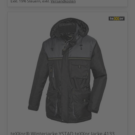
Exkl.
19
% Steuern, exkl.
Versandkosten
teXXor® Winterjacke YSTAD teXXor Jacke 4133