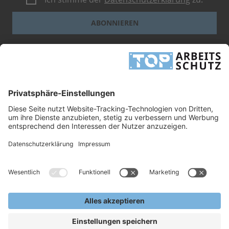
ABONNIEREN
Dieses Formular ist durch reCAPTCHA geschützt - es gelten die
Google-
Datenschutzbestimmungen
und
-Geschäftsbedingungen
.
INFORMATIONEN
UNTERNEHMEN
RECHTLICHES
TOP ARBEITSSCHUTZ GMBH
Grashofstr. 3
24568 Kaltenkirchen
Tel.
+49 41 91/72 26 18-0
Fax +49 41 91/72 26 18-99
info@top-arbeitsschutz.de
www.top-arbeitsschutz.de
Copyright © 2026, TOP Arbeitsschutz GmbH.