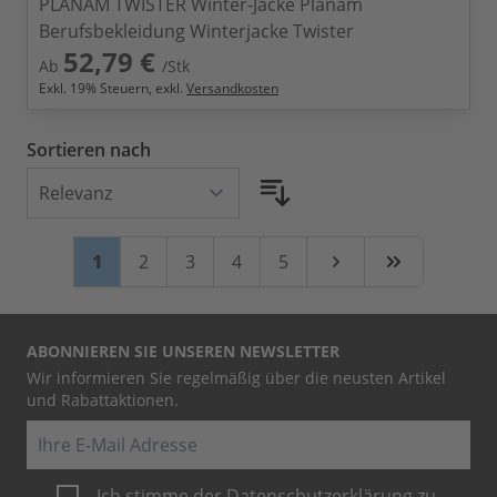
PLANAM TWISTER Winter-Jacke Planam
Berufsbekleidung Winterjacke Twister
52,79 €
Ab
/Stk
Exkl.
19
% Steuern, exkl.
Versandkosten
Sortieren nach
Seite
Sie lesen gerade Seite
Seite
Seite
Seite
Seite
1
2
3
4
5
Weiter
Zuletzt
ABONNIEREN SIE UNSEREN NEWSLETTER
Wir informieren Sie regelmäßig über die neusten Artikel
und Rabattaktionen.
E-Mail
Ich stimme der
Datenschutzerklärung
zu.