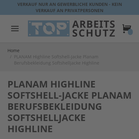
Direkt zum Inhalt
VERKAUF NUR AN GEWERBLICHE KUNDEN - KEIN
VERKAUF AN PRIVATPERSONEN
Warenk
Home
/
PLANAM Highline Softshell-Jacke Planam
Berufsbekleidung Softshelljacke Highline
PLANAM HIGHLINE
SOFTSHELL-JACKE PLANAM
BERUFSBEKLEIDUNG
SOFTSHELLJACKE
HIGHLINE