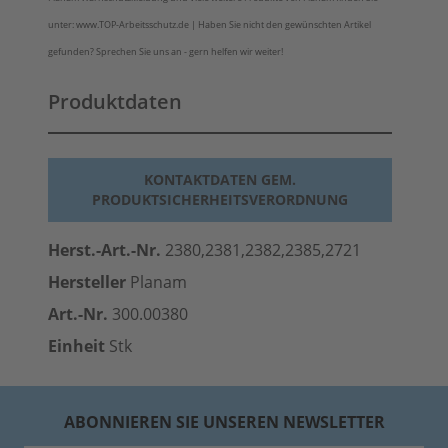
unter: www.TOP-Arbeitsschutz.de | Haben Sie nicht den gewünschten Artikel
gefunden? Sprechen Sie uns an - gern helfen wir weiter!
Produktdaten
KONTAKTDATEN GEM.
PRODUKTSICHERHEITSVERORDNUNG
Herst.-Art.-Nr.
2380,2381,2382,2385,2721
Hersteller
Planam
Art.-Nr.
300.00380
Einheit
Stk
ABONNIEREN SIE UNSEREN NEWSLETTER