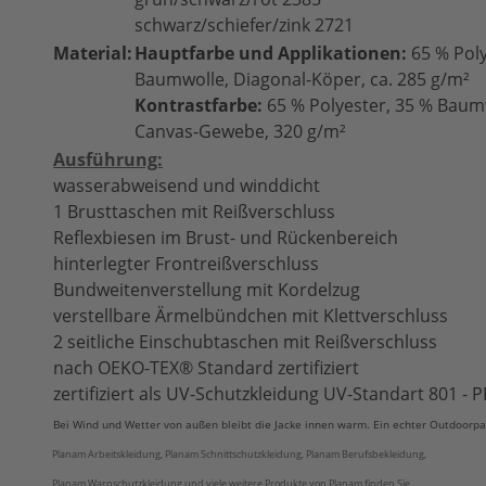
schwarz/schiefer/zink 2721
Material:
Hauptfarbe und Applikationen:
65 % Poly
Baumwolle, Diagonal-Köper, ca. 285 g/m²
Kontrastfarbe:
65 % Polyester, 35 % Baum
Canvas-Gewebe, 320 g/m²
Ausführung:
wasserabweisend und winddicht
1 Brusttaschen mit Reißverschluss
Reflexbiesen im Brust- und Rückenbereich
hinterlegter Frontreißverschluss
Bundweitenverstellung mit Kordelzug
verstellbare Ärmelbündchen mit Klettverschluss
2 seitliche Einschubtaschen mit Reißverschluss
nach OEKO-TEX® Standard zertifiziert
zertifiziert als UV-Schutzkleidung UV-Standart 801 -
Bei Wind und Wetter von außen bleibt die Jacke innen warm. Ein echter Outdoorpa
Planam Arbeitskleidung, Planam Schnittschutzkleidung, Planam Berufsbekleidung,
Planam Warnschutzkleidung und viele weitere Produkte von Planam finden Sie