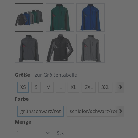
Größe
zur Größentabelle
XS
S
M
L
XL
2XL
3XL
4XL
X
Farbe
grün/schwarz/rot
schiefer/schwarz/rot
schw
Menge
Stk