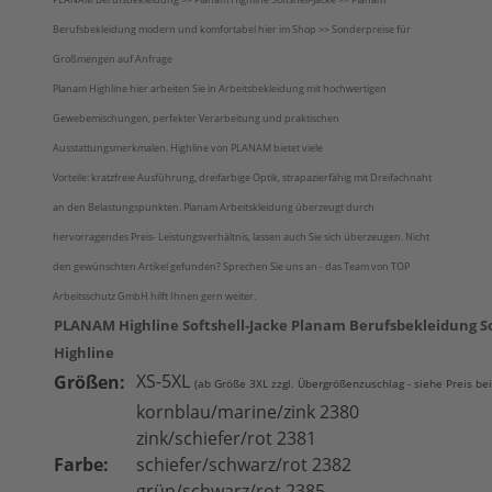
Berufsbekleidung modern und komfortabel hier im Shop >> Sonderpreise für
Großmengen auf Anfrage
Planam Highline hier arbeiten Sie in Arbeitsbekleidung mit hochwertigen
Gewebemischungen, perfekter Verarbeitung und praktischen
Ausstattungsmerkmalen. Highline von PLANAM bietet viele
Vorteile: kratzfreie Ausführung, dreifarbige Optik, strapazierfähig mit Dreifachnaht
an den Belastungspunkten. Planam Arbeitskleidung überzeugt durch
hervorragendes Preis- Leistungsverhältnis, lassen auch Sie sich überzeugen. Nicht
den gewünschten Artikel gefunden? Sprechen Sie uns an - das Team von TOP
Arbeitsschutz GmbH hilft Ihnen gern weiter.
PLANAM Highline Softshell-Jacke Planam Berufsbekleidung So
Highline
XS-5XL
Größen:
(ab Größe 3XL zzgl. Übergrößenzuschlag - siehe Preis be
kornblau/marine/zink 2380
zink/schiefer/rot 2381
Farbe:
schiefer/schwarz/rot 2382
grün/schwarz/rot 2385