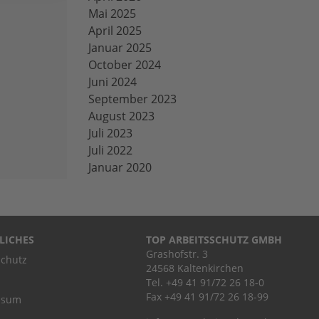
Mai 2025
April 2025
Januar 2025
October 2024
Juni 2024
September 2023
August 2023
Juli 2023
Juli 2022
Januar 2020
LICHES
TOP ARBEITSSCHUTZ GMBH
Grashofstr. 3
chutz
24568 Kaltenkirchen
Tel.
+49 41 91/72 26 18-0
Fax +49 41 91/72 26 18-99
ssum