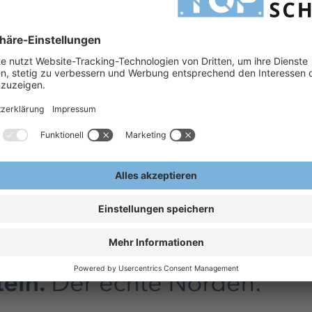
ch Abschluss des Projekts erhalten Sie auf einen Klick Über
 Ihre offenen Rechnungen unkompliziert digital einsehen. A
Bestellung wird zukünftig unkompliziert ermöglicht werden. S
EDIFACT oder OCI/Punchout, kommunizieren? Auch dies wird
s möglich sein. Auch für unser Serviceteam ergeben sich s
omatisierung unserer Geschäftsprozesse minimiert Routine-
uf den wichtigsten Baustein unseres Erfolgs - unsere Kunden
nd Schleswig-Holstein im Landesprogramm Wirtschaft sowie
t. Wir bedanken uns herzlich sowohl beim Land Schleswig-Ho
ng.
n
EFRE-Programm der EU
(externer Link)