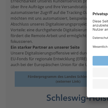
Erreichbarkeit unseres Kundenservices profitieren. Na
über Ihre Aufträge und Ihre Versandstati und können
automatisierter Zugriff auf die Tracking-Daten Ihrer 
möchten mit uns automatisiert, beispielsweise per 
Abschluss unseres Digitalisierungsprojekts problemlo
Vorteile: eine durchgehende Digitalisierung und Aut
fördert die Remote-Arbeit und ermöglicht uns, sich a
fokussieren.
Ein starker Partner an unserer Seite
Unsere Digitalisierungsoffensive wird durch das La
EU-Fonds für regionale Entwicklung (EFRE) unterstütz
auch bei der Europäischen Union für die Unterstützu
Förderprogramm des Landes Schleswig-Holstei
(externer Link)