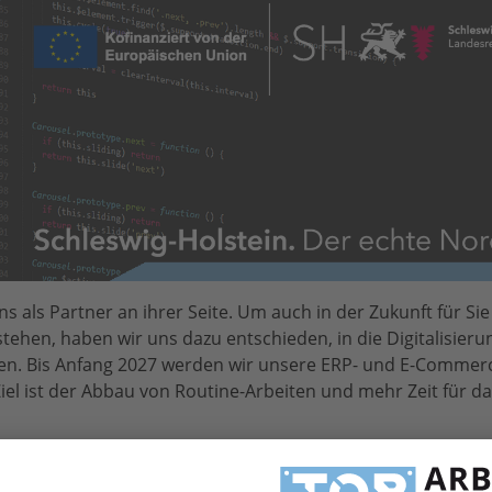
 als Partner an ihrer Seite. Um auch in der Zukunft für Sie
stehen, haben wir uns dazu entschieden, in die Digitalisier
en. Bis Anfang 2027 werden wir unsere ERP- und E-Commer
el ist der Abbau von Routine-Arbeiten und mehr Zeit für d
iebsprozesse, digitalisierte Kundenportale und eine besser