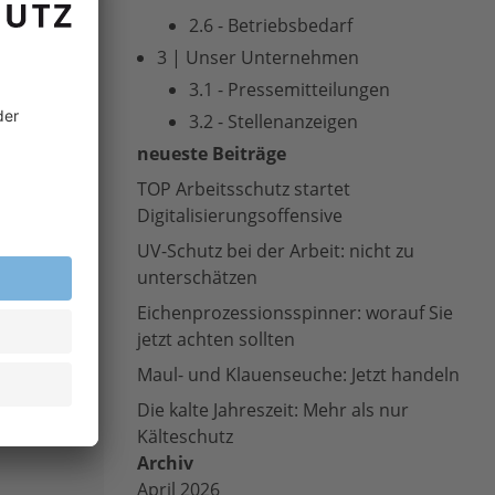
blick
2.6 - Betriebsbedarf
uch ein
3 | Unser Unternehmen
ie
 nach
3.1 - Pressemitteilungen
tarke
3.2 - Stellenanzeigen
Arbeiten,
neueste Beiträge
 - zu
TOP Arbeitsschutz startet
Digitalisierungsoffensive
 aus dem
UV-Schutz bei der Arbeit: nicht zu
lstein als
unterschätzen
Eichenprozessionsspinner: worauf Sie
jetzt achten sollten
Maul- und Klauenseuche: Jetzt handeln
Die kalte Jahreszeit: Mehr als nur
Kälteschutz
Archiv
April 2026