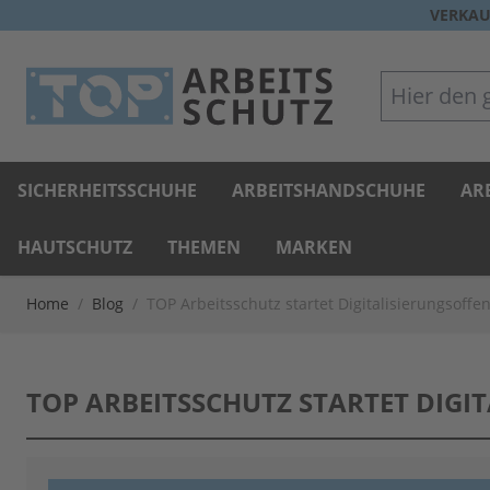
Direkt zum Inhalt
VERKAU
Hier den gan
SICHERHEITSSCHUHE
ARBEITSHANDSCHUHE
AR
HAUTSCHUTZ
THEMEN
MARKEN
Home
/
Blog
/
TOP Arbeitsschutz startet Digitalisierungsoffe
TOP ARBEITSSCHUTZ STARTET DIGI