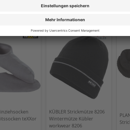
 €
2,90 €
2
/Stk
Ab
/Stk
Ab
ern, exkl.
Exkl.
19
% Steuern, exkl.
Exkl.
1
en
Versandkosten
Versa
inziehsocken
KÜBLER Strickmütze 8206
PLA
itssocken teXXor
Wintermütze Kübler
Stri
workwear 8206