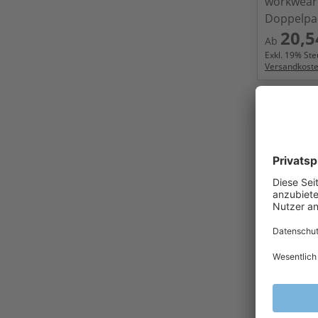
workwear 
Doppelpa
20,5
Ab
Exkl.
19
% Steu
Versandkost
B2B Acryl