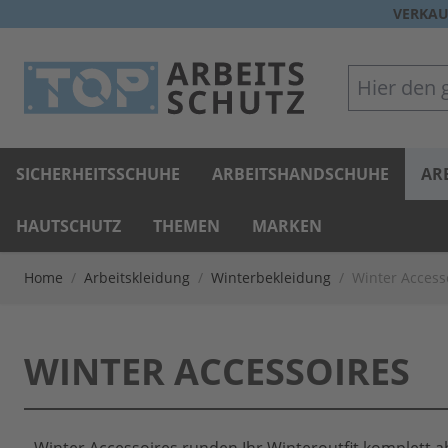
Direkt zum Inhalt
VERKAU
Hier den gan
SICHERHEITSSCHUHE
ARBEITSHANDSCHUHE
AR
HAUTSCHUTZ
THEMEN
MARKEN
Home
/
Arbeitskleidung
/
Winterbekleidung
/
Winter Access
WINTER ACCESSOIRES