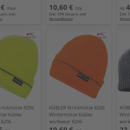
 €
10,60 €
4
/Paar
/Stk
Ab
ern, exkl.
Exkl.
19
% Steuern, exkl.
Exkl.
1
en
Versandkosten
Versa
trickmütze 8206
KÜBLER Strickmütze 8206
KÜBL
tze Kübler
Wintermütze Kübler
Wint
 8206
workwear 8206
work
€
10,60 €
23,