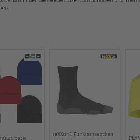
ab. Bei uns finden Sie Fleecemützen, Strickmützen und The
ben.
teXXor® Funktionssocken
mütze basic
PLA