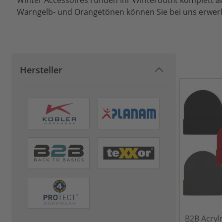
Winter Accessoires runden Ihr Winteroutfit komplett 
Warngelb- und Orangetönen können Sie bei uns erwer
Hersteller
B2B Acryl