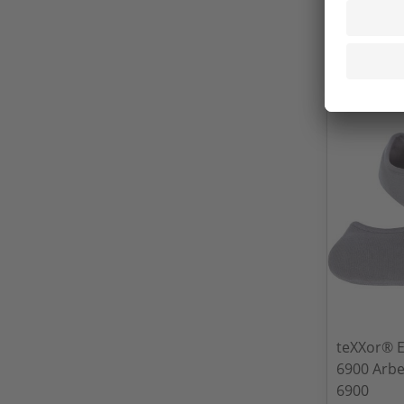
4,95
Ab
Exkl.
19
% Steu
Versandkost
teXXor® E
6900 Arbe
6900