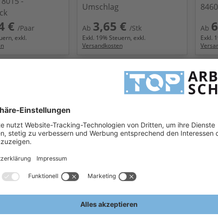
8015 -
Umschlag
8460
ck
4 €
3,65 €
6
/Paar
Ab
/Stk
Ab
ern, exkl.
Exkl.
19
% Steuern, exkl.
Exkl.
1
en
Versandkosten
Versa
PLANAM Wintermütze
PLA
mütze mit Patch
Fleece Mütze
Stri