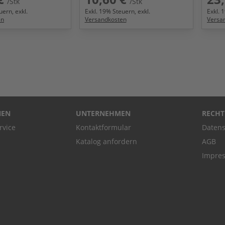
/Stk
/Stk
ern, exkl.
Exkl.
19
% Steuern, exkl.
Exkl.
1
en
Versandkosten
Versa
NEN
UNTERNEHMEN
RECHT
rvice
Kontaktformular
Datens
Katalog anfordern
AGB
Impre