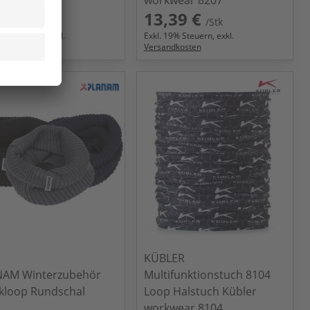
,90 €
13,39 €
/Stk
/Stk
9
% Steuern, exkl.
Exkl.
19
% Steuern, exkl.
ndkosten
Versandkosten
KÜBLER
NAM Winterzubehör
Multifunktionstuch 8104
ckloop Rundschal
Loop Halstuch Kübler
workwear 8104