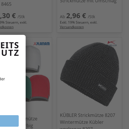
Strickmütze mit Umschlag
 8465
,30 €
2,96 €
/Stk
Ab
/Stk
9
% Steuern, exkl.
Exkl.
19
% Steuern, exkl.
ndkosten
Versandkosten
KÜBLER Strickmütze 8207
NAM Wintermütze
Wintermütze Kübler
ckmütze 2-farbig
workwear 8207