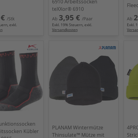
6910 Arbeitssocken
Flee
teXXor® 6910
 €
3,95 €
2
/Stk
Ab
/Paar
Ab
ern, exkl.
Exkl.
19
% Steuern, exkl.
Exkl.
1
en
Versandkosten
Versa
unktionssocken
PLANAM Wintermütze
4PR
itssocken Kübler
Thinsulate™ Mütze mit
Stri