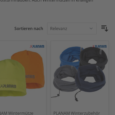
rmosturmhauben. Auch Wintermützen in knalligen
Sortieren nach
NAM Wintermütze
PLANAM Winterzubehör