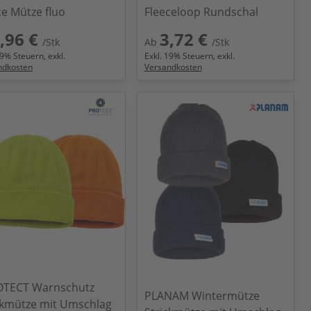
ce Mütze fluo
Fleeceloop Rundschal
,96 €
3,72 €
/Stk
Ab
/Stk
9
% Steuern, exkl.
Exkl.
19
% Steuern, exkl.
ndkosten
Versandkosten
OTECT Warnschutz
PLANAM Wintermütze
ckmütze mit Umschlag