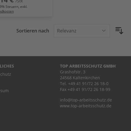
/Stk
9
% Steuern, exkl.
ndkosten
Sortieren nach
LICHES
TOP ARBEITSSCHUTZ GMBH
Grashofstr. 3
chutz
24568 Kaltenkirchen
Tel.
+49 41 91/72 26 18-0
Fax +49 41 91/72 26 18-99
ssum
info@top-arbeitsschutz.de
www.top-arbeitsschutz.de