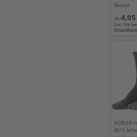
Beanie
4,05
Ab
Exkl.
19
% Steu
Versandkost
KÜBLER F
8015 Arbe