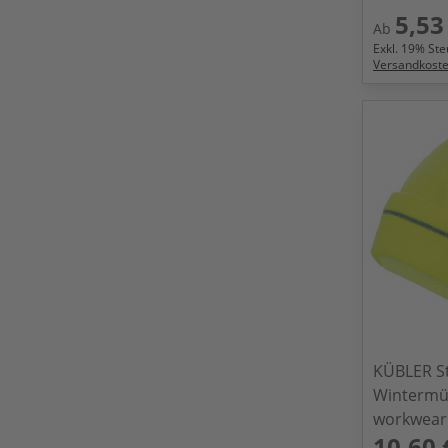
5,53
Ab
Exkl.
19
% Steu
Versandkost
KÜBLER S
Wintermü
workwear
10,60 