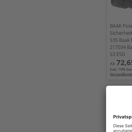
BAAK Pol
Sicherheit
S3S Baak 
217034 Ba
S3 ESD
72,6
Ab
Exkl.
19
% Steu
Versandkost