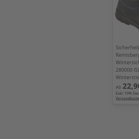
Sicherheit
Remisber
Wintersich
280000 I
Winterstie
22,9
Ab
Exkl.
19
% Steu
Versandkost