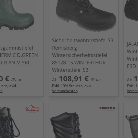
Sicherheitswinterstiefel S3
JALA
tsgummistiefel
Remisberg
Wint
HERMIC D.GREEN
Wintersicherheitsstiefel
Wint
 CR AN M SRC
85128-15 WINTERTHUR
ESD
Winterstiefel S3
0 €
108,91 €
1
/Paar
Ab
/Paar
Ab
ern, exkl.
Exkl.
19
% Steuern, exkl.
Exkl.
1
en
Versandkosten
Versa