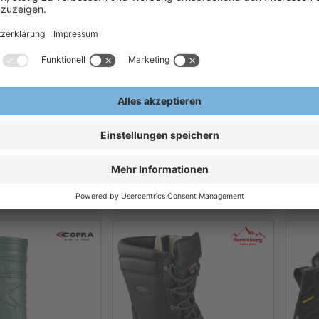
swinterstiefel S3
Sicherheitswinterstiefel S3
teXXor®
S3 C
erheitsstiefel
Wintersicherheitsstiefel
Cofr
ER Winterstiefel
6330 RANGER Winterstiefel
S3
8 €
23,56 €
8
/Paar
Ab
/Paar
Ab
ern, exkl.
Exkl.
19
% Steuern, exkl.
Exkl.
1
en
Versandkosten
Versa