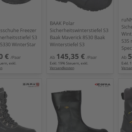
ruN
BAAK Polar
Sich
tsschuhe Freezer
Sicherheitswinterstiefel S3
Wint
erheitsstiefel S3
Baak Maverick 8530 Baak
S3S 
5330 WinterStar
Winterstiefel S3
Spec
0 €
145,35 €
5
/Paar
Ab
/Paar
Ab
ern, exkl.
Exkl.
19
% Steuern, exkl.
Exkl.
1
en
Versandkosten
Versa