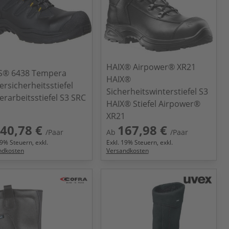
HAIX® Airpower® XR21
S® 6438 Tempera
HAIX®
ersicherheitsstiefel
Sicherheitswinterstiefel S3
erarbeitsstiefel S3 SRC
HAIX® Stiefel Airpower®
XR21
40,78 €
167,98 €
/Paar
Ab
/Paar
9
% Steuern, exkl.
Exkl.
19
% Steuern, exkl.
ndkosten
Versandkosten