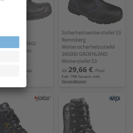
Sicherheitswinterstiefel S3
Remisberg
I HRO SRC BRAGI
Wintersicherheitsstiefel
a® Below Zero
285000 GROENLAND
Winterstiefel S3
5,70 €
29,66 €
/Paar
Ab
/Paar
9
% Steuern, exkl.
Exkl.
19
% Steuern, exkl.
ndkosten
Versandkosten