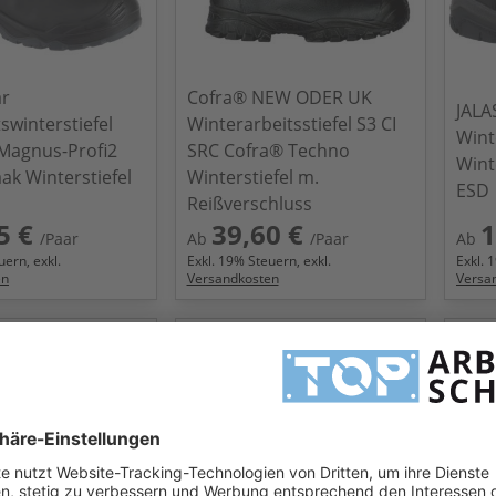
ar
Cofra® NEW ODER UK
JALA
swinterstiefel
Winterarbeitsstiefel S3 CI
Wint
Magnus-Profi2
SRC Cofra® Techno
Wint
ak Winterstiefel
Winterstiefel m.
ESD
Reißverschluss
5 €
39,60 €
1
/Paar
Ab
/Paar
Ab
ern, exkl.
Exkl.
19
% Steuern, exkl.
Exkl.
1
en
Versandkosten
Versa