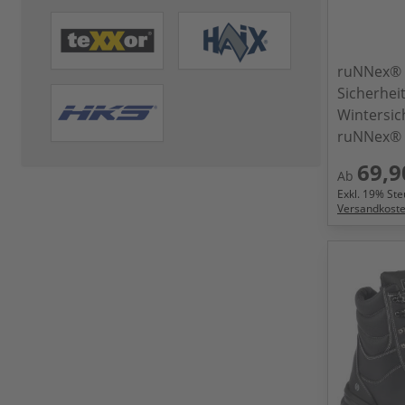
ruNNex®
Sicherhei
Wintersich
ruNNex® 
69,9
Ab
Exkl.
19
% Steu
Versandkost