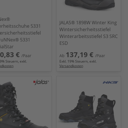
Nex®
JALAS® 1898W Winter King
erheitsschuhe 5331
Wintersicherheitsstiefel
ersicherheitsstiefel
Winterarbeitsstiefel S3 SRC
ruNNex® 5331
ESD
ialStar
0,83 €
137,19 €
/Paar
Ab
/Paar
9
% Steuern, exkl.
Exkl.
19
% Steuern, exkl.
ndkosten
Versandkosten