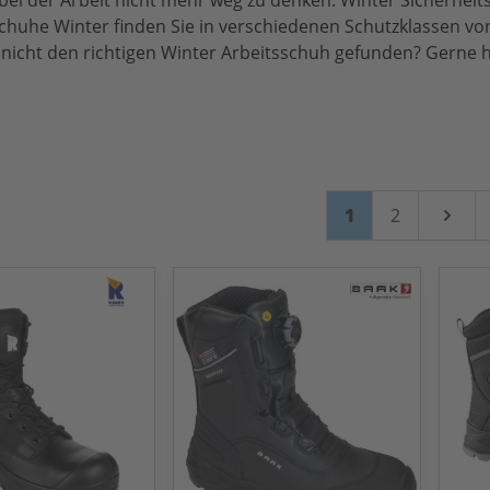
ei der Arbeit nicht mehr weg zu denken. Winter Sicherheit
chuhe Winter finden Sie in verschiedenen Schutzklassen von
icht den richtigen Winter Arbeitsschuh gefunden? Gerne he
Seite
Sie lesen gerade
Seite
1
2
Weiter