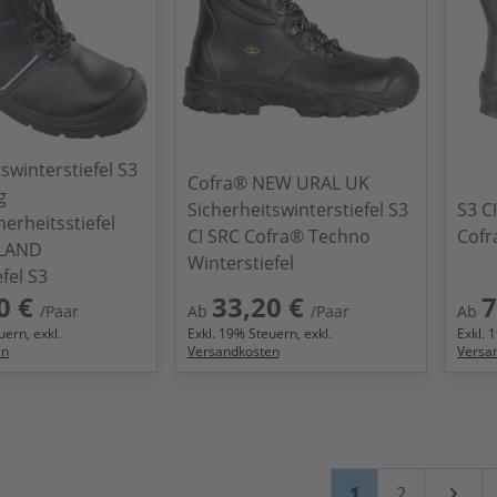
swinterstiefel S3
Cofra® NEW URAL UK
g
Sicherheitswinterstiefel S3
S3 C
erheitsstiefel
CI SRC Cofra® Techno
Cofr
SLAND
Winterstiefel
fel S3
0 €
33,20 €
7
/Paar
Ab
/Paar
Ab
ern, exkl.
Exkl.
19
% Steuern, exkl.
Exkl.
1
en
Versandkosten
Versa
Seite
Sie lesen gerade
Seite
1
2
Weiter