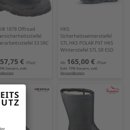
S® 1878 Offroad
HKS
ersicherheitsstiefel
Sicherheitswinterstiefel
erarbeitsstiefel S3 SRC
S7L HKS POLAR PXT HKS
Winterstiefel S7L SR ESD
57,75 €
165,00 €
/Paar
Ab
/Paar
9
% Steuern, exkl.
Exkl.
19
% Steuern, exkl.
ndkosten
Versandkosten