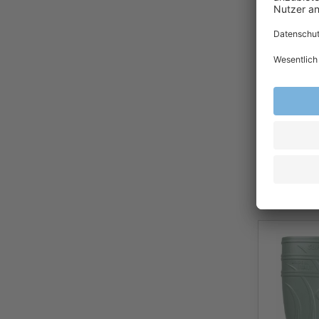
Sicherheit
teXXor®
Wintersich
6340 ZIPP
S3
30,9
Ab
Exkl.
19
% Steu
Versandkost