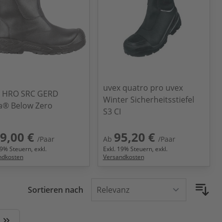
uvex quatro pro uvex
I HRO SRC GERD
Winter Sicherheitsstiefel
a® Below Zero
S3 CI
9,00 €
95,20 €
/Paar
Ab
/Paar
9
% Steuern, exkl.
Exkl.
19
% Steuern, exkl.
ndkosten
Versandkosten
Sortieren nach
 Seite
Zuletzt