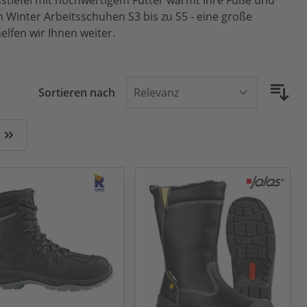
sstiefel mit hochwertigem Futter wärmt Ihre Füße und
 Winter Arbeitsschuhen S3 bis zu S5 - eine große
lfen wir Ihnen weiter.
Sortieren nach
 Seite
Zuletzt