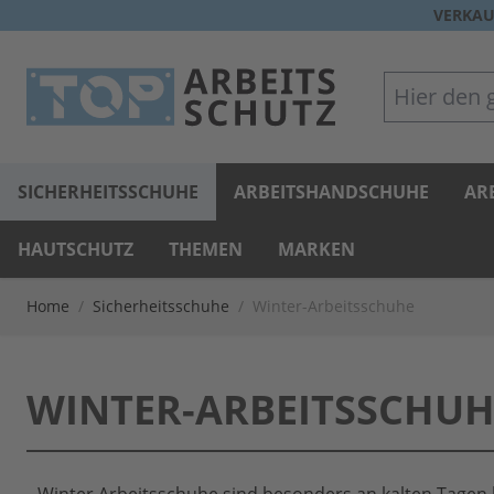
Direkt zum Inhalt
VERKAU
Hier den gan
SICHERHEITSSCHUHE
ARBEITSHANDSCHUHE
AR
HAUTSCHUTZ
THEMEN
MARKEN
Home
/
Sicherheitsschuhe
/
Winter-Arbeitsschuhe
WINTER-ARBEITSSCHUH