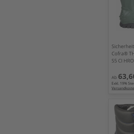
Sicherhei
Cofra® T
S5 CI HRO
63,6
Ab
Exkl.
19
% Steu
Versandkost