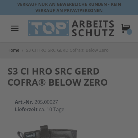
Direkt zum Inhalt
VERKAUF NUR AN GEWERBLICHE KUNDEN - KEIN
VERKAUF AN PRIVATPERSONEN
Warenk
Home
/
S3 CI HRO SRC GERD Cofra® Below Zero
S3 CI HRO SRC GERD
COFRA® BELOW ZERO
Art.-Nr.
205.00027
Lieferzeit
ca. 10 Tage