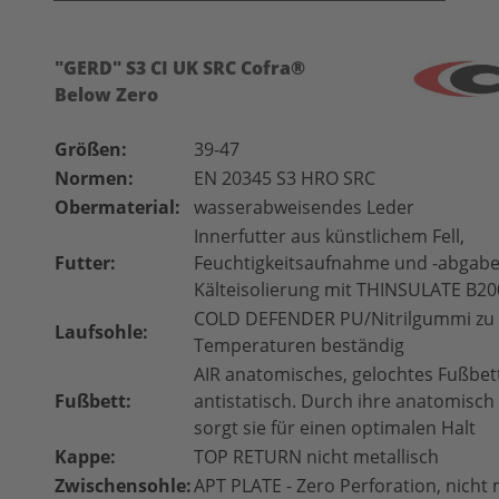
"GERD" S3 CI UK SRC Cofra®
Below Zero
Größen:
39-47
Normen:
EN 20345 S3 HRO SRC
Obermaterial:
wasserabweisendes Leder
Innerfutter aus künstlichem Fell,
Futter:
Feuchtigkeitsaufnahme und -abgabe,
Kälteisolierung mit THINSULATE B20
COLD DEFENDER PU/Nitrilgummi zu 
Laufsohle:
Temperaturen beständig
AIR anatomisches, gelochtes Fußbett
Fußbett:
antistatisch. Durch ihre anatomisc
sorgt sie für einen optimalen Halt
Kappe:
TOP RETURN nicht metallisch
Zwischensohle:
APT PLATE - Zero Perforation, nicht 