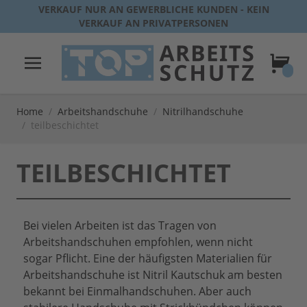
Direkt zum Inhalt
VERKAUF NUR AN GEWERBLICHE KUNDEN - KEIN
VERKAUF AN PRIVATPERSONEN
Warenk
Home
/
Arbeitshandschuhe
/
Nitrilhandschuhe
/
teilbeschichtet
TEILBESCHICHTET
Bei vielen Arbeiten ist das Tragen von
Arbeitshandschuhen empfohlen, wenn nicht
sogar Pflicht. Eine der häufigsten Materialien für
Arbeitshandschuhe ist Nitril Kautschuk am besten
bekannt bei Einmalhandschuhen. Aber auch