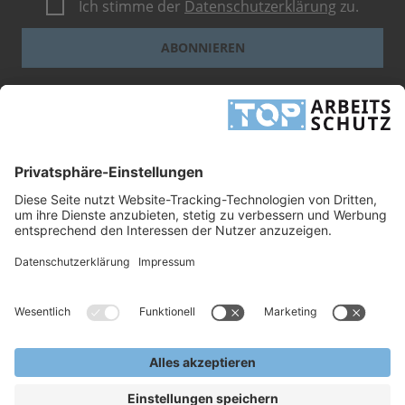
Ich stimme der
Datenschutzerklärung
zu.
ABONNIEREN
Dieses Formular ist durch reCAPTCHA geschützt - es gelten die
Google-
Datenschutzbestimmungen
und
-Geschäftsbedingungen
.
INFORMATIONEN
UNTERNEHMEN
RECHTLICHES
TOP ARBEITSSCHUTZ GMBH
Grashofstr. 3
24568 Kaltenkirchen
Tel.
+49 41 91/72 26 18-0
Fax +49 41 91/72 26 18-99
info@top-arbeitsschutz.de
www.top-arbeitsschutz.de
Copyright © 2026, TOP Arbeitsschutz GmbH.