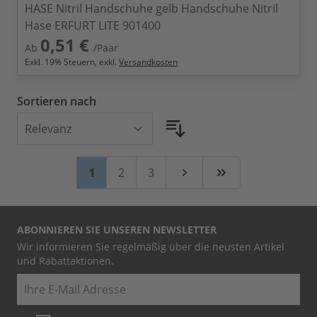
HASE Nitril Handschuhe gelb Handschuhe Nitril
Hase ERFURT LITE 901400
0,51 €
Ab
/Paar
Exkl.
19
% Steuern, exkl.
Versandkosten
Sortieren nach
Seite
Sie lesen gerade Seite
Seite
Seite
1
2
3
Weiter
Zuletzt
ABONNIEREN SIE UNSEREN NEWSLETTER
Wir informieren Sie regelmäßig über die neusten Artikel
und Rabattaktionen.
E-Mail