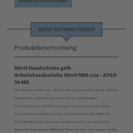
ANGEBOTSANFRAGE
MEHR INFORMATIONEN
Produktbeschreibung
Nitril-Handschuhe gelb
Arbeitshandschuhe Nitril NBR-Lite - ATG®
34-985
Nitril Handschuhe NBR-Lite
®
- ATG® 34-985 sowie die Maxiflex Ultimate 34-874 zu
Sonderpreisen >vergleichen und sparen< Jetzt hier online bestellen!
Nitril-Handschuhe von ATG® Intelligent Glove Solutions überzeugen
durch die herausragende Qualität. Nitril-Handschuh gelb NBR-Lite
®
ATG® 34-985 verfügt über einen Strickbund und ist 3/4 beschichtet.
Neben Nitril-Handschuh NBR-Lite
führen wir noch viele weitere Artikel
®