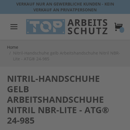
Direkt zum Inhalt
VERKAUF NUR AN GEWERBLICHE KUNDEN - KEIN
VERKAUF AN PRIVATPERSONEN
Warenk
Home
/
Nitril-Handschuhe gelb Arbeitshandschuhe Nitril NBR-
Lite - ATG® 24-985
NITRIL-HANDSCHUHE
GELB
ARBEITSHANDSCHUHE
NITRIL NBR-LITE - ATG®
24-985