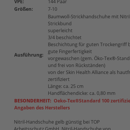
VPE:
144 Paar
Größen:
7-10
Baumwoll-Strickhandschuhe mit Nitri
Strickbund
superleicht
3/4 beschichtet
Beschichtung für guten Trockengriff bi
gute Fingerfertigkeit
Ausführung:
vorgewaschen (gem. Öko-Tex®-Stand
und frei von Rückständen)
von der Skin Health Alliance als hautf
zertifiziert
Länge: ca. 25 cm
Handflächendicke: ca. 0,80 mm
BESONDERHEIT:
Oeko-Tex®
Standard 100 zertifizi
Angaben des Herstellers
Nitril-Handschuhe gelb günstig bei TOP
Arbeitsschutz GmbH. Nitril-Handschuhe von