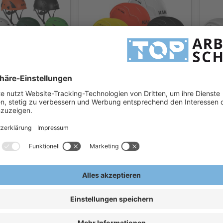
me Superplasma
Kask Helme Zenith X BA AIR
Kask
104 Industrie-
WHE00072 Industrie-
HiVi
lm | Bauhelm
Schutzhelm | Bauhelm
Schu
5 €
79,34 €
1
/Stk
Ab
/Stk
Ab
ern, exkl.
Exkl.
19
% Steuern, exkl.
Exkl.
1
en
Versandkosten
Versa