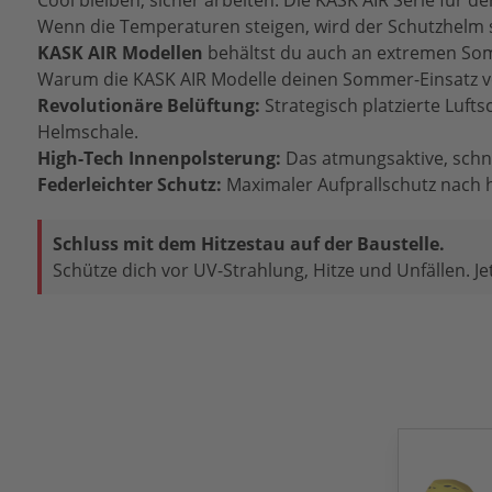
Cool bleiben, sicher arbeiten: Die KASK AIR Serie für 
Wenn die Temperaturen steigen, wird der Schutzhelm sc
KASK AIR Modellen
behältst du auch an extremen Som
Warum die KASK AIR Modelle deinen Sommer-Einsatz v
Revolutionäre Belüftung:
Strategisch platzierte Luft
Helmschale.
High-Tech Innenpolsterung:
Das atmungsaktive, schnel
Federleichter Schutz:
Maximaler Aufprallschutz nach h
Schluss mit dem Hitzestau auf der Baustelle.
Schütze dich vor UV-Strahlung, Hitze und Unfällen. J