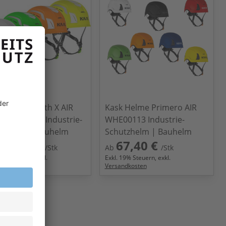
 Helme Zenith X AIR
Kask Helme Primero AIR
z WHE00076 Industrie-
WHE00113 Industrie-
tzhelm | Bauhelm
Schutzhelm | Bauhelm
03,20 €
67,40 €
/Stk
Ab
/Stk
9
% Steuern, exkl.
Exkl.
19
% Steuern, exkl.
ndkosten
Versandkosten