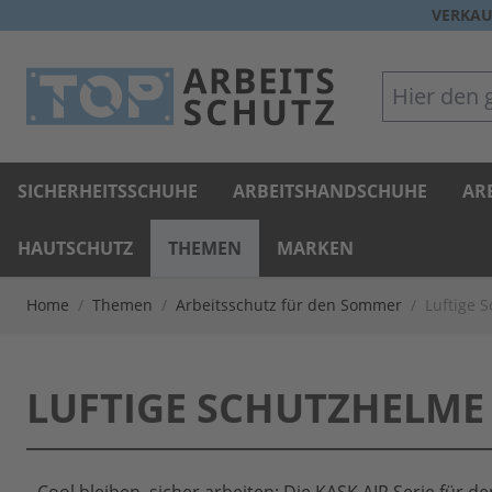
Direkt zum Inhalt
VERKAU
Hier den gan
SICHERHEITSSCHUHE
ARBEITSHANDSCHUHE
AR
HAUTSCHUTZ
THEMEN
MARKEN
Home
/
Themen
/
Arbeitsschutz für den Sommer
/
Luftige 
LUFTIGE SCHUTZHELME