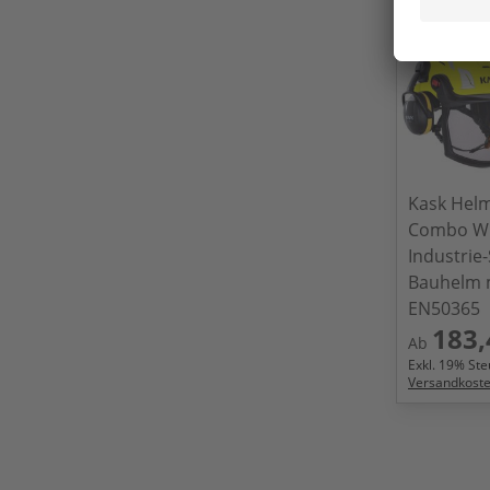
Kask Helm
Combo W
Industrie
Bauhelm m
EN50365
183,
Ab
Exkl.
19
% Steu
Versandkost