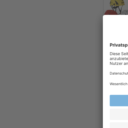
Kask Hel
AQ WHE00
Schutzhe
55,4
Ab
Exkl.
19
% Steu
Versandkost