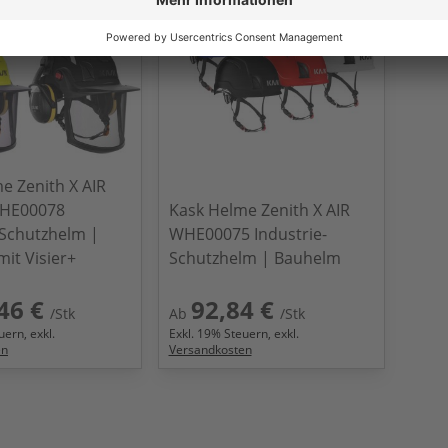
e Zenith X AIR
HE00078
Kask Helme Zenith X AIR
-Schutzhelm |
WHE00075 Industrie-
it Visier+
Schutzhelm | Bauhelm
46 €
92,84 €
/Stk
Ab
/Stk
ern, exkl.
Exkl.
19
% Steuern, exkl.
en
Versandkosten