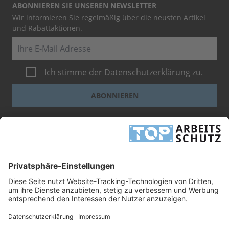
ABONNIEREN SIE UNSEREN NEWSLETTER
Wir informieren Sie regelmäßig über die neusten Artikel
und Rabattaktionen.
E-Mail
Ich stimme der
Datenschutzerklärung
zu.
ABONNIEREN
Dieses Formular ist durch reCAPTCHA geschützt - es gelten die
Google-
Datenschutzbestimmungen
und
-Geschäftsbedingungen
.
INFORMATIONEN
UNTERNEHMEN
RECHTLICHES
TOP ARBEITSSCHUTZ GMBH
Grashofstr. 3
24568 Kaltenkirchen