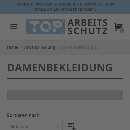
Direkt zum Inhalt
VERKAUF NUR AN GEWERBLICHE KUNDEN - KEIN
VERKAUF AN PRIVATPERSONEN
Warenk
Home
/
Arbeitskleidung
/
Damenbekleidung
DAMENBEKLEIDUNG
Sortieren nach