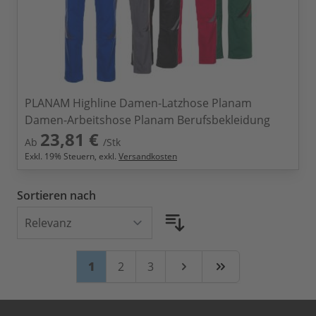
PLANAM Highline Damen-Latzhose Planam
Damen-Arbeitshose Planam Berufsbekleidung
23,81 €
Ab
/Stk
Exkl.
19
% Steuern, exkl.
Versandkosten
Sortieren nach
Seite
Sie lesen gerade Seite
Seite
Seite
1
2
3
Weiter
Zuletzt