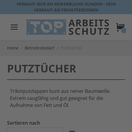
Direkt zum Inhalt
VERKAUF NUR AN GEWERBLICHE KUNDEN - KEIN
VERKAUF AN PRIVATPERSONEN
Warenk
Home
/
Betriebsbedarf
/
Putztücher
PUTZTÜCHER
Trikotputzlappen bunt aus reiner Baumwolle.
Extrem saugfähig und gut geeignet für die
Aufnahme von Fett und Öl.
Sortieren nach