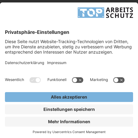
Dieses Formular ist durch reCAPTCHA geschützt - es gelten die
Google-
Datenschutzbestimmungen
und
-Geschäftsbedingungen
.
INFORMATIONEN
UNTERNEHMEN
RECHTLICHES
TOP ARBEITSSCHUTZ GMBH
Grashofstr. 3
24568 Kaltenkirchen
Tel.
+49 41 91/72 26 18-0
Fax +49 41 91/72 26 18-99
info@top-arbeitsschutz.de
www.top-arbeitsschutz.de
Copyright © 2026, TOP Arbeitsschutz GmbH.
Alle Rechte Vorbehalten.
VERKAUF NUR AN GEWERBLICHE KUNDEN - KEIN
VERKAUF AN PRIVATPERSONEN