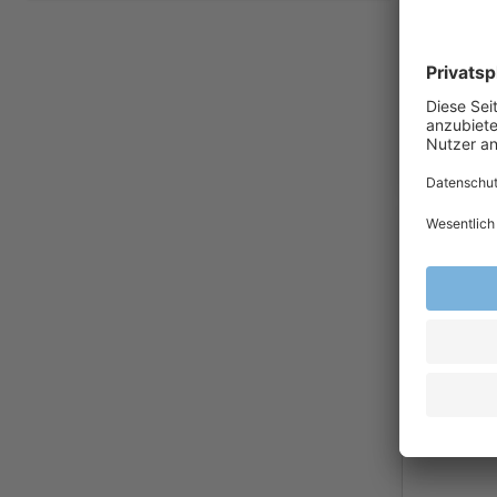
Arbeitssc
teXXor® S
6010 BOR
20,1
Ab
Exkl.
19
% Steu
Versandkost