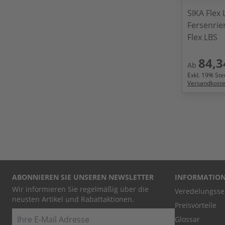
SIKA Flex
Fersenrie
Flex LBS
84,3
Ab
Exkl.
19
% Steu
Versandkost
ABONNIEREN SIE UNSEREN NEWSLETTER
INFORMATIO
Wir informieren Sie regelmäßig über die
Veredelungsse
neusten Artikel und Rabattaktionen.
Preisvorteile
E-Mail
Glossar