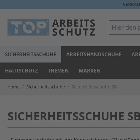
Direkt zum Inhalt
VERKAU
Hier den gan
SICHERHEITSSCHUHE
ARBEITSHANDSCHUHE
AR
HAUTSCHUTZ
THEMEN
MARKEN
Home
/
Sicherheitsschuhe
/
Sicherheitsschuhe SB
SICHERHEITSSCHUHE S