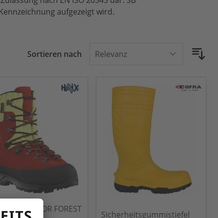
Zulassung nach EN ISO 20345 dar. SB
Kennzeichnung aufgezeigt wird.
Sortieren nach
X® PROTECTOR FOREST
Sicherheitsgummistiefel