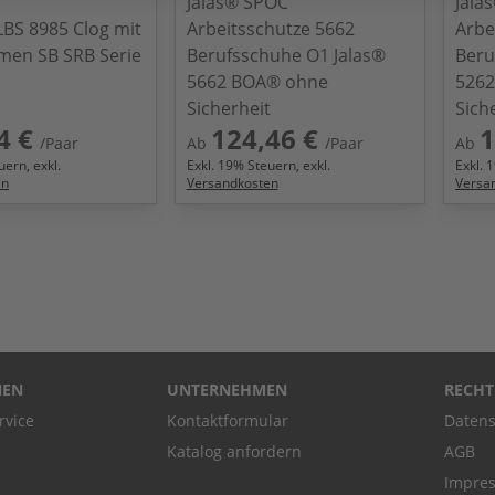
Jalas® SPOC
Jala
 LBS 8985 Clog mit
Arbeitsschutze 5662
Arbe
men SB SRB Serie
Berufsschuhe O1 Jalas®
Beru
5662 BOA® ohne
526
Sicherheit
Sich
4 €
124,46 €
1
/Paar
Ab
/Paar
Ab
ern, exkl.
Exkl.
19
% Steuern, exkl.
Exkl.
1
en
Versandkosten
Versa
NEN
UNTERNEHMEN
RECHT
rvice
Kontaktformular
Datens
Katalog anfordern
AGB
Impre