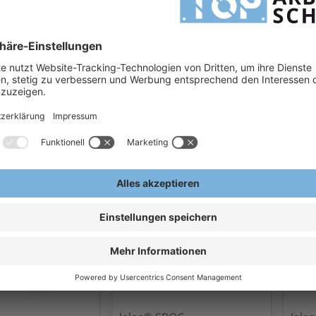
huhe weiss
SIKA Flex LBS 8985 Clog mit
2.1 
icherheitsclogs
Fersenriemen SB SRB Serie
Schn
DEAUX SB E A
Flex LBS
HAIX
PROT
8 €
84,34 €
2
/Paar
Ab
/Paar
Ab
ern, exkl.
Exkl.
19
% Steuern, exkl.
Exkl.
1
en
Versandkosten
Versa