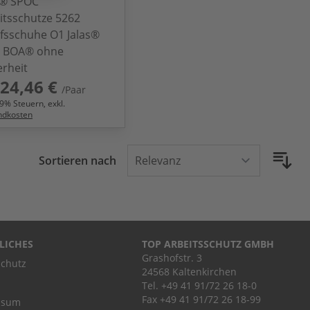
s® SPOC
itsschutze 5262
fsschuhe O1 Jalas®
2 BOA® ohne
erheit
24,46 €
/Paar
9
% Steuern, exkl.
ndkosten
Sortieren nach
LICHES
TOP ARBEITSSCHUTZ GMBH
Grashofstr. 3
chutz
24568 Kaltenkirchen
Tel.
+49 41 91/72 26 18-0
Fax +49 41 91/72 26 18-99
ssum