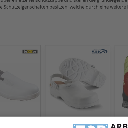
 über eine Zehenschutzkappe und stellen die grundlegende 
 Schutzeigenschaften besitzen, welche durch eine weitere 
HAI