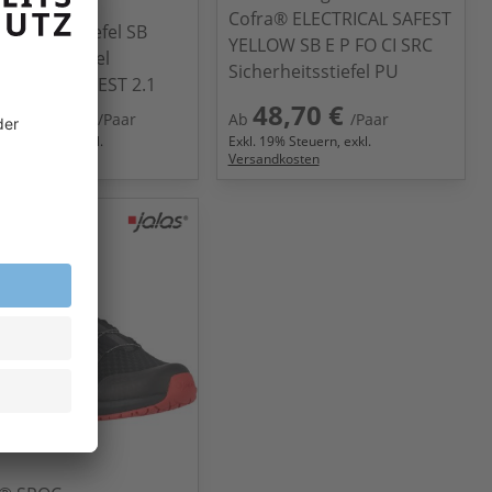
HAIX®
Cofra® ELECTRICAL SAFEST
ittschutzstiefel SB
YELLOW SB E P FO CI SRC
® Forststiefel
Sicherheitsstiefel PU
ECTOR FOREST 2.1
68,82 €
48,70 €
/Paar
Ab
/Paar
9
% Steuern, exkl.
Exkl.
19
% Steuern, exkl.
ndkosten
Versandkosten