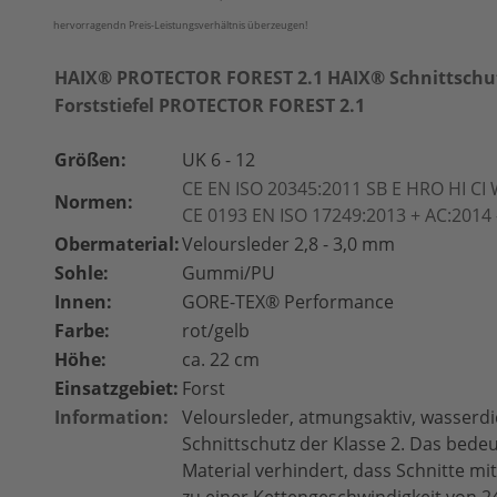
hervorragendn Preis-Leistungsverhältnis überzeugen!
HAIX® PROTECTOR FOREST 2.1 HAIX® Schnittschut
Forststiefel PROTECTOR FOREST 2.1
Größen:
UK 6 - 12
CE EN ISO 20345:2011 SB E HRO HI C
Normen:
CE 0193 EN ISO 17249:2013 + AC:2014 
Obermaterial:
Veloursleder 2,8 - 3,0 mm
Sohle:
Gummi/PU
Innen:
GORE-TEX
® Performance
Farbe:
rot/gelb
Höhe:
ca. 22 cm
Einsatzgebiet:
Forst
Information:
Veloursleder, atmungsaktiv, wasserdic
Schnittschutz der Klasse 2. Das bedeu
Material verhindert, dass Schnitte mi