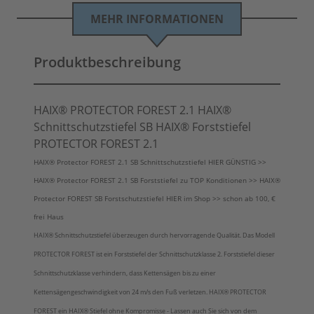
MEHR INFORMATIONEN
Produktbeschreibung
HAIX® PROTECTOR FOREST 2.1 HAIX®
Schnittschutzstiefel SB HAIX® Forststiefel
PROTECTOR FOREST 2.1
HAIX® Protector FOREST 2.1 SB Schnittschutzstiefel HIER GÜNSTIG >>
HAIX® Protector FOREST 2.1 SB Forststiefel zu TOP Konditionen >> HAIX®
Protector FOREST SB Forstschutzstiefel HIER im Shop >> schon ab 100, €
frei Haus
HAIX® Schnittschutzstiefel überzeugen durch hervorragende Qualität. Das Modell
PROTECTOR FOREST ist ein Forststiefel der Schnittschutzklasse 2. Forststiefel dieser
Schnittschutzklasse verhindern, dass Kettensägen bis zu einer
Kettensägengeschwindigkeit von 24 m/s den Fuß verletzen. HAIX® PROTECTOR
FOREST ein HAIX® Stiefel ohne Kompromisse - Lassen auch Sie sich von dem