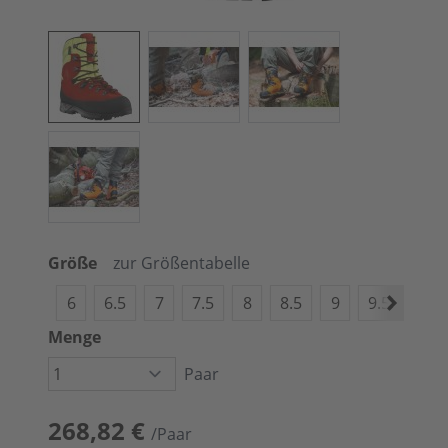
Größe
zur Größentabelle
6
6.5
7
7.5
8
8.5
9
9.5
10
Menge
Paar
268,82 €
/Paar