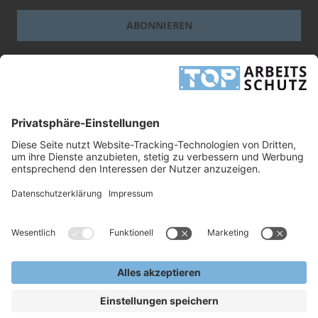
ABONNIEREN
Dieses Formular ist durch reCAPTCHA geschützt - es gelten die
Google-
Datenschutzbestimmungen
und
-Geschäftsbedingungen
.
INFORMATIONEN
UNTERNEHMEN
RECHTLICHES
TOP ARBEITSSCHUTZ GMBH
Grashofstr. 3
24568 Kaltenkirchen
Tel.
+49 41 91/72 26 18-0
Fax +49 41 91/72 26 18-99
info@top-arbeitsschutz.de
www.top-arbeitsschutz.de
Copyright © 2026, TOP Arbeitsschutz GmbH.
Alle Rechte Vorbehalten.