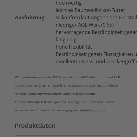
hochwertig
leichtes Baumwolltrikot-Futter
Ausführung:
silikonfrei (laut Angabe des Herstel
niedriger AQL-Wert (0,65)
hervorragende Beständigkeit gege
langlebig
hohe Flexibilität
Beständigkeit gegen Flüssigkeiten 
exzellenter Nass- und Trockengriff
PVC-Handschuhe günstig bei TOP Arbeitsschutz GmbH. PVC-Handschuhe teXXor
®
in verschiedenen Längen erhalten Sie unter www.top-arbeitsschutz.de - nicht den
richtigen Handschuh wasserdicht gefunden? Flüssigkeitsdichte
Arbeitshandschuhe teXXor
®
- Sprechen Sie uns gern an - bestimmt finden wir
gemeinsam den für Ihre Einsatzzwecke geeigneten
Arbeitshandschuh
!
Produktdaten