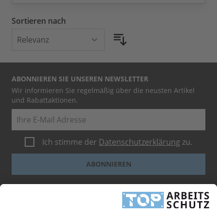
Sortieren nach
ABONNIEREN SIE UNSEREN NEWSLETTER
Wir informieren Sie regelmäßig über die neusten Artikel
und Rabattaktionen.
E-Mail
Ich stimme der
Datenschutzerklärung
zu.
ABONNIEREN
Dieses Formular ist durch reCAPTCHA geschützt - es gelten die
Google-
Datenschutzbestimmungen
und
-Geschäftsbedingungen
.
INFORMATIONEN