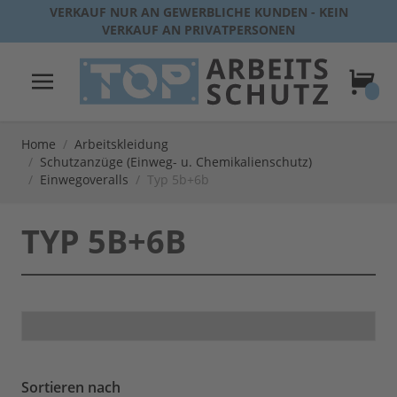
Direkt zum Inhalt
VERKAUF NUR AN GEWERBLICHE KUNDEN - KEIN
VERKAUF AN PRIVATPERSONEN
Warenk
Home
/
Arbeitskleidung
/
Schutzanzüge (Einweg- u. Chemikalienschutz)
/
Einwegoveralls
/
Typ 5b+6b
TYP 5B+6B
Sortieren nach