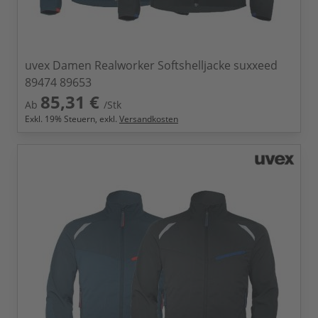
uvex Damen Realworker Softshelljacke suxxeed
89474 89653
85,31 €
Ab
/Stk
Exkl.
19
% Steuern, exkl.
Versandkosten