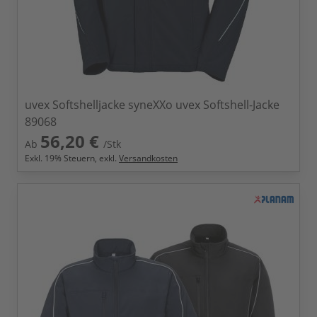
uvex Softshelljacke syneXXo uvex Softshell-Jacke
89068
56,20 €
Ab
/Stk
Exkl.
19
% Steuern, exkl.
Versandkosten