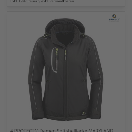
Exkl.
19
% Steuern, exkl.
Versandkosten
4 PROTECT® Damen Softshelljacke MARYLAND