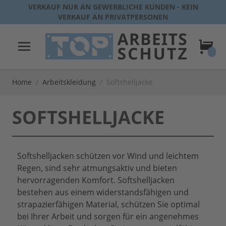
Direkt zum Inhalt
VERKAUF NUR AN GEWERBLICHE KUNDEN - KEIN
VERKAUF AN PRIVATPERSONEN
Warenk
Home
/
Arbeitskleidung
/
Softshelljacke
SOFTSHELLJACKE
Softshelljacken schützen vor Wind und leichtem
Regen, sind sehr atmungsaktiv und bieten
hervorragenden Komfort. Softshelljacken
bestehen aus einem widerstandsfähigen und
strapazierfähigen Material, schützen Sie optimal
bei Ihrer Arbeit und sorgen für ein angenehmes