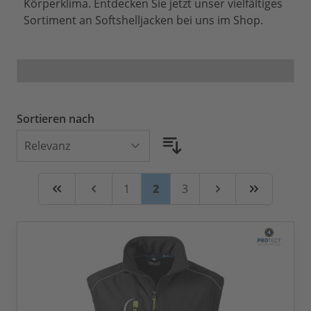
Körperklima. Entdecken Sie jetzt unser vielfältiges
Sortiment an Softshelljacken bei uns im Shop.
Sortieren nach
Seite
Seite
Sie lesen gerade Seite
Seite
1
2
3
Zuerst
Zurück
Weiter
Zuletzt