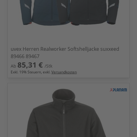
uvex Herren Realworker Softshelljacke suxxeed
89466 89467
85,31 €
Ab
/Stk
Exkl.
19
% Steuern, exkl.
Versandkosten