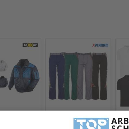
ilotenjacke OSLO
PLANAM Visline Bundhose
B2B 