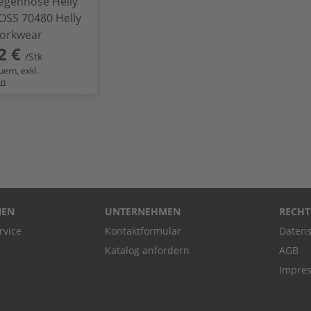
egenhose Helly
OSS 70480 Helly
orkwear
2 €
/Stk
ern, exkl.
en
NEN
UNTERNEHMEN
RECHT
rvice
Kontaktformular
Datens
Katalog anfordern
AGB
Impre