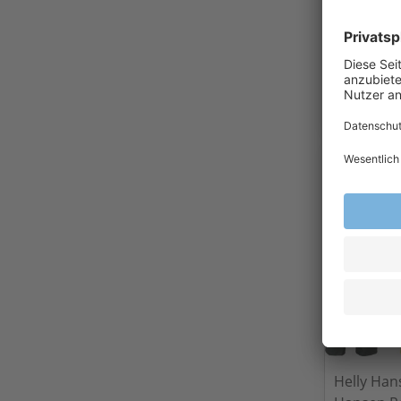
teXXor® W
Pilotenja
21,5
Ab
Exkl.
19
% Steu
Versandkost
Helly Han