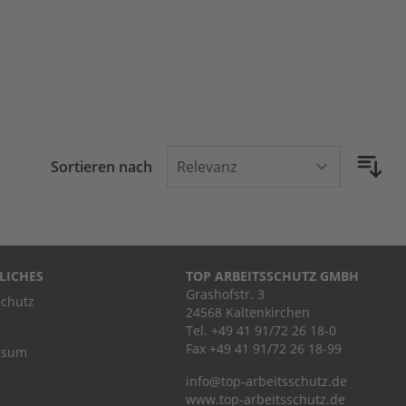
Sortieren nach
LICHES
TOP ARBEITSSCHUTZ GMBH
Grashofstr. 3
chutz
24568 Kaltenkirchen
Tel.
+49 41 91/72 26 18-0
Fax +49 41 91/72 26 18-99
ssum
info@top-arbeitsschutz.de
www.top-arbeitsschutz.de