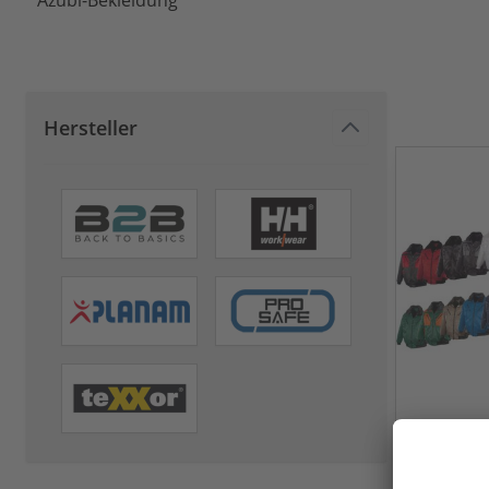
Azubi-Bekleidung
Hersteller
teXXor® P