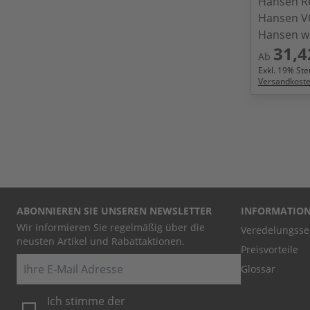
Hansen R
Hansen V
Hansen w
31,4
Ab
Exkl.
19
% Steu
Versandkost
ABONNIEREN SIE UNSEREN NEWSLETTER
INFORMATIO
Wir informieren Sie regelmäßig über die
Veredelungsse
neusten Artikel und Rabattaktionen.
Preisvorteile
E-Mail
Glossar
Ich stimme der