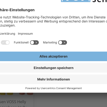
interjacke 4-in-1
Planam Arbeitshose Visline
g/m²
cke
Planam Berufsbekleidung
0 €
18,77 €
1
/Stk
Ab
/Stk
Ab
ern, exkl.
Exkl.
19
% Steuern, exkl.
Exkl.
1
en
Versandkosten
Versa
sen VOSS Helly