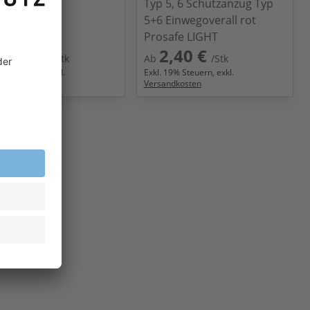
Typ 5, 6 Schutzanzug Typ
5+6 Einwegoverall rot
Prosafe LIGHT
2,85 €
2,40 €
/Stk
Ab
/Stk
9
% Steuern, exkl.
Exkl.
19
% Steuern, exkl.
ndkosten
Versandkosten