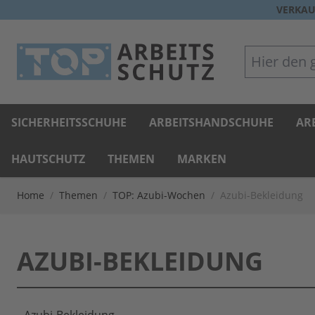
Direkt zum Inhalt
VERKAU
Hier den gan
SICHERHEITSSCHUHE
ARBEITSHANDSCHUHE
AR
HAUTSCHUTZ
THEMEN
MARKEN
Home
/
Themen
/
TOP: Azubi-Wochen
/
Azubi-Bekleidung
AZUBI-BEKLEIDUNG