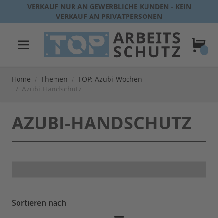
Direkt zum Inhalt
VERKAUF NUR AN GEWERBLICHE KUNDEN - KEIN
VERKAUF AN PRIVATPERSONEN
Warenk
Home
/
Themen
/
TOP: Azubi-Wochen
/
Azubi-Handschutz
AZUBI-HANDSCHUTZ
Sortieren nach