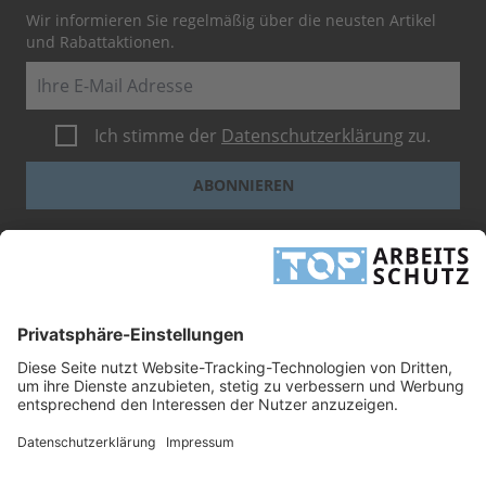
Wir informieren Sie regelmäßig über die neusten Artikel
und Rabattaktionen.
E-Mail
Ich stimme der
Datenschutzerklärung
zu.
ABONNIEREN
Dieses Formular ist durch reCAPTCHA geschützt - es gelten die
Google-
Datenschutzbestimmungen
und
-Geschäftsbedingungen
.
INFORMATIONEN
UNTERNEHMEN
RECHTLICHES
TOP ARBEITSSCHUTZ GMBH
Grashofstr. 3
24568 Kaltenkirchen
Tel.
+49 41 91/72 26 18-0