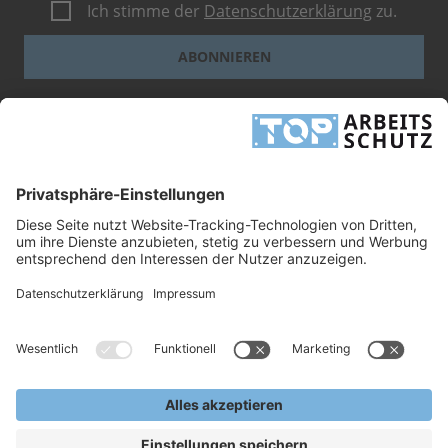
Ich stimme der
Datenschutzerklärung
zu.
ABONNIEREN
Dieses Formular ist durch reCAPTCHA geschützt - es gelten die
Google-
Datenschutzbestimmungen
und
-Geschäftsbedingungen
.
INFORMATIONEN
UNTERNEHMEN
RECHTLICHES
TOP ARBEITSSCHUTZ GMBH
Grashofstr. 3
24568 Kaltenkirchen
Tel.
+49 41 91/72 26 18-0
Fax +49 41 91/72 26 18-99
info@top-arbeitsschutz.de
www.top-arbeitsschutz.de
Copyright © 2026, TOP Arbeitsschutz GmbH.