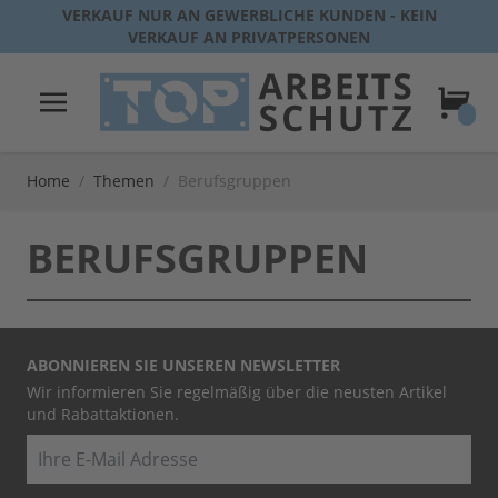
Direkt zum Inhalt
VERKAUF NUR AN GEWERBLICHE KUNDEN - KEIN
VERKAUF AN PRIVATPERSONEN
Warenk
Home
/
Themen
/
Berufsgruppen
BERUFSGRUPPEN
ABONNIEREN SIE UNSEREN NEWSLETTER
Wir informieren Sie regelmäßig über die neusten Artikel
und Rabattaktionen.
E-Mail