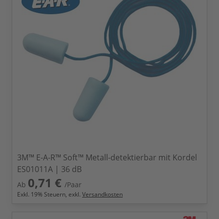
3M™ E-A-R™ Soft™ Metall-detektierbar mit Kordel
ES01011A | 36 dB
0,71 €
Ab
/Paar
Exkl.
19
% Steuern, exkl.
Versandkosten