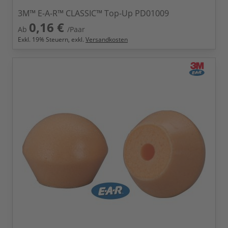
3M™ E-A-R™ CLASSIC™ Top-Up PD01009
0,16 €
Ab
/Paar
Exkl.
19
% Steuern, exkl.
Versandkosten