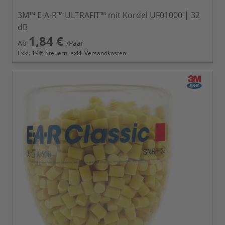
3M™ E-A-R™ ULTRAFIT™ mit Kordel UF01000 | 32
dB
1,84 €
Ab
/Paar
Exkl.
19
% Steuern, exkl.
Versandkosten