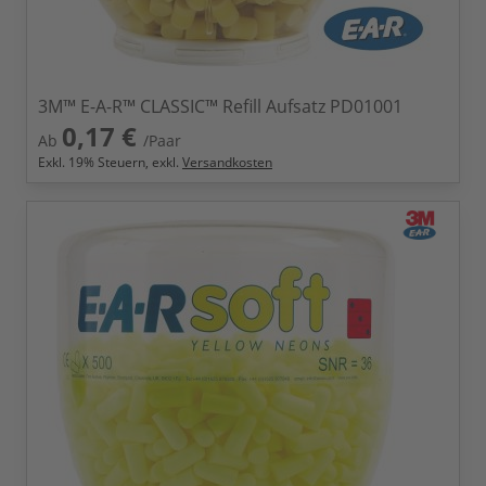
3M™ E-A-R™ CLASSIC™ Refill Aufsatz PD01001
0,17 €
Ab
/Paar
Exkl.
19
% Steuern, exkl.
Versandkosten