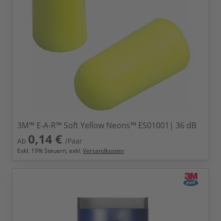
3M™ E-A-R™ Soft Yellow Neons™ ES01001| 36 dB
0,14 €
Ab
/Paar
Exkl.
19
% Steuern, exkl.
Versandkosten