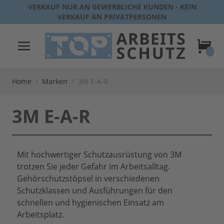
Direkt zum Inhalt
VERKAUF NUR AN GEWERBLICHE KUNDEN - KEIN
VERKAUF AN PRIVATPERSONEN
Warenk
Home
/
Marken
/
3M E-A-R
3M E-A-R
Mit hochwertiger Schutzausrüstung von 3M
trotzen Sie jeder Gefahr im Arbeitsalltag.
Gehörschutzstöpsel in verschiedenen
Schutzklassen und Ausführungen für den
schnellen und hygienischen Einsatz am
Arbeitsplatz.