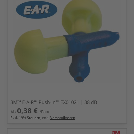
3M™ E-A-R™ Push-In™ EX01021 | 38 dB
0,38 €
Ab
/Paar
Exkl.
19
% Steuern, exkl.
Versandkosten