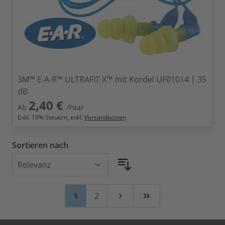
3M™ E-A-R™ ULTRAFIT X™ mit Kordel UF01014 | 35
dB
2,40 €
Ab
/Paar
Exkl.
19
% Steuern, exkl.
Versandkosten
Sortieren nach
Seite
Sie lesen gerade Seite
Seite
1
2
Weiter
Zuletzt