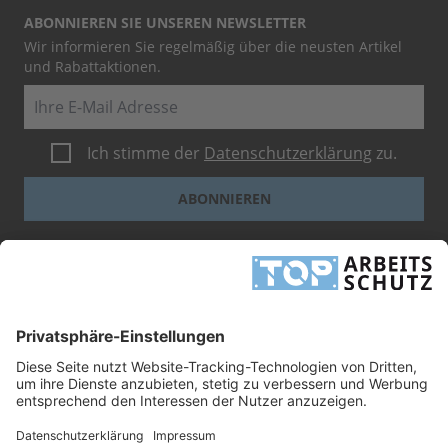
ABONNIEREN SIE UNSEREN NEWSLETTER
Wir informieren Sie regelmäßig über die neusten Artikel
und Rabattaktionen.
E-Mail
Ich stimme der
Datenschutzerklärung
zu.
ABONNIEREN
Dieses Formular ist durch reCAPTCHA geschützt - es gelten die
Google-
Datenschutzbestimmungen
und
-Geschäftsbedingungen
.
INFORMATIONEN
UNTERNEHMEN
RECHTLICHES
TOP ARBEITSSCHUTZ GMBH
Grashofstr. 3
24568 Kaltenkirchen