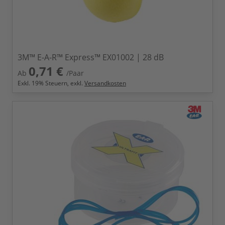
3M™ E-A-R™ Express™ EX01002 | 28 dB
0,71 €
Ab
/Paar
Exkl.
19
% Steuern, exkl.
Versandkosten