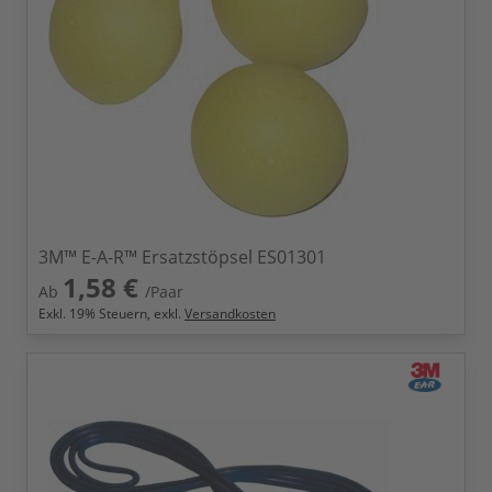
3M™ E-A-R™ Ersatzstöpsel ES01301
1,58 €
Ab
/Paar
Exkl.
19
% Steuern, exkl.
Versandkosten