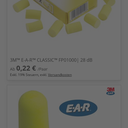
3M™ E-A-R™ CLASSIC™ FP01000| 28 dB
0,22 €
Ab
/Paar
Exkl.
19
% Steuern, exkl.
Versandkosten