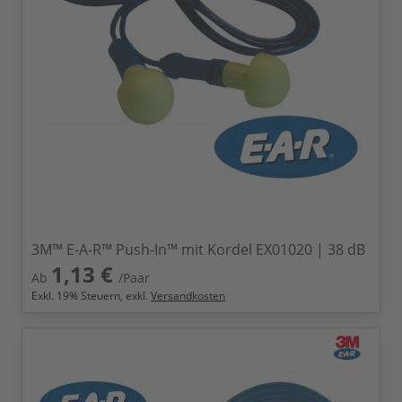
3M™ E-A-R™ Push-In™ mit Kordel EX01020 | 38 dB
1,13 €
Ab
/Paar
Exkl.
19
% Steuern, exkl.
Versandkosten