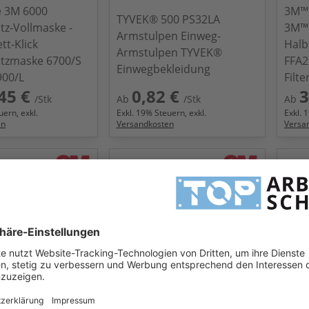
e 3M 6000
3M™
TYVEK® 500 PS32LA
z-Vollmaske -
3M™ 
Armstulpen Einweg-
tt-Klick
Halb
Armstulpen TYVEK®
tzmaske 6700/S
FFA2
Einwegbekleidung
900/L
Filte
45 €
0,82 €
3
/Stk
Ab
/Stk
Ab
ern, exkl.
Exkl.
19
% Steuern, exkl.
Exkl.
1
en
Versandkosten
Versa