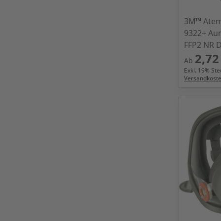
3M™ Atem
9322+ Au
FFP2 NR 
2,72
Ab
Exkl.
19
% Steu
Versandkost