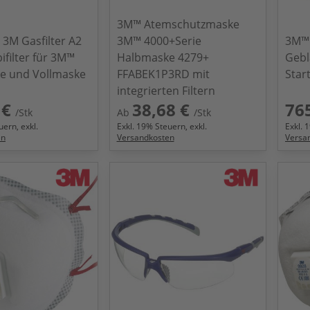
3M™ Atemschutzmaske
3M Gasfilter A2
3M™ 4000+Serie
3M™ 
filter für 3M™
Halbmaske 4279+
Gebl
e und Vollmaske
FFABEK1P3RD mit
Star
integrierten Filtern
 €
38,68 €
76
/Stk
Ab
/Stk
ern, exkl.
Exkl.
19
% Steuern, exkl.
Exkl.
1
en
Versandkosten
Versa