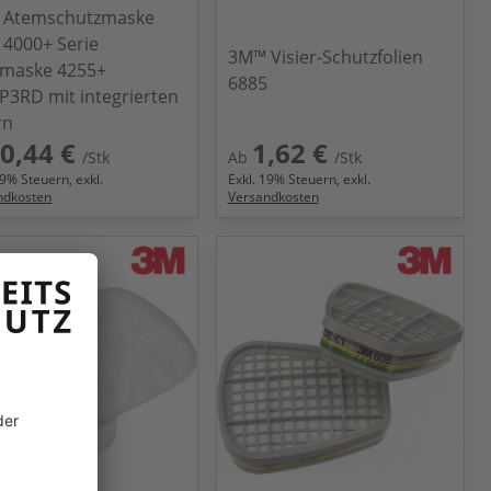
 Atemschutzmaske
4000+ Serie
3M™ Visier-Schutzfolien
maske 4255+
6885
P3RD mit integrierten
rn
0,44 €
1,62 €
/Stk
Ab
/Stk
9
% Steuern, exkl.
Exkl.
19
% Steuern, exkl.
ndkosten
Versandkosten