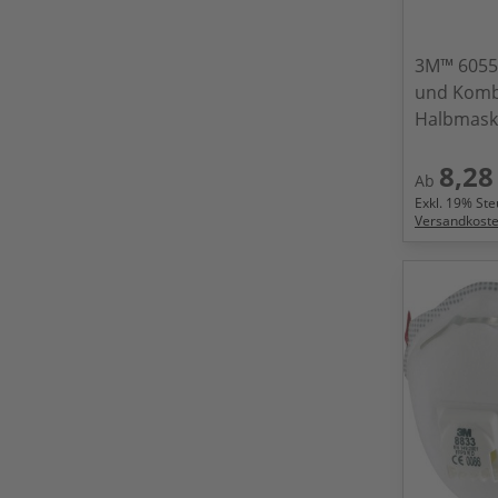
3M™ 6055 
und Kombi
Halbmask
8,28
Ab
Exkl.
19
% Steu
Versandkost