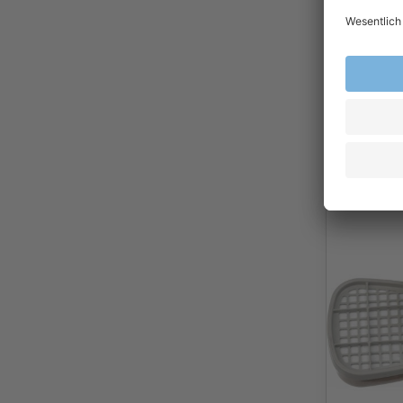
3M™ 6099
A2B2E2K2
Formalde
23,9
Ab
Exkl.
19
% Steu
Versandkost