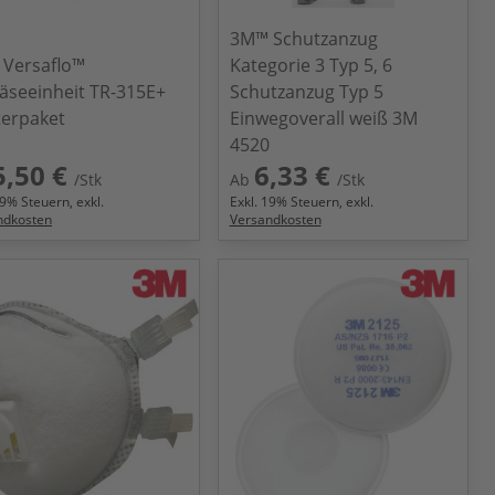
3M™ Schutzanzug
Versaflo™
Kategorie 3 Typ 5, 6
äseeinheit TR-315E+
Schutzanzug Typ 5
terpaket
Einwegoverall weiß 3M
4520
5,50 €
6,33 €
/Stk
Ab
/Stk
9
% Steuern, exkl.
Exkl.
19
% Steuern, exkl.
ndkosten
Versandkosten