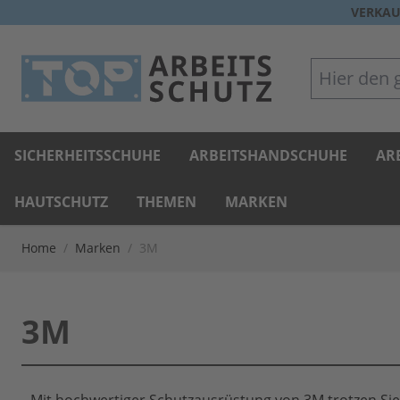
Direkt zum Inhalt
VERKAU
Hier den gan
SICHERHEITSSCHUHE
ARBEITSHANDSCHUHE
AR
HAUTSCHUTZ
THEMEN
MARKEN
Home
/
Marken
/
3M
3M