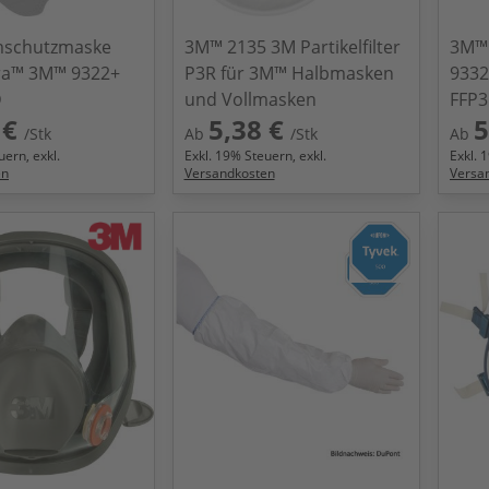
schutzmaske
3M™ 2135 3M Partikelfilter
3M™
ra™ 3M™ 9322+
P3R für 3M™ Halbmasken
9332
D
und Vollmasken
FFP3
 €
5,38 €
5
/Stk
Ab
/Stk
Ab
ern, exkl.
Exkl.
19
% Steuern, exkl.
Exkl.
1
en
Versandkosten
Versa