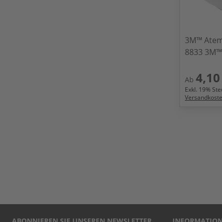
3M™ Atem
8833 3M™
4,10
Ab
Exkl.
19
% Steu
Versandkost
ABONNIEREN SIE UNSEREN NEWSLETTER
INFORMATIO