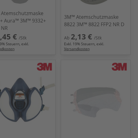
 Atemschutzmaske
3M™ Atemschutzmaske
+ Aura™ 3M™ 9332+
8822 3M™ 8822 FFP2 NR D
 NR
,45 €
2,13 €
/Stk
Ab
/Stk
9
% Steuern, exkl.
Exkl.
19
% Steuern, exkl.
ndkosten
Versandkosten