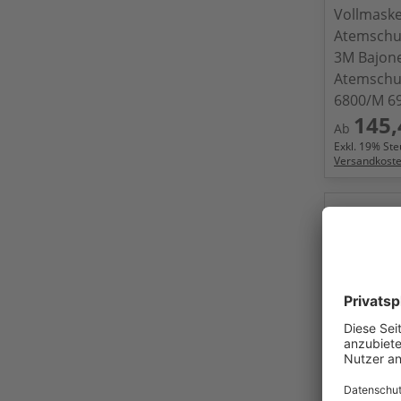
Vollmask
Atemschut
3M Bajone
Atemschu
6800/M 6
145,
Ab
Exkl.
19
% Steu
Versandkost