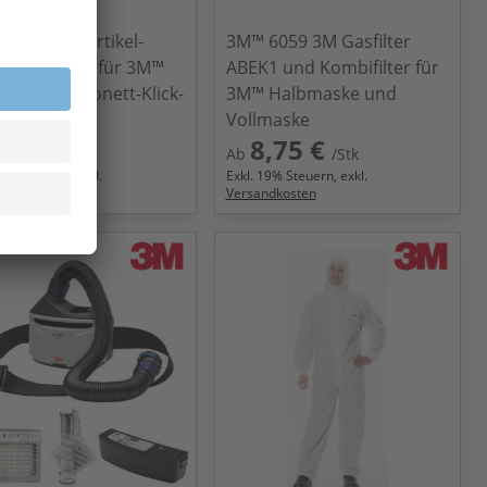
5925 3M Partikel-
3M™ 6059 3M Gasfilter
egefilter P2R für 3M™
ABEK1 und Kombifilter für
lter mit Bajonett-Klick-
3M™ Halbmaske und
hluss
Vollmaske
,70 €
8,75 €
/Stk
Ab
/Stk
9
% Steuern, exkl.
Exkl.
19
% Steuern, exkl.
ndkosten
Versandkosten