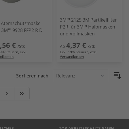
3M™ 2125 3M Partikelfilter
 Atemschutzmaske
P2R für 3M™ Halbmasken
 3M™ 9928 FFP2 R D
und Vollmasken
,56 €
4,37 €
/Stk
Ab
/Stk
9
% Steuern, exkl.
Exkl.
19
% Steuern, exkl.
ndkosten
Versandkosten
Sortieren nach
te
Weiter
Zuletzt
LICHES
TOP ARBEITSSCHUTZ GMBH