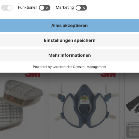
3M™ 5935 3M Partikel-
3M™ 
 3M™ Kombifilter
Einlegefilter P3R für 3M™
Einl
HgP3 R +
Gasfilter mit Bajonett-Klick-
Gasfi
hyd
Anschluss
Ansc
2 €
4,69 €
3
/Stk
Ab
/Stk
Ab
ern, exkl.
Exkl.
19
% Steuern, exkl.
Exkl.
1
en
Versandkosten
Versa