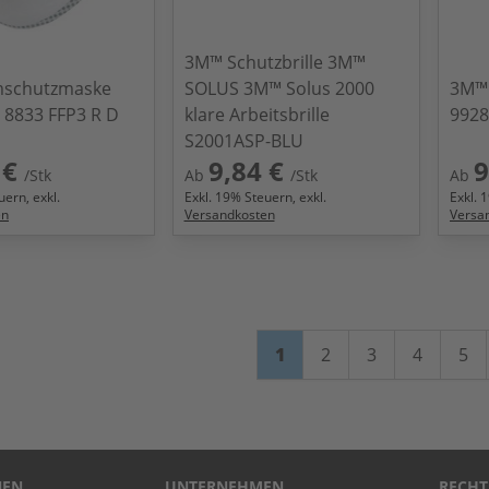
3M™ Schutzbrille 3M™
schutzmaske
SOLUS 3M™ Solus 2000
3M™
 8833 FFP3 R D
klare Arbeitsbrille
9928
S2001ASP-BLU
 €
9,84 €
9
/Stk
Ab
/Stk
Ab
ern, exkl.
Exkl.
19
% Steuern, exkl.
Exkl.
1
en
Versandkosten
Versa
Seite
Sie lesen gerade Seite
Seite
Seite
Seite
Sei
1
2
3
4
5
NEN
UNTERNEHMEN
RECHT