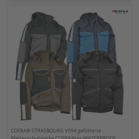
COFRA® STRASBOURG V094 gefütterte
Wetterschutzjacke COFRA®tex WATERPROOF