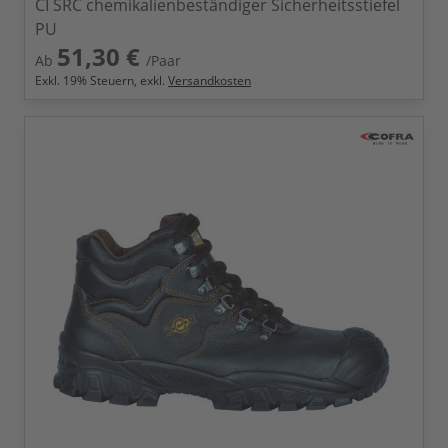
CI SRC chemikalienbeständiger Sicherheitsstiefel
PU
51,30 €
Ab
/Paar
Exkl.
19
% Steuern, exkl.
Versandkosten