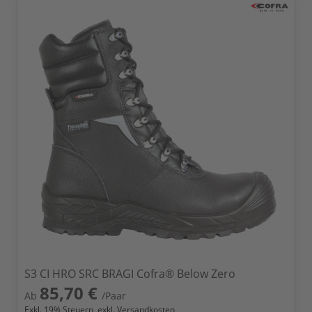
S3 CI HRO SRC BRAGI Cofra® Below Zero
85,70 €
Ab
/Paar
Exkl.
19
% Steuern, exkl.
Versandkosten