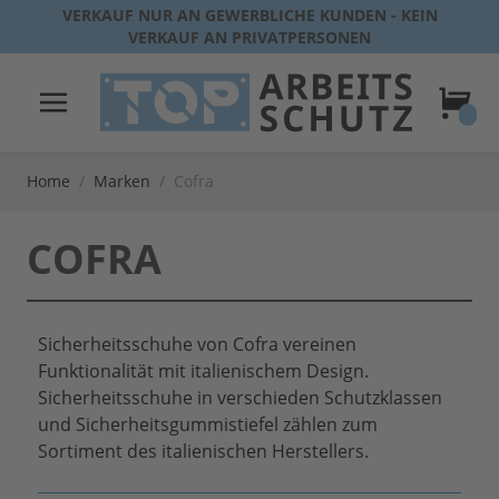
Direkt zum Inhalt
VERKAUF NUR AN GEWERBLICHE KUNDEN - KEIN
VERKAUF AN PRIVATPERSONEN
Warenk
Home
/
Marken
/
Cofra
COFRA
Sicherheitsschuhe von Cofra vereinen
Funktionalität mit italienischem Design.
Sicherheitsschuhe in verschieden Schutzklassen
und Sicherheitsgummistiefel zählen zum
Sortiment des italienischen Herstellers.