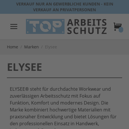
Direkt zum Inhalt
VERKAUF NUR AN GEWERBLICHE KUNDEN - KEIN
VERKAUF AN PRIVATPERSONEN
Warenk
Home
/
Marken
/
Elysee
ELYSEE
ELYSEE® steht für durchdachte Workwear und
zuverlässigen Arbeitsschutz mit Fokus auf
Funktion, Komfort und modernes Design. Die
Marke kombiniert hochwertige Materialien mit
praxisnaher Entwicklung und bietet Lösungen für
den professionellen Einsatz in Handwerk,