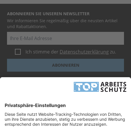
ABONNIEREN SIE UNSEREN NEWSLETTER
Wir informieren Sie regelmäßig über die neusten Artikel
und Rabattaktionen.
E-Mail
Ich stimme der
Datenschutzerklärung
zu.
ABONNIEREN
Dieses Formular ist durch reCAPTCHA geschützt - es gelten die
Google-
Datenschutzbestimmungen
und
-Geschäftsbedingungen
.
INFORMATIONEN
UNTERNEHMEN
RECHTLICHES
TOP ARBEITSSCHUTZ GMBH
Grashofstr. 3