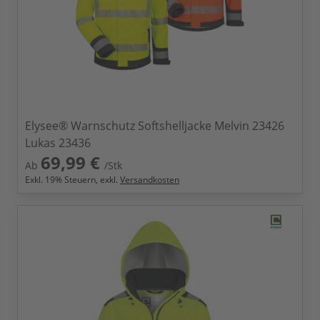
Elysee® Warnschutz Softshelljacke Melvin 23426
Lukas 23436
69,99 €
Ab
/Stk
Exkl.
19
% Steuern, exkl.
Versandkosten