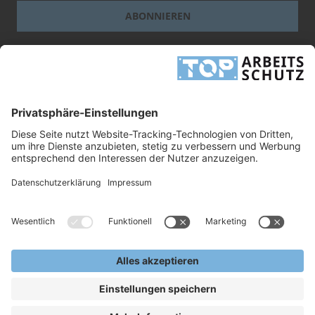
ABONNIEREN
Dieses Formular ist durch reCAPTCHA geschützt - es gelten die
Google-
Datenschutzbestimmungen
und
-Geschäftsbedingungen
.
INFORMATIONEN
UNTERNEHMEN
RECHTLICHES
TOP ARBEITSSCHUTZ GMBH
Grashofstr. 3
24568 Kaltenkirchen
Tel.
+49 41 91/72 26 18-0
Fax +49 41 91/72 26 18-99
info@top-arbeitsschutz.de
www.top-arbeitsschutz.de
Copyright © 2026, TOP Arbeitsschutz GmbH.
Alle Rechte Vorbehalten.