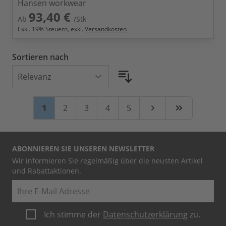
Hansen workwear
93,40 €
Ab
/Stk
Exkl.
19
% Steuern, exkl.
Versandkosten
Sortieren nach
Seite
Sie lesen gerade Seite
Seite
Seite
Seite
Seite
1
2
3
4
5
Weiter
Zuletzt
ABONNIEREN SIE UNSEREN NEWSLETTER
Wir informieren Sie regelmäßig über die neusten Artikel
und Rabattaktionen.
E-Mail
Ich stimme der
Datenschutzerklärung
zu.