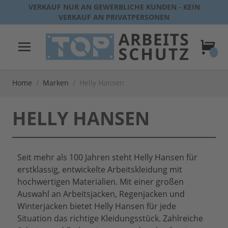
Direkt zum Inhalt
VERKAUF NUR AN GEWERBLICHE KUNDEN - KEIN
VERKAUF AN PRIVATPERSONEN
Warenk
Home
/
Marken
/
Helly Hansen
HELLY HANSEN
Seit mehr als 100 Jahren steht Helly Hansen für
erstklassig, entwickelte Arbeitskleidung mit
hochwertigen Materialien. Mit einer großen
Auswahl an Arbeitsjacken, Regenjacken und
Winterjacken bietet Helly Hansen für jede
Situation das richtige Kleidungsstück. Zahlreiche