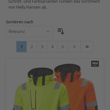
Schnitt- und Farbvarianten runden das Sortiment
von Helly Hansen ab.
Sortieren nach
Seite
Sie lesen gerade Seite
Seite
Seite
Seite
Seite
1
2
3
4
5
Weiter
Zuletzt