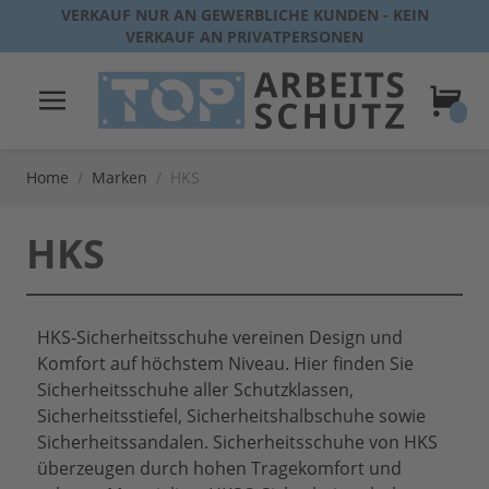
Direkt zum Inhalt
VERKAUF NUR AN GEWERBLICHE KUNDEN - KEIN
VERKAUF AN PRIVATPERSONEN
Warenk
Home
/
Marken
/
HKS
HKS
HKS-Sicherheitsschuhe vereinen Design und
Komfort auf höchstem Niveau. Hier finden Sie
Sicherheitsschuhe aller Schutzklassen,
Sicherheitsstiefel, Sicherheitshalbschuhe sowie
Sicherheitssandalen. Sicherheitsschuhe von HKS
überzeugen durch hohen Tragekomfort und