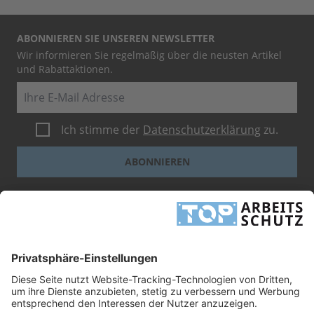
ABONNIEREN SIE UNSEREN NEWSLETTER
Wir informieren Sie regelmäßig über die neusten Artikel
und Rabattaktionen.
E-Mail
Ich stimme der
Datenschutzerklärung
zu.
ABONNIEREN
Dieses Formular ist durch reCAPTCHA geschützt - es gelten die
Google-
Datenschutzbestimmungen
und
-Geschäftsbedingungen
.
INFORMATIONEN
UNTERNEHMEN
RECHTLICHES
TOP ARBEITSSCHUTZ GMBH