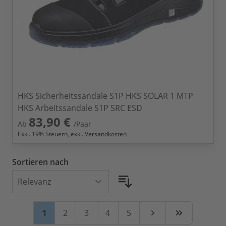
HKS Sicherheitssandale S1P HKS SOLAR 1 MTP
HKS Arbeitssandale S1P SRC ESD
83,90 €
Ab
/Paar
Exkl.
19
% Steuern, exkl.
Versandkosten
Sortieren nach
Seite
Sie lesen gerade Seite
Seite
Seite
Seite
Seite
1
2
3
4
5
Weiter
Zuletzt