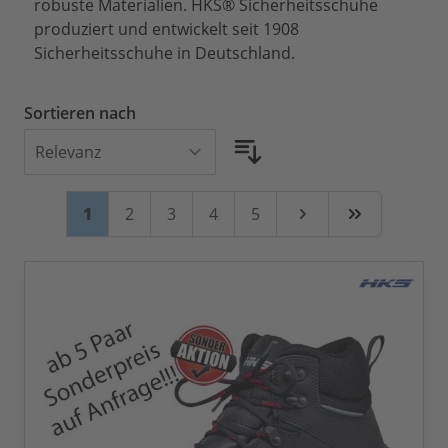
robuste Materialien. HKS® Sicherheitsschuhe
produziert und entwickelt seit 1908
Sicherheitsschuhe in Deutschland.
Sortieren nach
Seite
Sie lesen gerade Seite
Seite
Seite
Seite
Seite
1
2
3
4
5
Weiter
Zuletzt