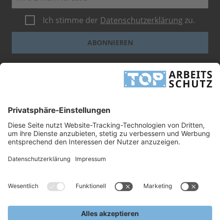
Ich stimme der
Datenschutzerklärung
zu.
ABONNIEREN
Dieses Formular ist durch reCAPTCHA geschützt - es gelten die
Google-
Datenschutzbestimmungen
und
-Geschäftsbedingungen
.
INFORMATIONEN
UNTERNEHMEN
RECHTLICHES
TOP ARBEITSSCHUTZ GMBH
Grashofstr. 3
24568 Kaltenkirchen
Tel.
+49 41 91/72 26 18-0
Fax +49 41 91/72 26 18-99
info@top-arbeitsschutz.de
www.top-arbeitsschutz.de