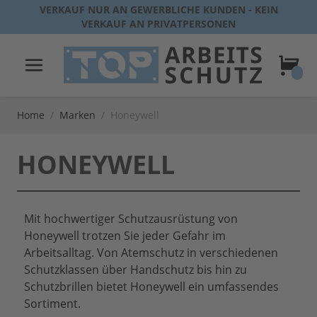
Direkt zum Inhalt
VERKAUF NUR AN GEWERBLICHE KUNDEN - KEIN
VERKAUF AN PRIVATPERSONEN
Warenk
Home
/
Marken
/
Honeywell
HONEYWELL
Mit hochwertiger Schutzausrüstung von
Honeywell trotzen Sie jeder Gefahr im
Arbeitsalltag. Von Atemschutz in verschiedenen
Schutzklassen über Handschutz bis hin zu
Schutzbrillen bietet Honeywell ein umfassendes
Sortiment.