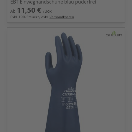
EBT Einweghandschuhe blau puderfrei
11,50 €
Ab
/Box
Exkl.
19
% Steuern, exkl.
Versandkosten