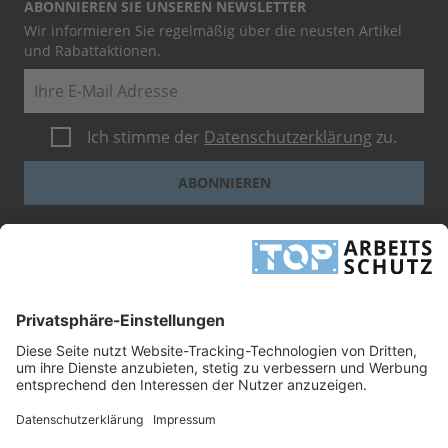
ABONNIEREN SIE UNSEREN NEWSLETTER
Wir informieren Sie regelmäßig über die neusten Artikel
und Rabattaktionen.
E-Mail
Ich stimme der
Datenschutzerklärung
zu.
ABONNIEREN
Dieses Formular ist durch reCAPTCHA geschützt - es gelten die
Google-
Datenschutzbestimmungen
und
-Geschäftsbedingungen
.
INFORMATIONEN
UNTERNEHMEN
RECHTLICHES
TOP ARBEITSSCHUTZ GMBH
Grashofstr. 3
24568 Kaltenkirchen
Tel.
+49 41 91/72 26 18-0