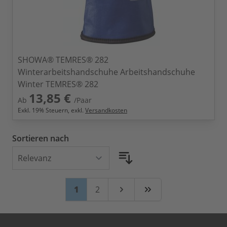
SHOWA® TEMRES® 282
Winterarbeitshandschuhe Arbeitshandschuhe
Winter TEMRES® 282
13,85 €
Ab
/Paar
Exkl.
19
% Steuern, exkl.
Versandkosten
Sortieren nach
Seite
Sie lesen gerade Seite
Seite
1
2
Weiter
Zuletzt