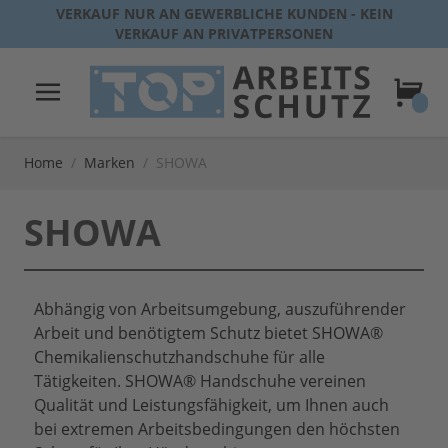
Direkt zum Inhalt
VERKAUF NUR AN GEWERBLICHE KUNDEN - KEIN
VERKAUF AN PRIVATPERSONEN
Warenk
Home
/
Marken
/
SHOWA
SHOWA
Abhängig von Arbeitsumgebung, auszuführender
Arbeit und benötigtem Schutz bietet SHOWA®
Chemikalienschutzhandschuhe für alle
Tätigkeiten. SHOWA® Handschuhe vereinen
Qualität und Leistungsfähigkeit, um Ihnen auch
bei extremen Arbeitsbedingungen den höchsten