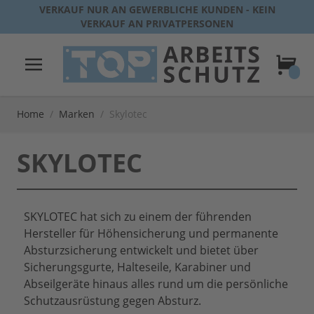
Direkt zum Inhalt
VERKAUF NUR AN GEWERBLICHE KUNDEN - KEIN
VERKAUF AN PRIVATPERSONEN
Warenk
Home
/
Marken
/
Skylotec
SKYLOTEC
SKYLOTEC hat sich zu einem der führenden
Hersteller für Höhensicherung und permanente
Absturzsicherung entwickelt und bietet über
Sicherungsgurte, Halteseile, Karabiner und
Abseilgeräte hinaus alles rund um die persönliche
Schutzausrüstung gegen Absturz.