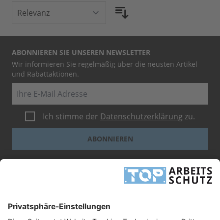
ABONNIEREN SIE UNSEREN NEWSLETTER
Wir informieren Sie regelmäßig über die neusten Artikel
und Rabattaktionen.
E-Mail
Ich stimme der
Datenschutzerklärung
zu.
ABONNIEREN
Dieses Formular ist durch reCAPTCHA geschützt - es gelten die
Google-
Datenschutzbestimmungen
und
-Geschäftsbedingungen
.
INFORMATIONEN
UNTERNEHMEN
RECHTLICHES